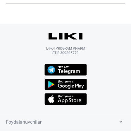
L-I-K-I PROGRAM PHARM
STIR 309805779
Foydalanuvchilar