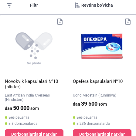
Filtr
Novokvik kapsulalari №10
Opefera kapsulalari №10
(blister)
East African India Overseas
Uorld Medetsin (Ruminiya)
(Hindiston)
39 500
dan
so'm
50 000
dan
so'm
Без рецепта
Без рецепта
в 8 dorixonalarda
в 236 dorixonalarda
Dorixonalardagi narxlar
Dorixonalardagi narxlar