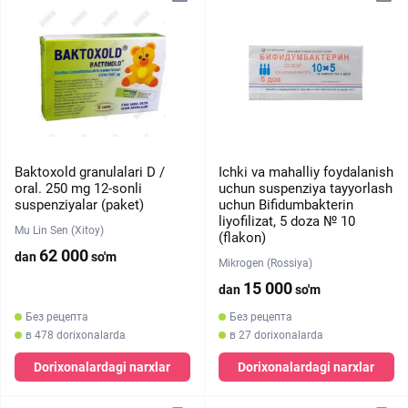
Baktoxold granulalari D /
Ichki va mahalliy foydalanish
oral. 250 mg 12-sonli
uchun suspenziya tayyorlash
suspenziyalar (paket)
uchun Bifidumbakterin
liyofilizat, 5 doza № 10
Mu Lin Sen (Xitoy)
(flakon)
62 000
dan
so'm
Mikrogen (Rossiya)
15 000
dan
so'm
Без рецепта
Без рецепта
в 478 dorixonalarda
в 27 dorixonalarda
Dorixonalardagi narxlar
Dorixonalardagi narxlar