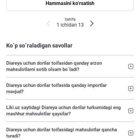
Hammasini ko‘rsatish
Sahifa
1 ichidan 13
Ko`p so`raladigan savollar
Diareya uchun dorilar toifasidan qanday arzon
mahsulotlarni sotib olsam bo`ladi?
Diareya uchun dorilar toifasida qanday importlar
mavjud?
Liki.uz saytidagi Diareya uchun dorilar turkumidagi eng
mashhur mahsulotlar qaysilar?
Diareya uchun dorilar toifasidagi mahsulotlar qancha
turadi?