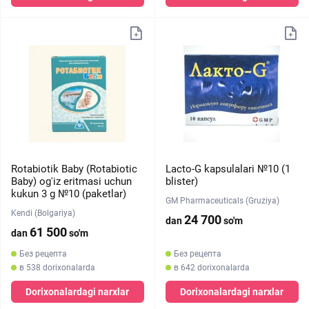
Rotabiotik Baby (Rotabiotic
Lacto-G kapsulalari №10 (1
Baby) og'iz eritmasi uchun
blister)
kukun 3 g №10 (paketlar)
GM Pharmaceuticals (Gruziya)
Kendi (Bolgariya)
24 700
dan
so'm
61 500
dan
so'm
Без рецепта
Без рецепта
в 538 dorixonalarda
в 642 dorixonalarda
Dorixonalardagi narxlar
Dorixonalardagi narxlar