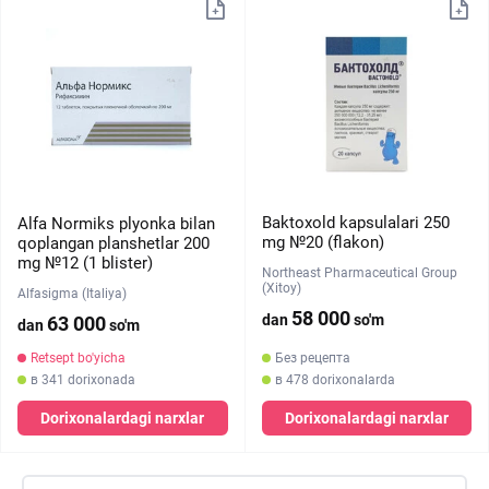
Baktoxold kapsulalari 250
Alfa Normiks plyonka bilan
mg №20 (flakon)
qoplangan planshetlar 200
mg №12 (1 blister)
Northeast Pharmaceutical Group
(Xitoy)
Alfasigma (Italiya)
58 000
dan
so'm
63 000
dan
so'm
Retsept bo'yicha
Без рецепта
в 341 dorixonada
в 478 dorixonalarda
Dorixonalardagi narxlar
Dorixonalardagi narxlar