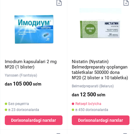
Imodium kapsulalari 2 mg
Nistatin (Nystatin)
№20 (1 blister)
Belmedpreparaty qoplangan
tabletkalar 500000 dona
Yanssen (Frantsiya)
№20 (2 blister х 10 tabletka)
105 000
dan
so'm
Belmedpreparati (Belarus)
12 500
dan
so'm
Без рецепта
Retsept bo'yicha
в 23 dorixonalarda
в 450 dorixonalarda
Dorixonalardagi narxlar
Dorixonalardagi narxlar