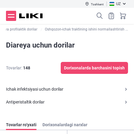
UZ
Toshkent
ari va profilaktik dorilar
Oshqozon-ichak traktining ishini normallashtirish ...
Diareya uchun dorilar
Tovarlar:
148
Dorixonalarda barchasini topish
Ichak infektsiyasi uchun dorilar
Antiperistaltik dorilar
Tovarlar ro‘yxati
Dorixonalardagi narxlar