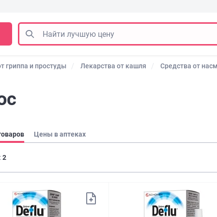
т гриппа и простуды
Лекарства от кашля
Средства от нас
ос
товаров
Цены в аптеках
:
2