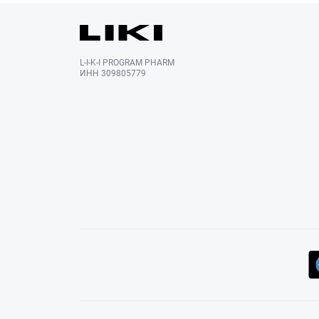
L-I-K-I PROGRAM PHARM
ИНН 309805779