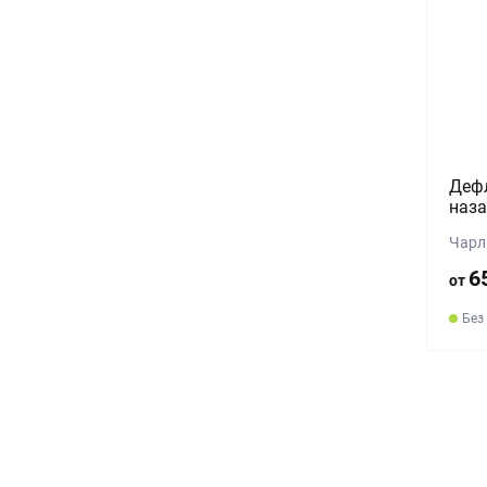
Деф
наза
Чарл
6
от
Без