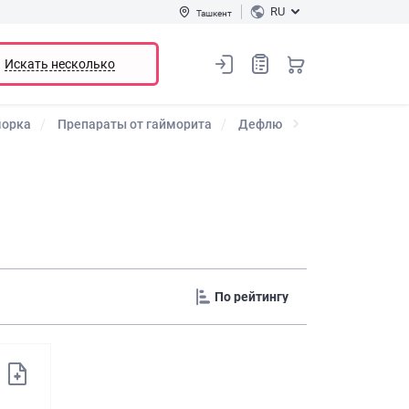
RU
Ташкент
Искать несколько
морка
Препараты от гайморита
Дефлю