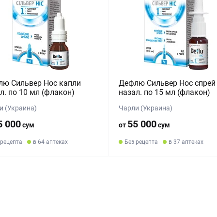
лю Сильвер Нос капли
Дефлю Сильвер Нос спрей
л. по 10 мл (флакон)
назал. по 15 мл (флакон)
и (Украина)
Чарли (Украина)
5 000
55 000
сум
от
сум
 рецепта
в 64 аптеках
Без рецепта
в 37 аптеках