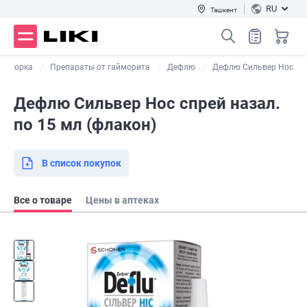
RU
Ташкент
насморка
Препараты от гайморита
Дефлю
Дефлю Сильвер Нос
Дефлю Сильвер Нос спрей назал.
по 15 мл (флакон)
В список покупок
Все о товаре
Цены в аптеках