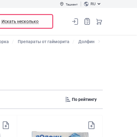
RU
Ташкент
Искать несколько
орка
Препараты от гайморита
Долфин