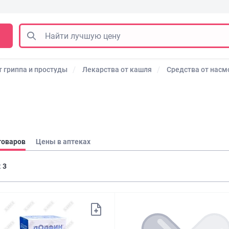
 гриппа и простуды
Лекарства от кашля
Средства от насм
товаров
Цены в аптеках
:
3