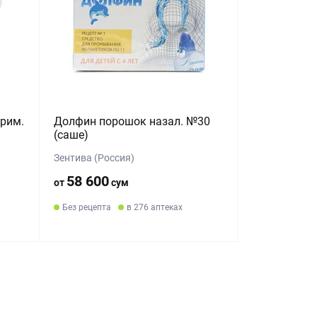
рим.
Долфин порошок назал. №30
(саше)
Зентива (Россия)
58 600
от
сум
Без рецепта
в 276 аптеках