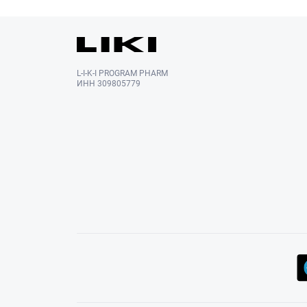
L-I-K-I PROGRAM PHARM
ИНН 309805779