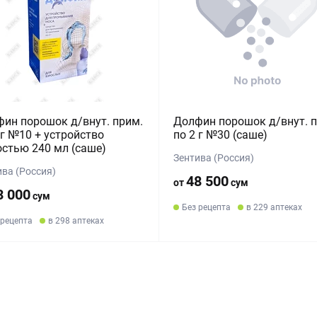
ин порошок д/внут. прим.
Долфин порошок д/внут. п
 г №10 + устройство
по 2 г №30 (саше)
стью 240 мл (саше)
Зентива (Россия)
ива (Россия)
48 500
от
сум
3 000
сум
Без рецепта
в 229 аптеках
 рецепта
в 298 аптеках