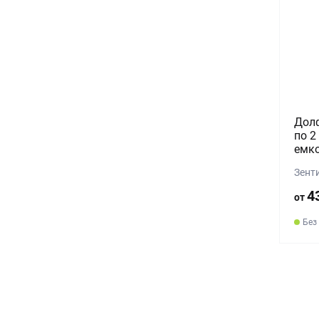
Долф
по 2
емко
Зент
4
от
Без