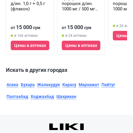
д/ин. 1,0 г + 0,5 г
порошок д/ин.
порошок 
(флакон)
1000 мг / 500 мг
1000 мг +
(флакон)
(флакон)
в 26 апте
15 000
15 000
от
сум
от
сум
Цены в 
в 166 аптеках
в 24 аптеках
Цены в аптеках
Цены в аптеках
Искать в других городах
Асака
Бухара
Жалакудук
Карасу
Мархамат
Пайтуг
Пахтаабад
Ходжаабад
Шахрихан