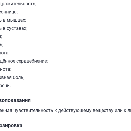
дражительность;
сонница;
ь в мышцах;
ь в суставах;
;
ь;
вога;
щённое сердцебиение;
нота;
овная боль;
рень.
вопоказания
нная чувствительность к действующему веществу или к л
озировка