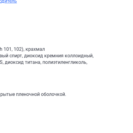
одитель
 101, 102), крахмал
вый спирт, диоксид кремния коллоидный,
S, диоксид титана, полиэтиленгликоль,
крытые пленочной оболочкой.