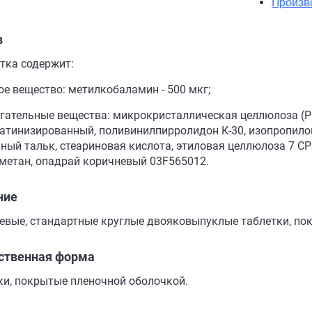
Произв
в
етка содержит:
ое вещество: метилкобаламин - 500 мкг;
гательные вещества: микрокристаллическая целлюлоза (Ph
атинизированный, поливинилпирролидон К-30, изопропило
ный тальк, стеариновая кислота, этиловая целлюлоза 7 CP
метан, опадрай коричневый 03F565012.
ние
евые, стандартные круглые двояковыпуклые таблетки, по
ственная форма
ки, покрытые пленочной оболочкой.