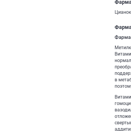
Фарма
Цианок
Фарма
Фарма
Метилк
Витами
нормал
преобр
поддер
в мета
поэтом
Витами
гомоци
вазоди
отложе
сверты
аддити