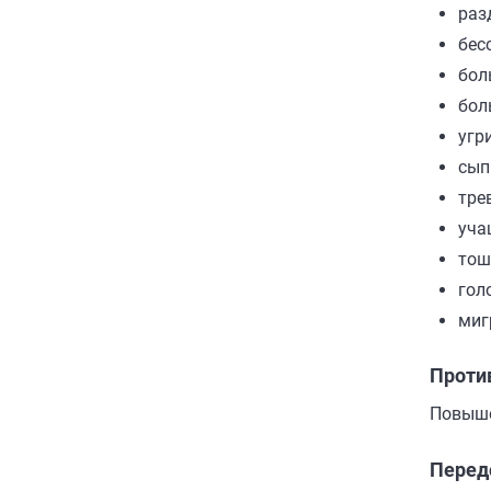
раз
бес
бол
бол
угри
сып
тре
уча
тош
гол
миг
Проти
Повыше
Перед