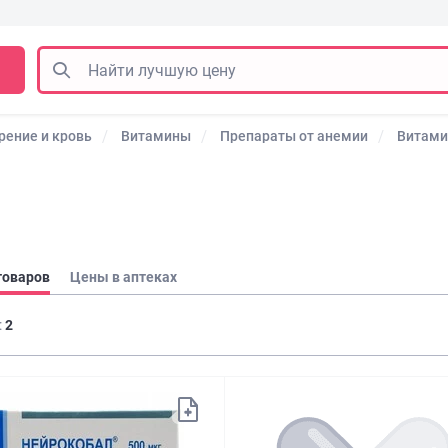
рение и кровь
Витамины
Препараты от анемии
Витами
товаров
Цены в аптеках
:
2