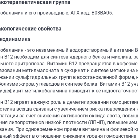
котерапевтическая группа
обаламин и его производные. АТX код: B03BA05.
кологические свойства
кодинамика
обаламин - это незаменимый водорастворимый витамин В,
н В12 необходим для синтеза ядерного белка и миелина, р
ьного эритропоэза. Витамин В12 превращается в коферм
азовании метилмалоната в сукцинат и синтезе метионина и
жании сульфгидрильных групп в восстановленной форме,
болизме жиров, углеводов и синтезе белка. Витамин В12 уч
у дефицит метилкобаламина приводит к ее недостаточнос
н В12 играет важную роль в деметилировании гомоцистеи
стеина всегда связаны с увеличением риска повреждения 
латации за счет снижения активности оксида азота, повы
ния липопротеинов низкой плотности (ЛПНП), повышением
вания. При одновременном приеме витамина и фолиевой к
вный эффект в отношении снижения уровня гомоцистеина н