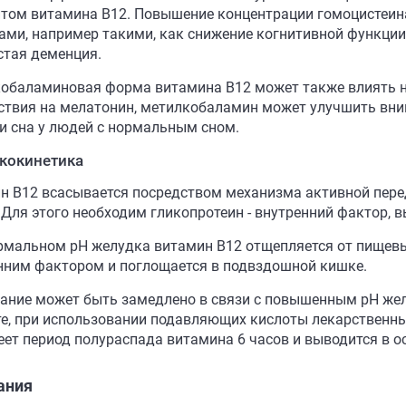
том витамина B12. Повышение концентрации гомоцистеин
ами, например такими, как снижение когнитивной функции
стая деменция.
обаламиновая форма витамина В12 может также влиять н
ствия на мелатонин, метилкобаламин может улучшить вни
и сна у людей с нормальным сном.
кокинетика
н В12 всасывается посредством механизма активной пер
 Для этого необходим гликопротеин - внутренний фактор,
рмальном рН желудка витамин В12 отщепляется от пищевых
нним фактором и поглощается в подвздошной кишке.
ание может быть замедлено в связи с повышенным рН же
те, при использовании подавляющих кислоты лекарственны
еет период полураспада витамина 6 часов и выводится в о
ания