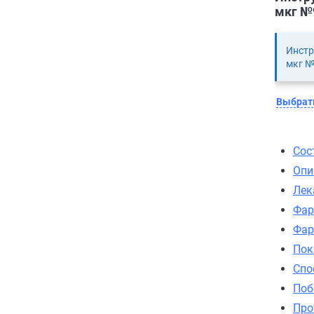
мкг №9
Инстр
мкг №
Выбрать
Сос
Опи
Лек
Фар
Фар
Пок
Спо
Поб
Про