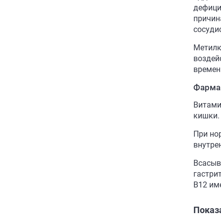
дефици
причин
сосуди
Метилк
воздей
времен
Фарма
Витами
кишки.
При но
внутре
Всасыв
гастри
В12 им
Показ