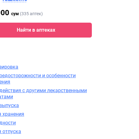
000
сум
(335 аптек)
Найти в аптеках
зировка
редосторожности и особенности
ения
действия с другими лекарственными
атами
выпуска
я хранения
одности
я отпуска