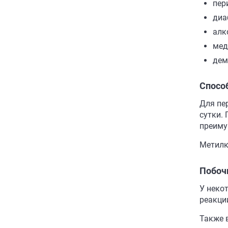
пер
диа
алк
мед
дем
Спосо
Для пе
сутки.
преиму
Метилк
Побоч
У неко
реакци
Также 