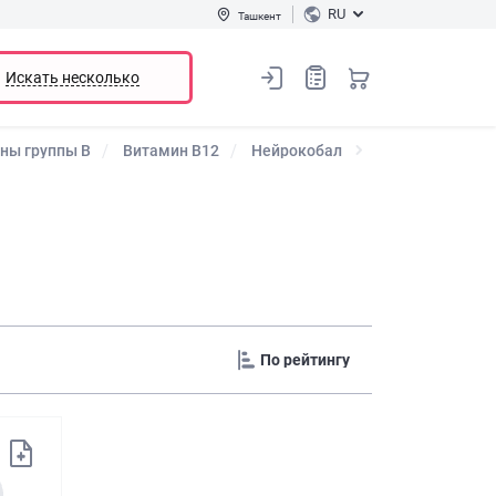
RU
Ташкент
Искать несколько
ны группы В
Витамин В12
Нейрокобал