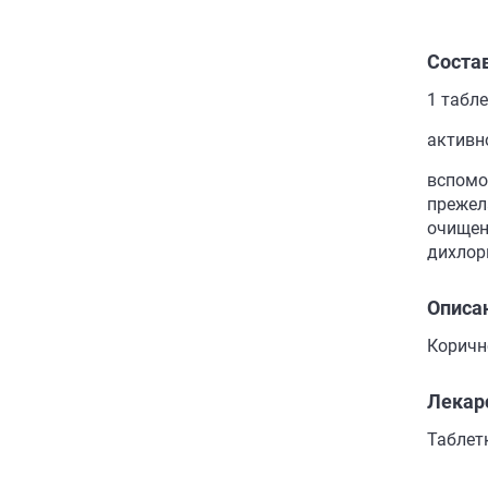
Соста
1 табл
активн
вспомо
прежел
очищен
дихлор
Описа
Коричн
Лекар
Таблет