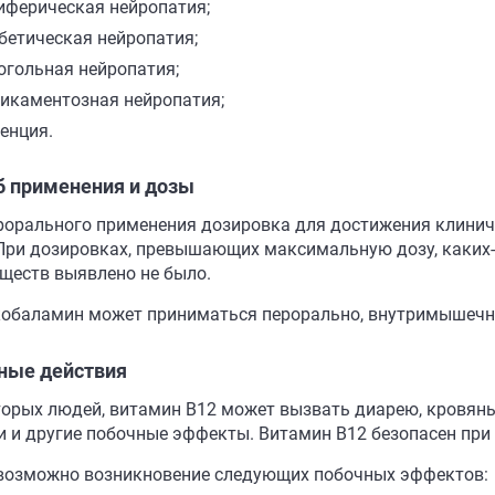
иферическая нейропатия;
бетическая нейропатия;
огольная нейропатия;
икаментозная нейропатия;
енция.
б применения и дозы
рорального применения дозировка для достижения клиниче
 При дозировках, превышающих максимальную дозу, каких
ществ выявлено не было.
обаламин может приниматься перорально, внутримышечно
ные действия
торых людей, витамин В12 может вызвать диарею, кровяные
и и другие побочные эффекты. Витамин В12 безопасен при 
возможно возникновение следующих побочных эффектов: