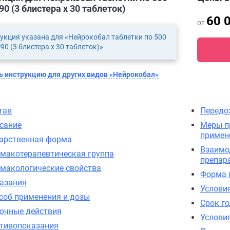
0 (3 блистера х 30 таблеток)
60 
от
укция указана для «Нейрокобал таблетки по 500
90 (3 блистера х 30 таблеток)»
 инструкцию для других видов «Нейрокобал»
тав
Передо
сание
Меры п
примен
арственная форма
Взаимо
макотерапевтическая группа
препар
макологические свойства
Форма 
азания
Услови
соб применения и дозы
Срок г
очные действия
Услови
тивопоказания