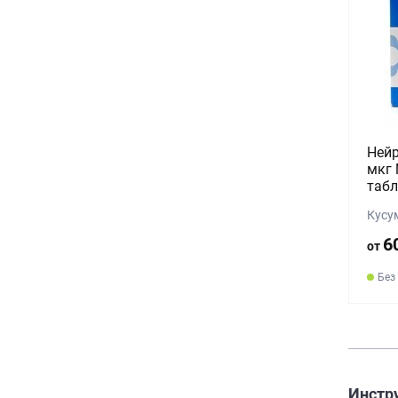
Нейр
мкг 
табл
Кусу
6
от
Без
Инстру