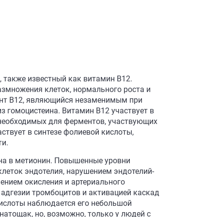
 также известный как витамин B12.
азмножения клеток, нормального роста и
ент B12, являющийся незаменимым при
з гомоцистеина. Витамин В12 участвует в
 необходимых для ферментов, участвующих
аствует в синтезе фолиевой кислоты,
ти.
на в метионин. Повышенные уровни
клеток эндотелия, нарушением эндотелий-
шением окисления и артериального
 адгезии тромбоцитов и активацией каскад
ислоты наблюдается его небольшой
атощак, но, возможно, только у людей с