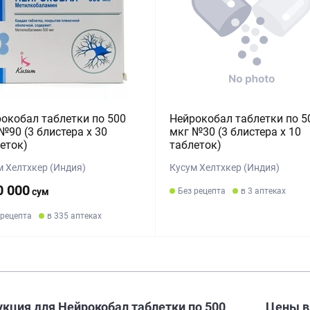
окобал таблетки по 500
Нейрокобал таблетки по 5
№90 (3 блистера х 30
мкг №30 (3 блистера х 10
еток)
таблеток)
м Хелтхкер (Индия)
Кусум Хелтхкер (Индия)
0 000
сум
Без рецепта
в 3 аптеках
 рецепта
в 335 аптеках
кция для Нейрокобал таблетки по 500
Цены 