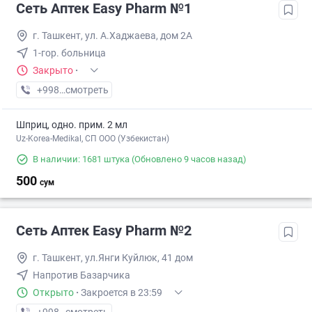
Сеть Аптек Easy Pharm №1
г. Ташкент, ул. А.Хаджаева, дом 2А
1-гор. больница
Закрыто
·
+998 (94) XXX-XX-XX
смотреть
Шприц, одно. прим. 2 мл
Uz-Korea-Medikal, СП ООО (Узбекистан)
В наличии: 1681 штука
(Обновлено 9 часов назад)
500
сум
Сеть Аптек Easy Pharm №2
г. Ташкент, ул.Янги Куйлюк, 41 дом
Напротив Базарчика
Открыто
·
Закроется в 23:59