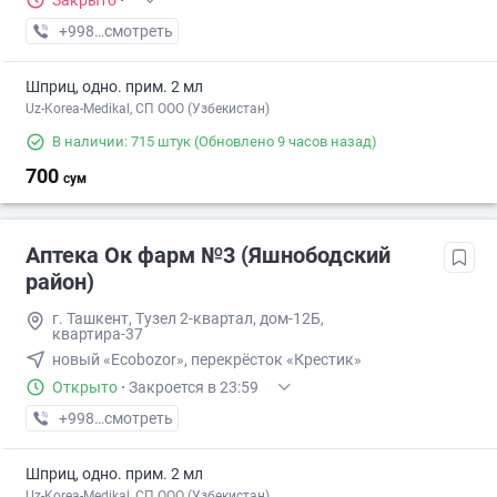
Закрыто
·
+998 (90) XXX-XX-XX
смотреть
Шприц, одно. прим. 2 мл
Uz-Korea-Medikal, СП ООО (Узбекистан)
В наличии: 715 штук
(Обновлено 9 часов назад)
700
сум
Аптека Ок фарм №3 (Яшнободский
район)
г. Ташкент, Тузел 2-квартал, дом-12Б,
квартира-37
новый «Ecobozor», перекрёсток «Крестик»
Открыто
·
Закроется в 23:59
+998 (90) XXX-XX-XX
смотреть
Шприц, одно. прим. 2 мл
Uz-Korea-Medikal, СП ООО (Узбекистан)