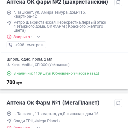
Аптека ОК фарм №2 (шахристанский)
г. Ташкент, ул. Амира Темура, дом-115,
квартира-42
метро Шахристанская,Перекрестка,первый этаж
4 этажного дома, ОК ФАРМ ( Красного, жёлтого
цвета)
Закрыто
·
+998 (90) XXX-XX-XX
смотреть
Шприц, одно. прим. 2 мл
Uz-Korea-Medikal, СП ООО (Узбекистан)
В наличии: 1109 штук
(Обновлено 9 часов назад)
700
сум
Аптека Ок Фарм №1 (МегаПланет)
г. Ташкент, 11-квартал, ул,Янгишахар, дом-16
Сзади ТРЦ «Mega Planet»