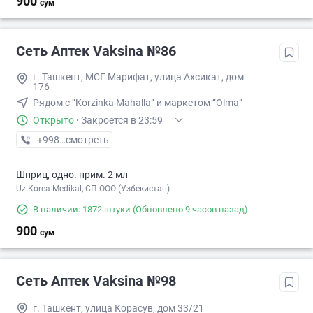
900
сум
Сеть Аптек Vaksina №86
г. Ташкент, МСГ Марифат, улица Ахсикат, дом
176
Рядом с “Korzinka Mahalla” и маркетом “Olma”
Открыто
·
Закроется в 23:59
+998 (77) XXX-XX-XX
смотреть
Шприц, одно. прим. 2 мл
Uz-Korea-Medikal, СП ООО (Узбекистан)
В наличии: 1872 штуки
(Обновлено 9 часов назад)
900
сум
Сеть Аптек Vaksina №98
г. Ташкент, улица Корасув, дом 33/21