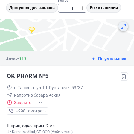
Кол-во
Доступны для заказов
Все в наличии
По умолчанию
Аптек:
113
OK PHARM №5
г. Ташкент, ул. Ш. Руставели, 53/37
напротив базара Аския
Закрыто
·
+998 (90) XXX-XX-XX
смотреть
Шприц, одно. прим. 2 мл
Uz-Korea-Medikal, СП ООО (Узбекистан)