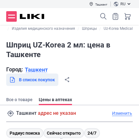
RU
Ташкент
лог
Изделия медицинского назначения
Шприцы
Uz-Korea Medical
Шприц UZ-Korea 2 мл: цена в
Ташкенте
Город:
Ташкент
В список покупок
Все о товаре
Цены в аптеках
Ташкент
адрес не указан
Изменить
Радиус поиска
Сейчас открыто
24/7