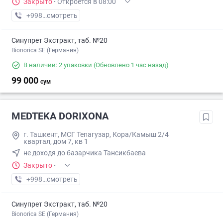
Закрыто
·
Откроется в 08:00
+998 (91) XXX-XX-XX
смотреть
Синупрет Экстракт, таб. №20
Bionorica SE (Германия)
В наличии: 2 упаковки
(Обновлено 1 час назад)
99 000
сум
MEDTEKA DORIXONA
г. Ташкент, МСГ Тепагузар, Кора/Камыш 2/4
квартал, дом 7, кв 1
не доходя до базарчика Тансикбаева
Закрыто
·
+998 (77) XXX-XX-XX
смотреть
Синупрет Экстракт, таб. №20
Bionorica SE (Германия)