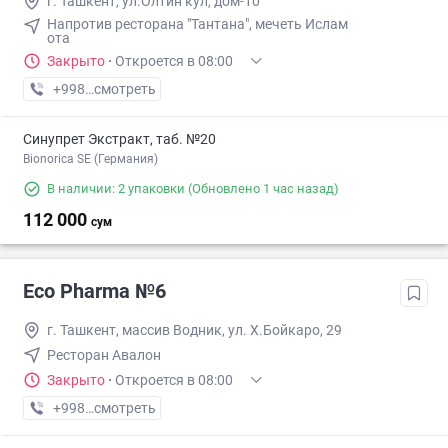
г. Ташкент, ул.Олтин кул, дом-10
Напротив ресторана "Тантана", мечеть Ислам
ота
Закрыто
·
Откроется в 08:00
+998 (55) XXX-XX-XX
смотреть
Синупрет Экстракт, таб. №20
Bionorica SE (Германия)
В наличии: 2 упаковки
(Обновлено 1 час назад)
112 000
сум
Eco Pharma №6
г. Ташкент, массив Водник, ул. Х.Бойкаро, 29
Ресторан Авалон
Закрыто
·
Откроется в 08:00
+998 (55) XXX-XX-XX
смотреть