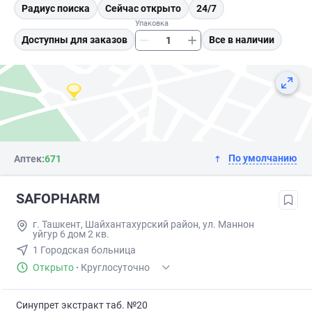
Радиус поиска
Сейчас открыто
24/7
Упаковка
Доступны для заказов
Все в наличии
По умолчанию
Аптек:
671
SAFOPHARM
г. Ташкент, Шайхантахурский район, ул. Маннон
уйгур 6 дом 2 кв.
1 Городская больница
Открыто
·
Круглосуточно
Синупрет экстракт таб. №20