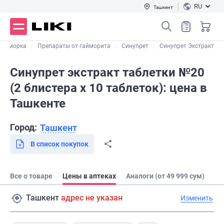
RU
Ташкент
 насморка
Препараты от гайморита
Синупрет
Синупрет Экстракт
Синупрет экстракт таблетки №20
(2 блистера х 10 таблеток): цена в
Ташкенте
Город:
Ташкент
В список покупок
Все о товаре
Цены в аптеках
Аналоги (от 49 999 сум)
Ташкент
адрес не указан
Изменить