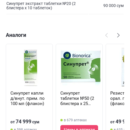
Синупрет экстракт таблетки №20 (2
90 000 сум
блистера х 10 таблеток)
Аналоги
Синупрет капли
Синупрет
Резистол
д/внут. прим. по
таблетки №50 (2
орал. по 
100 мл (флакон)
блистера х 25
(флакон)
таблеток)
в 679 аптеках
74 999
49 99
от
сум
от
Цены в аптеках
в 598 аптеках
в 635 апт