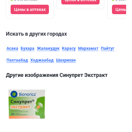
Цены в аптеках
Цены в 
Искать в других городах
Асака
Бухара
Жалакудук
Карасу
Мархамат
Пайтуг
Пахтаабад
Ходжаабад
Шахрихан
Другие изображения Синупрет Экстракт