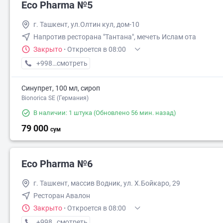
Eco Pharma №5
г. Ташкент, ул.Олтин кул, дом-10
69 500
Напротив ресторана "Тантана", мечеть Ислам ота
Закрыто
·
Откроется в 08:00
+998 (55) XXX-XX-XX
смотреть
Синупрет, 100 мл, сироп
Bionorica SE (Германия)
В наличии: 1 штука
(Обновлено 56 мин. назад)
79 000
сум
Eco Pharma №6
г. Ташкент, массив Водник, ул. Х.Бойкаро, 29
Ресторан Авалон
Закрыто
·
Откроется в 08:00
+998 (55) XXX-XX-XX
смотреть