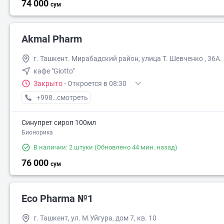
74 000
сум
Akmal Pharm
г. Ташкент. Мирабадский район, улица Т. Шевченко , 36А.
кафе "Giotto"
Закрыто
·
Откроется в 08:30
+998 (99) XXX-XX-XX
смотреть
Синупрет сироп 100мл
Бионорика
В наличии: 2 штуки
(Обновлено 44 мин. назад)
76 000
сум
Eco Pharma №1
г. Ташкент, ул. М.Уйгура, дом 7, кв. 10