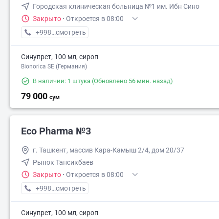
Городская клиническая больница №1 им. Ибн Сино
Закрыто
·
Откроется в 08:00
+998 (71) XXX-XX-XX
смотреть
Синупрет, 100 мл, сироп
Bionorica SE (Германия)
В наличии: 1 штука
(Обновлено 56 мин. назад)
79 000
сум
Eco Pharma №3
г. Ташкент, массив Кара-Камыш 2/4, дом 20/37
Рынок Тансикбаев
Закрыто
·
Откроется в 08:00
+998 (99) XXX-XX-XX
смотреть
Синупрет, 100 мл, сироп