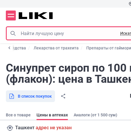
Иска
щие средства
Лекарства от трахеита
Препараты от гаймор
Синупрет сироп по 100
(флакон): цена в Ташке
В список покупок
Все о товаре
Цены в аптеках
Аналоги (от 1 500 сум)
Ташкент
адрес не указан