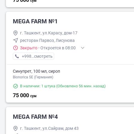
сум
MEGA FARM №1
90 000
г. Ташкент, ул.Карасу, дом-17
ресторан Парвоз, Лисунова
Закрыто
·
Откроется в 08:00
+998 (71) XXX-XX-XX
смотреть
Синупрет, 100 мл, сироп
Bionorica SE (Германия)
В наличии: 1 штука
(Обновлено 56 мин. назад)
72 000
75 000
сум
MEGA FARM №4
г. Ташкент, ул.Сайрам, дом 43