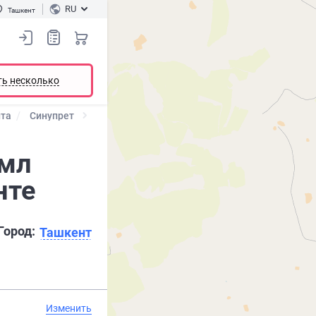
RU
Ташкент
ть несколько
ита
Синупрет
 мл
нте
Город:
Ташкент
Изменить