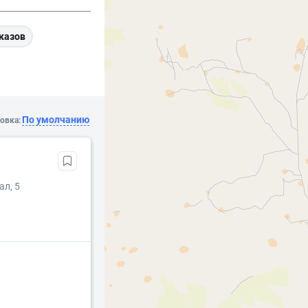
казов
По умолчанию
овка:
ал, 5