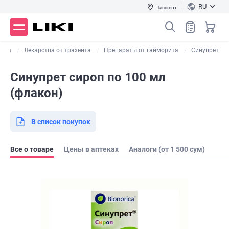
RU
Ташкент
ства
Лекарства от трахеита
Препараты от гайморита
Синупрет
Синупрет сироп по 100 мл
(флакон)
В список покупок
Все о товаре
Цены в аптеках
Аналоги (от 1 500 сум)