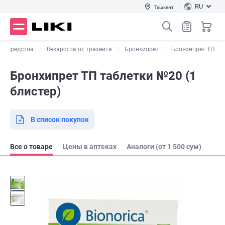
RU
Ташкент
е средства
Лекарства от трахеита
Бронхипрет
Бронхипрет ТП
Бронхипрет ТП таблетки №20 (1
блистер)
В список покупок
Все о товаре
Цены в аптеках
Аналоги (от 1 500 сум)