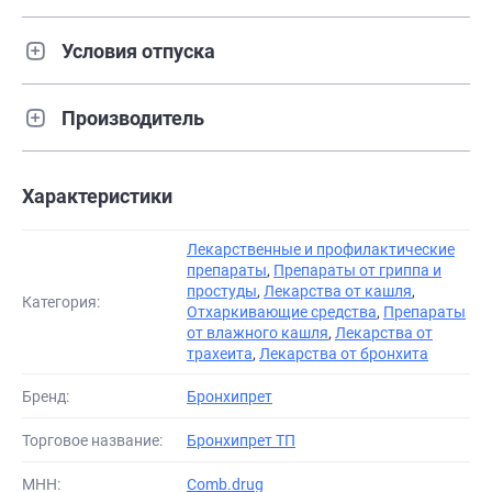
Условия отпуска
Производитель
Характеристики
Лекарственные и профилактические
препараты
,
Препараты от гриппа и
простуды
,
Лекарства от кашля
,
Категория:
Отхаркивающие средства
,
Препараты
от влажного кашля
,
Лекарства от
трахеита
,
Лекарства от бронхита
Бренд:
Бронхипрет
Торговое название:
Бронхипрет ТП
МНН:
Comb.drug