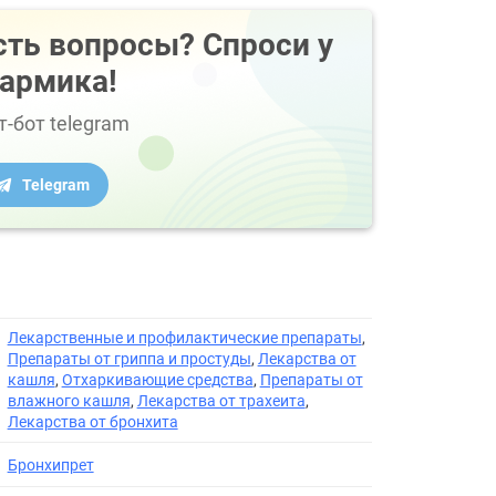
сть вопросы? Спроси у
армика!
т-бот telegram
Telegram
Лекарственные и профилактические препараты
,
Препараты от гриппа и простуды
,
Лекарства от
кашля
,
Отхаркивающие средства
,
Препараты от
влажного кашля
,
Лекарства от трахеита
,
Лекарства от бронхита
Бронхипрет