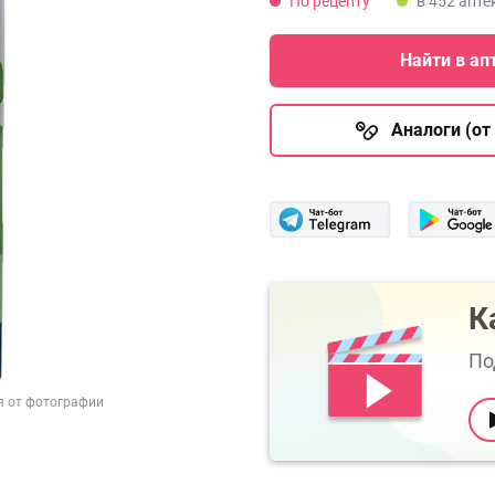
По рецепту
в 452 апте
Найти в ап
Аналоги (от 
К
По
я от фотографии