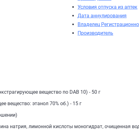
Условия отпуска из аптек
Дата аннулирования
Владелец Регистрационно
Производитель
экстрагирующее вещество по DAB 10) - 50 г
е вещество: этанол 70% об.) - 15 г
ошении)
ина натрия, лимонной кислоты моногидрат, очищенная во