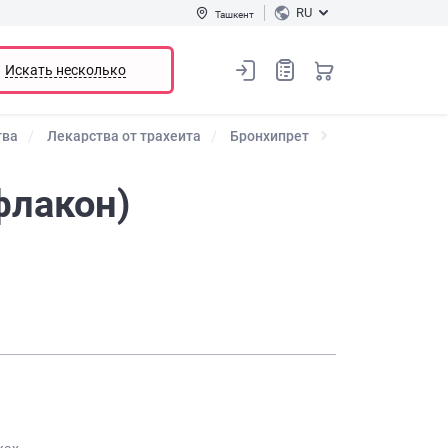
RU
Ташкент
Искать несколько
тва
Лекарства от трахеита
Бронхипрет
флакон)