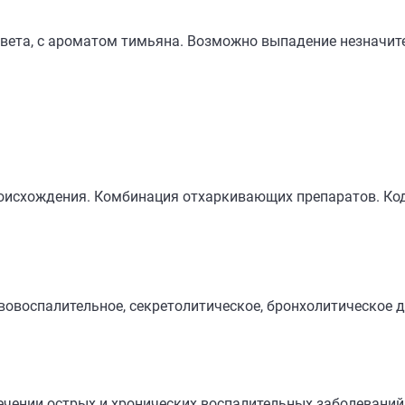
вета, с ароматом тимьяна. Возможно выпадение незначите
оисхождения. Комбинация отхаркивающих препаратов. Код
овоспалительное, секретолитическое, бронхолитическое д
лечении острых и хронических воспалительных заболевани