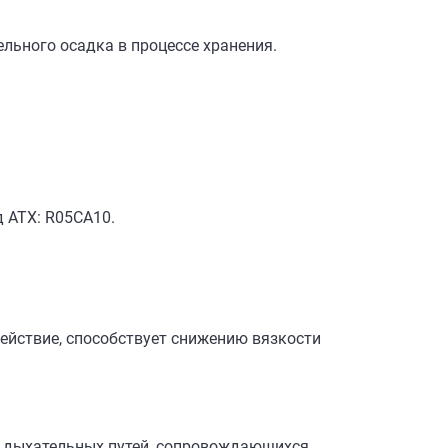
льного осадка в процессе хранения.
 АТХ: R05CA10.
ействие, способствует снижению вязкости
й дыхательных путей, сопровождающихся