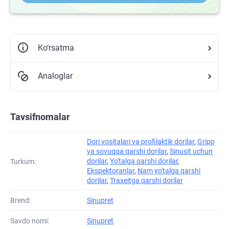
Ko‘rsatma
Analoglar
Tavsifnomalar
Dori vositalari va profilaktik dorilar
,
Gripp
va sovuqqa qarshi dorilar
,
Sinusit uchun
dorilar
,
Yo'talga qarshi dorilar
,
Turkum:
Ekspektoranlar
,
Nam yo'talga qarshi
dorilar
,
Traxeitga qarshi dorilar
Brend:
Sinupret
Savdo nomi:
Sinupret