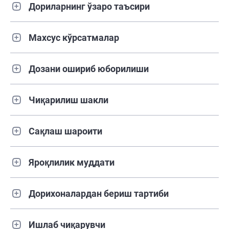
Дориларнинг ўзаро таъсири
Махсус кўрсатмалар
Дозани ошириб юборилиши
Чиқарилиш шакли
Сақлаш шароити
Яроқлилик муддати
Дорихоналардан бериш тартиби
Ишлаб чиқарувчи