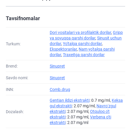
Tavsifnomalar
Dori vositalari va profilaktik dorilar
,
Gripp
va sovuqqa qarshi dorilar
,
Sinusit uchun
dorilar
,
Yo'talga qarshi dorilar
,
Turkum:
Ekspektoranlar
,
Nam yo'talga qarshi
dorilar
,
Traxeitga qarshi dorilar
Brend:
Sinupret
Savdo nomi:
Sinupret
INN:
Comb.drug
Gentian ildizi ekstrakti
: 0.7 mg/ml,
Keksa
gul ekstrakti
: 2.07 mg/ml,
Navroʻzgul
ekstrakti
: 2.07 mg/ml,
Otquloq o't
Dozalash:
ekstrakti
: 2.07 mg/ml,
Verbena o'ti
ekstrakti
: 2.07 mg/ml