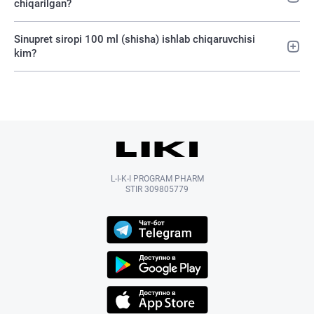
chiqarilgan?
Sinupret siropi 100 ml (shisha) ishlab chiqaruvchisi
kim?
L-I-K-I PROGRAM PHARM
STIR 309805779