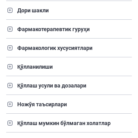
Дори шакли
Фармакотерапевтик гуруҳи
Фармакологик хусусиятлари
Қўлланилиши
Қўллаш усули ва дозалари
Ножўя таъсирлари
Қўллаш мумкин бўлмаган холатлар