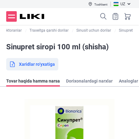
UZ
Toshkent
kspektoranlar
Traxeitga qarshi dorilar
Sinusit uchun dorilar
Sinupret
Sinupret siropi 100 ml (shisha)
Xaridlar ro‘yxatiga
Tovar haqida hamma narsa
Dorixonalardagi narxlar
Analoglar 