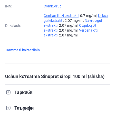
INN:
Comb.drug
Gentian ildizi ekstrakti
: 0.7 mg/ml,
Keksa
gul ekstrakti
: 2.07 mg/ml,
Navroʻzgul
ekstrakti
: 2.07 mg/ml,
Otquloq o't
Dozalash:
ekstrakti
: 2.07 mg/ml,
Verbena o'ti
ekstrakti
: 2.07 mg/ml
Hammasi ko‘rsatilsin
Uchun ko‘rsatma Sinupret siropi 100 ml (shisha)
Таркиби:
Таърифи