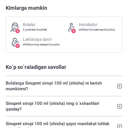
Kimlarga mumkin
Bolalar
Homilador
2 yoshdan boshlab
shifokor ko'rsatmasi bo'yicha
Laktatsiya davri
shifokorning retsepti bo'yicha
Ko`p so`raladigan savollar
Bolalarga Sinupret siropi 100 ml (shisha) ni berish
mumkinmi?
Sinupret siropi 100 ml (shisha) ning o`xshashlari
qanday?
Sinupret siropi 100 ml (shisha) qaysi mamlakat ishlab