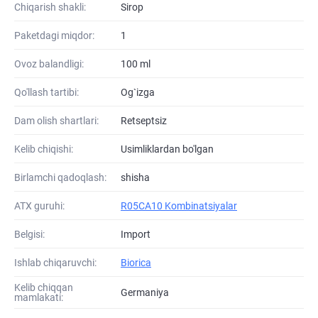
Chiqarish shakli:
Sirop
Paketdagi miqdor:
1
Ovoz balandligi:
100 ml
Qo'llash tartibi:
Og`izga
Dam olish shartlari:
Retseptsiz
Kelib chiqishi:
Usimliklardan bo'lgan
Birlamchi qadoqlash:
shisha
ATХ guruhi:
R05CA10 Kombinatsiyalar
Belgisi:
Import
Ishlab chiqaruvchi:
Biorica
Kelib chiqqan
Germaniya
mamlakati: