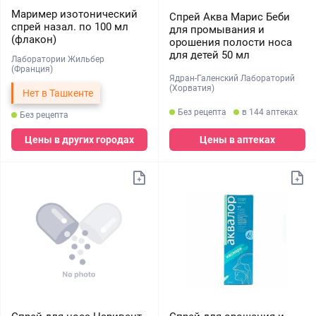
Маример изотонический
Спрей Аква Марис Беби
спрей назал. по 100 мл
для промывания и
(флакон)
орошения полости носа
для детей 50 мл
Лаборатории Жильбер
(Франция)
Ядран-Галенский Лабораторий
(Хорватия)
Нет в Ташкенте
Без рецепта
в 144 аптеках
Без рецепта
Цены в других городах
Цены в аптеках