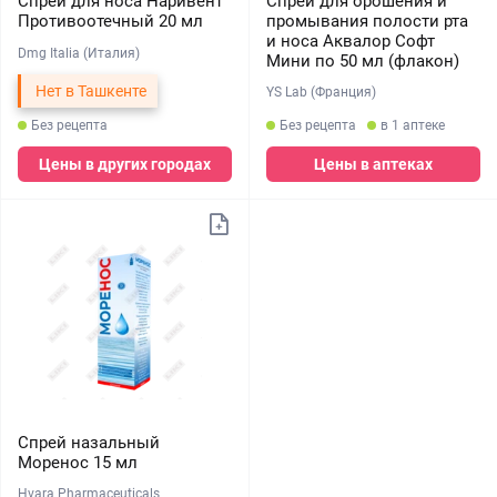
Спрей для орошения и
Спрей для носа Наривент
промывания полости рта
Противоотечный 20 мл
и носа Аквалор Софт
Dmg Italia (Италия)
Мини по 50 мл (флакон)
Нет в Ташкенте
YS Lab (Франция)
Без рецепта
Без рецепта
в 1 аптеке
Цены в других городах
Цены в аптеках
Спрей назальный
Моренос 15 мл
Hvara Pharmaceuticals