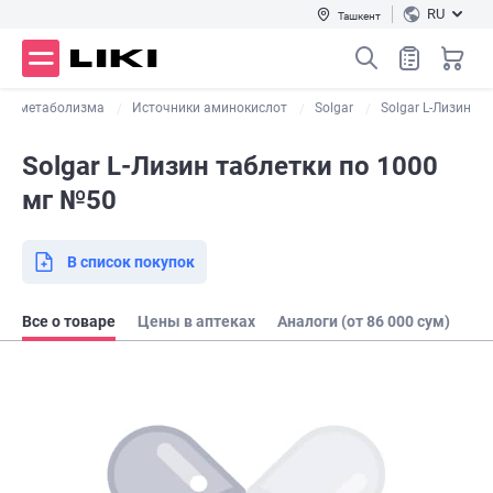
RU
Ташкент
в и метаболизма
Источники аминокислот
Solgar
Solgar L-Лизин
Solgar L-Лизин таблетки по 1000
мг №50
В список покупок
Все о товаре
Цены в аптеках
Аналоги (от 86 000 сум)