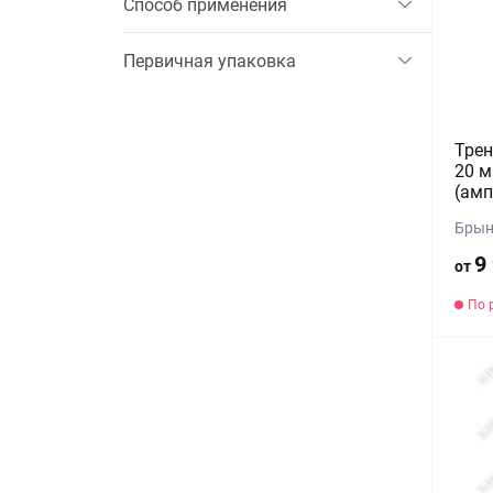
Способ применения
Первичная упаковка
Трен
20 м
(амп
Брын
9
от
По 