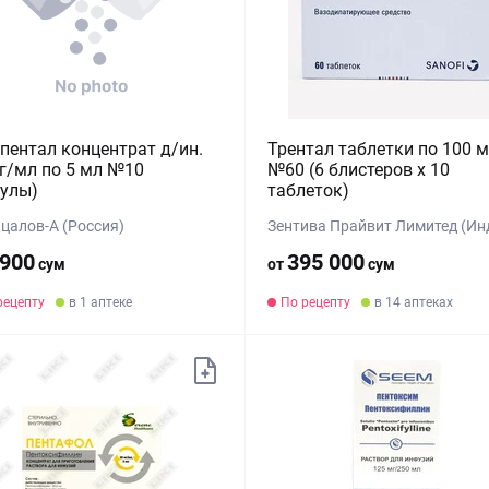
пентал концентрат д/ин.
Трентал таблетки по 100 м
г/мл по 5 мл №10
№60 (6 блистеров х 10
улы)
таблеток)
цалов-А (Россия)
Зентива Прайвит Лимитед (Ин
 900
395 000
сум
от
сум
рецепту
в 1 аптеке
По рецепту
в 14 аптеках