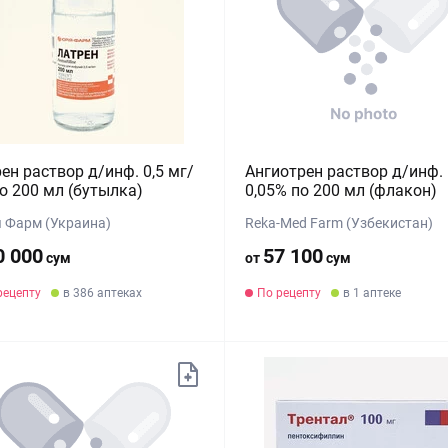
ен раствор д/инф. 0,5 мг/
Ангиотрен раствор д/инф.
о 200 мл (бутылка)
0,05% по 200 мл (флакон)
 Фарм (Украина)
Reka-Med Farm (Узбекистан)
0 000
57 100
сум
от
сум
рецепту
в 386 аптеках
По рецепту
в 1 аптеке