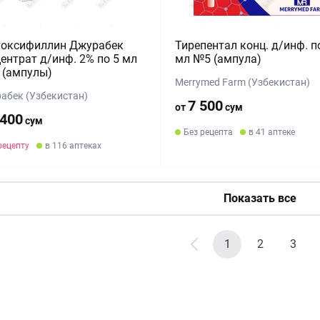
токсифиллин Джурабек
Тирепентал конц. д/инф. п
ентрат д/инф. 2% по 5 мл
мл №5 (ампула)
 (ампулы)
Merrymed Farm (Узбекистан)
абек (Узбекистан)
7 500
от
сум
 400
сум
Без рецепта
в 41 аптеке
рецепту
в 116 аптеках
Показать все
1
2
3