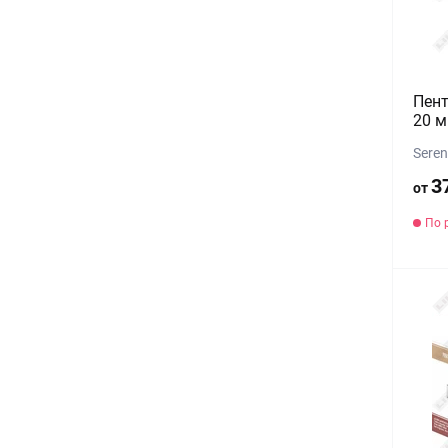
Пент
20 м
Seren
3
от
По 