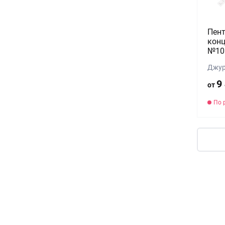
Пен
конц
№10
Джур
9
от
По 