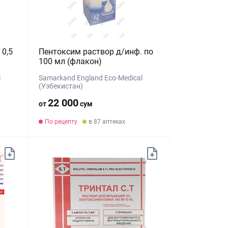
 0,5
Пентоксим раствор д/инф. по
)
100 мл (флакон)
l
Samarkand England Eco-Medical
(Узбекистан)
22 000
от
сум
По рецепту
в 87 аптеках