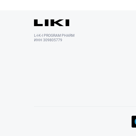
L-I-K-I PROGRAM PHARM
ИНН 309805779