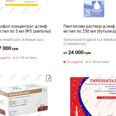
афол концентрат д/инф.
Пентоксим раствор д/инф.
г/мл по 5 мл №5 (ампулы)
мг/мл по 250 мл (бутылка
e Healthcare (Узбекистан)
Samarkand England Eco-Medica
(Узбекистан)
7 000
сум
24 000
от
сум
рецепту
в 109 аптеках
По рецепту
в 104 аптеках