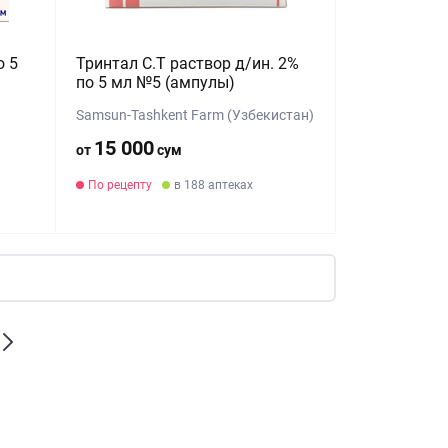
о 5
Тринтал С.Т раствор д/ин. 2%
по 5 мл №5 (ампулы)
Samsun-Tashkent Farm (Узбекистан)
15 000
от
сум
По рецепту
в 188 аптеках