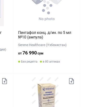
г
Пентафол конц. д/ин. по 5 мл
№10 (ампула)
Serene Healthcare (Узбекистан)
дия)
76 990
от
сум
Без рецепта
в 80 аптеках