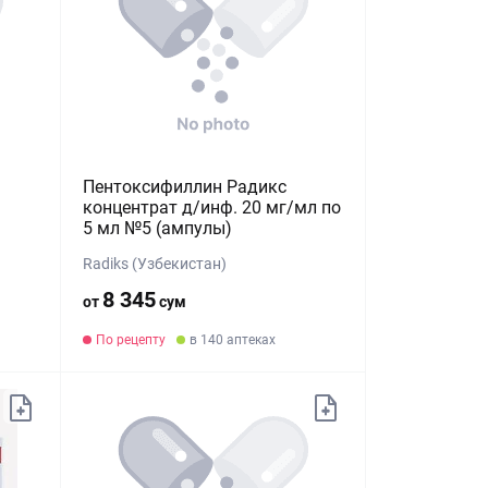
Пентоксифиллин Радикс
концентрат д/инф. 20 мг/мл по
5 мл №5 (ампулы)
Radiks (Узбекистан)
8 345
от
сум
По рецепту
в 140 аптеках