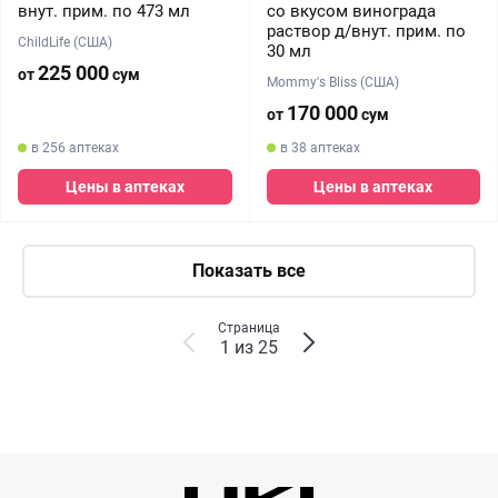
внут. прим. по 473 мл
со вкусом винограда
раствор д/внут. прим. по
ChildLife (США)
30 мл
225 000
от
сум
Mommy's Bliss (США)
170 000
от
сум
в 256 аптеках
в 38 аптеках
Цены в аптеках
Цены в аптеках
Показать все
Страница
1 из 25