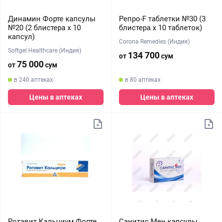
Динамин Форте капсулы
Репро-F таблетки №30 (3
№20 (2 блистера х 10
блистера х 10 таблеток)
капсул)
Corona Remedies (Индия)
Softgel Healthcare (Индия)
134 700
от
сум
75 000
от
сум
в 240 аптеках
в 80 аптеках
Цены в аптеках
Цены в аптеках
Ротавит Кальциум Форте
Санитис Мен капсулы