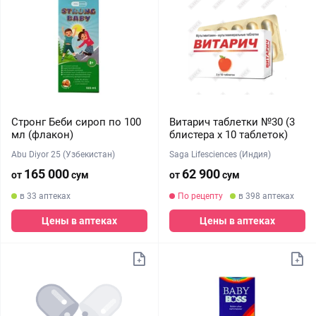
Стронг Беби сироп по 100
Витарич таблетки №30 (3
мл (флакон)
блистера х 10 таблеток)
Abu Diyor 25 (Узбекистан)
Saga Lifesciences (Индия)
165 000
62 900
от
сум
от
сум
в 33 аптеках
По рецепту
в 398 аптеках
Цены в аптеках
Цены в аптеках