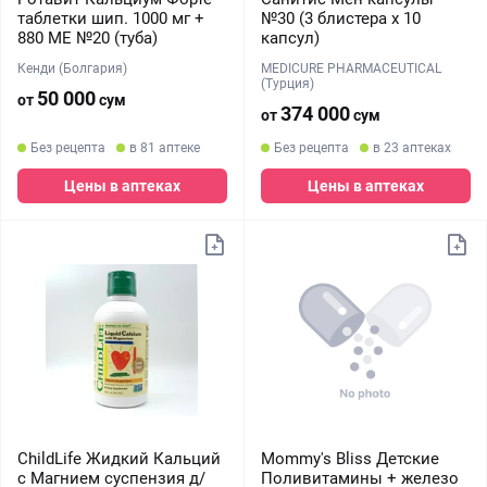
таблетки шип. 1000 мг +
№30 (3 блистера х 10
880 МЕ №20 (туба)
капсул)
Кенди (Болгария)
MEDICURE PHARMACEUTICAL
(Турция)
50 000
от
сум
374 000
от
сум
Без рецепта
в 81 аптеке
Без рецепта
в 23 аптеках
Цены в аптеках
Цены в аптеках
ChildLife Жидкий Кальций
Mommy's Bliss Детские
c Магнием суспензия д/
Поливитамины + железо