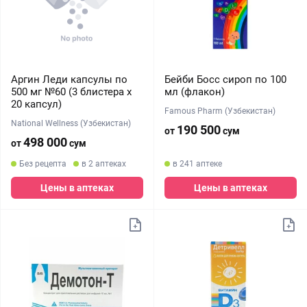
Аргин Леди капсулы по
Бейби Босс сироп по 100
500 мг №60 (3 блистера х
мл (флакон)
20 капсул)
Famous Pharm (Узбекистан)
National Wellness (Узбекистан)
190 500
от
сум
498 000
от
сум
Без рецепта
в 2 аптеках
в 241 аптеке
Цены в аптеках
Цены в аптеках