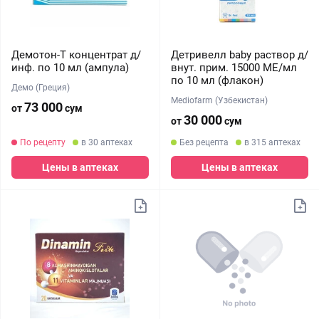
Демотон-Т концентрат д/
Детривелл baby раствор д/
инф. по 10 мл (ампула)
внут. прим. 15000 МЕ/мл
по 10 мл (флакон)
Демо (Греция)
Mediofarm (Узбекистан)
73 000
от
сум
30 000
от
сум
По рецепту
в 30 аптеках
Без рецепта
в 315 аптеках
Цены в аптеках
Цены в аптеках