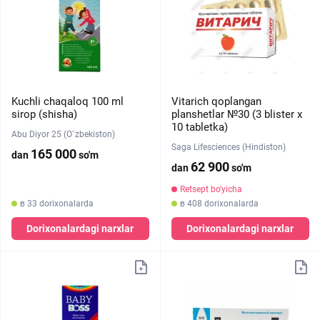
Kuchli chaqaloq 100 ml
Vitarich qoplangan
sirop (shisha)
planshetlar №30 (3 blister х
10 tabletka)
Abu Diyor 25 (O`zbekiston)
Saga Lifesciences (Hindiston)
165 000
dan
so'm
62 900
dan
so'm
Retsept bo'yicha
в 33 dorixonalarda
в 408 dorixonalarda
Dorixonalardagi narxlar
Dorixonalardagi narxlar