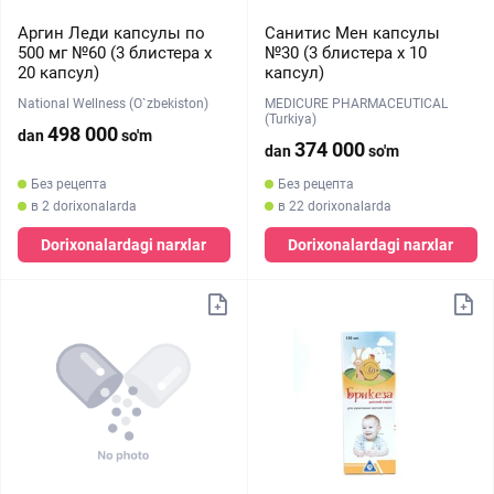
Аргин Леди капсулы по
Санитис Мен капсулы
500 мг №60 (3 блистера х
№30 (3 блистера х 10
20 капсул)
капсул)
National Wellness (O`zbekiston)
MEDICURE PHARMACEUTICAL
(Turkiya)
498 000
dan
so'm
374 000
dan
so'm
Без рецепта
Без рецепта
в 2 dorixonalarda
в 22 dorixonalarda
Dorixonalardagi narxlar
Dorixonalardagi narxlar