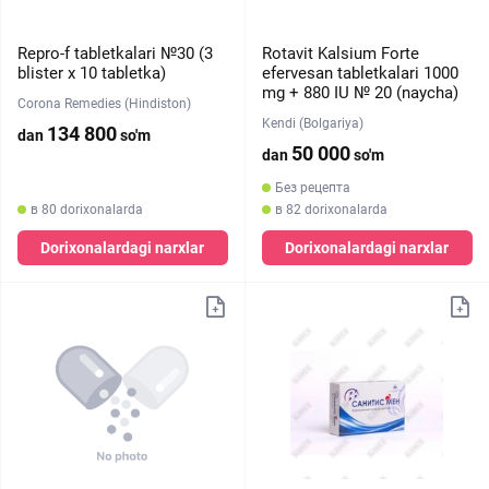
Repro-f tabletkalari №30 (3
Rotavit Kalsium Forte
blister х 10 tabletka)
efervesan tabletkalari 1000
mg + 880 IU № 20 (naycha)
Corona Remedies (Hindiston)
Kendi (Bolgariya)
134 800
dan
so'm
50 000
dan
so'm
Без рецепта
в 80 dorixonalarda
в 82 dorixonalarda
Dorixonalardagi narxlar
Dorixonalardagi narxlar