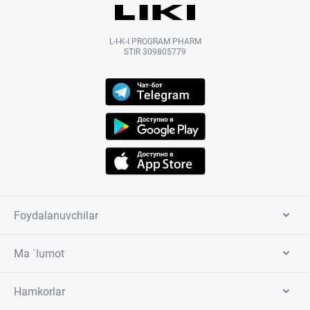
L-I-K-I PROGRAM PHARM
STIR 309805779
Foydalanuvchilar
Ma `lumot
Hamkorlar