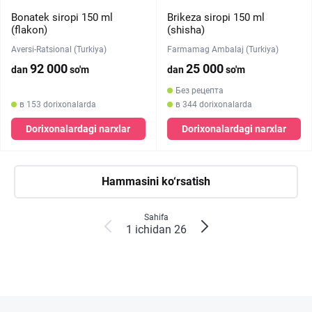
Bonatek siropi 150 ml
Brikeza siropi 150 ml
(flakon)
(shisha)
Aversi-Ratsional (Turkiya)
Farmamag Ambalaj (Turkiya)
92 000
25 000
dan
so'm
dan
so'm
Без рецепта
в 153 dorixonalarda
в 344 dorixonalarda
Dorixonalardagi narxlar
Dorixonalardagi narxlar
Hammasini ko‘rsatish
Sahifa
1 ichidan 26