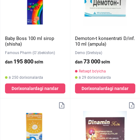
Baby Boss 100 ml sirop
Demoton-t konsentrati D/inf.
(shisha)
10 ml (ampula)
Famous Pharm (O`zbekiston)
Demo (Gretsiya)
195 800
73 000
dan
so'm
dan
so'm
Retsept bo'yicha
в 250 dorixonalarda
в 29 dorixonalarda
Dorixonalardagi narxlar
Dorixonalardagi narxlar