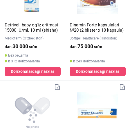
Detrivell baby og'iz eritmasi
Dinamin Forte kapsulalari
15000 IU/ml, 10 ml (shisha)
№20 (2 blister х 10 kapsula)
Mediofarm (O`zbekiston)
Softgel Healthcare (Hindiston)
30 000
75 000
dan
so'm
dan
so'm
Без рецепта
в 312 dorixonalarda
в 243 dorixonalarda
Dorixonalardagi narxlar
Dorixonalardagi narxlar