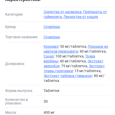
Средства от насморка
,
Препараты от
Категория:
гайморита
,
Лекарства от кашля
Бренд:
Сунипран
Торговое название:
Сунипран
Крахмал
: 50 мг/таблетка,
Порошок из
цветков первоцвета
: 40 мг/таблетка,
Сахар
: 100 мг/таблетка,
Трава
вербены
: 40 мг/таблетка,
Экстракт
Дозировка:
зверобоя
: 75 мг/таблетка,
Экстракт
травы горечавки
: 15 мг/таблетка,
Экстракт чабреца (тимьяна)
: 80 мг/
таблетка
Форма выпуска:
Таблетки
Количество в
30
упаковке:
Масса:
400 мг