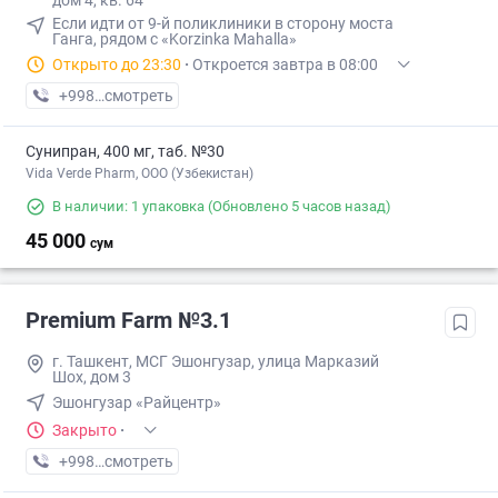
дом 4, кв. 64
Если идти от 9-й поликлиники в сторону моста
Ганга, рядом с «Korzinka Mahalla»
Открыто до 23:30
·
Откроется завтра в 08:00
+998 (87) XXX-XX-XX
смотреть
Сунипран, 400 мг, таб. №30
Vida Verde Pharm, ООО (Узбекистан)
В наличии: 1 упаковка
(Обновлено 5 часов назад)
45 000
сум
Premium Farm №3.1
г. Ташкент, МСГ Эшонгузар, улица Марказий
Шох, дом 3
Эшонгузар «Райцентр»
Закрыто
·
+998 (95) XXX-XX-XX
смотреть