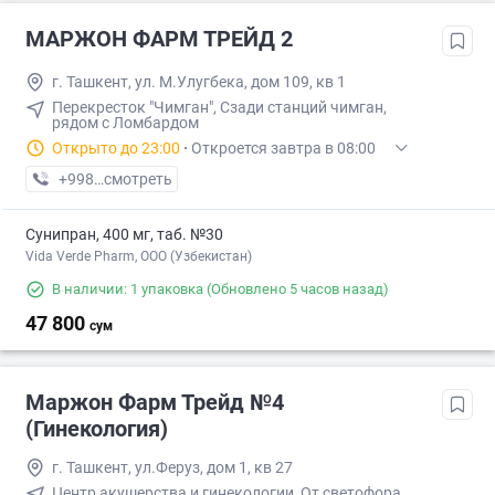
МАРЖОН ФАРМ ТРЕЙД 2
г. Ташкент, ул. М.Улугбека, дом 109, кв 1
Перекресток "Чимган", Сзади станций чимган,
рядом с Ломбардом
Открыто до 23:00
·
Откроется завтра в 08:00
+998 (71) XXX-XX-XX
смотреть
Сунипран, 400 мг, таб. №30
Vida Verde Pharm, ООО (Узбекистан)
В наличии: 1 упаковка
(Обновлено 5 часов назад)
47 800
сум
Маржон Фарм Трейд №4
(Гинекология)
г. Ташкент, ул.Феруз, дом 1, кв 27
Центр акушерства и гинекологии, От светофора