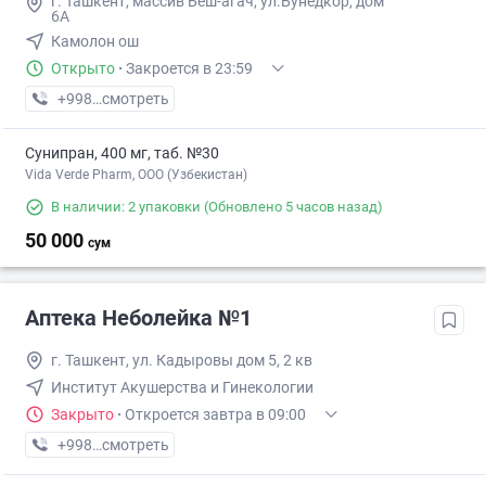
г. Ташкент, массив Беш-агач, ул.Бунёдкор, дом
6А
Камолон ош
Открыто
·
Закроется в 23:59
+998 (71) XXX-XX-XX
смотреть
Сунипран, 400 мг, таб. №30
Vida Verde Pharm, ООО (Узбекистан)
В наличии: 2 упаковки
(Обновлено 5 часов назад)
50 000
сум
Аптека Неболейка №1
г. Ташкент, ул. Кадыровы дом 5, 2 кв
Институт Акушерства и Гинекологии
Закрыто
·
Откроется завтра в 09:00
+998 (71) XXX-XX-XX
смотреть