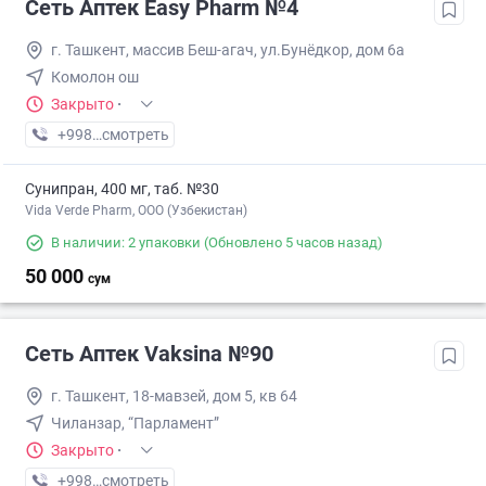
Сеть Аптек Easy Pharm №4
г. Ташкент, массив Беш-агач, ул.Бунёдкор, дом 6а
Комолон ош
Закрыто
·
+998 (71) XXX-XX-XX
смотреть
Сунипран, 400 мг, таб. №30
Vida Verde Pharm, ООО (Узбекистан)
В наличии: 2 упаковки
(Обновлено 5 часов назад)
50 000
сум
Сеть Аптек Vaksina №90
г. Ташкент, 18-мавзей, дом 5, кв 64
Чиланзар, “Парламент”
Закрыто
·
+998 (77) XXX-XX-XX
смотреть