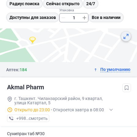
Радиус поиска
Сейчас открыто
24/7
Упаковка
Доступны для заказов
Все в наличии
По умолчанию
Аптек:
184
Akmal Pharm
г. Ташкент. Чиланзарский район, 9 квартал,
улица Катартал, 5
Открыто до 23:00
·
Откроется завтра в 08:00
+998 (99) XXX-XX-XX
смотреть
Сунипран таб №30