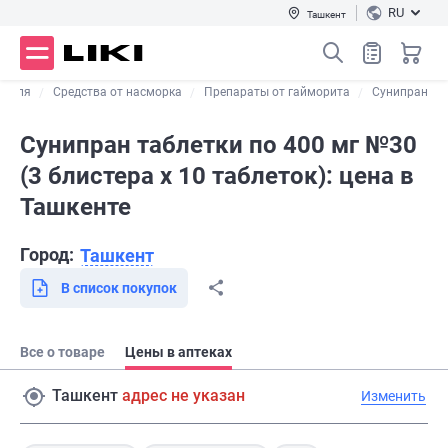
RU
Ташкент
кашля
Средства от насморка
Препараты от гайморита
Сунипран
Сунипран таблетки по 400 мг №30
(3 блистера х 10 таблеток): цена в
Ташкенте
Город:
Ташкент
В список покупок
Все о товаре
Цены в аптеках
Ташкент
адрес не указан
Изменить