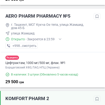
AERO PHARM PHARMACY №5
г. Ташкент, МСГ Кукча Ок-тепа, улица Жамшид,
дом 45-Б
улица Жамшид
Открыто
·
Закроется в 23:59
+998 (70) XXX-XX-XX
смотреть
По рецепту
Цефтрактам, 1000 мг/500 мг, флак. №1
Борщаговский ХФЗ, ПАО, НПЦ (Украина)
В наличии: 3 штуки
(Обновлено 5 часов назад)
29 500
сум
KOMFORT PHARM 2