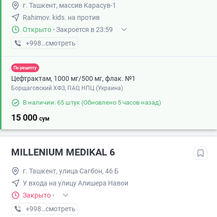
г. Ташкент, массив Карасув-1
Rahimov. kids. на против
Открыто
·
Закроется в 23:59
+998 (99) XXX-XX-XX
смотреть
По рецепту
Цефтрактам, 1000 мг/500 мг, флак. №1
Борщаговский ХФЗ, ПАО, НПЦ (Украина)
В наличии: 65 штук
(Обновлено 5 часов назад)
15 000
сум
MILLENIUM MEDIKAL 6
г. Ташкент, улица Сагбон, 46 Б
У входа на улицу Алишера Навои
Закрыто
·
+998 (77) XXX-XX-XX
смотреть