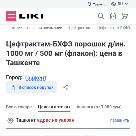
RU
Ташкент
ите
Антибиотики при пневмонии
Цефтрактам
Цефтрактам-БХФЗ
Цефтрактам-БХФЗ порошок д/ин.
1000 мг / 500 мг (флакон): цена в
Ташкенте
Город:
Ташкент
В список покупок
Все о товаре
Цены в аптеках
Аналоги (от 7 950 сум)
Ташкент
адрес не указан
Изменить