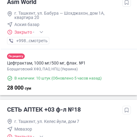
Asm World
г. Ташкент, ул. Бабура — Шохджахон, дом 1А,
квартира 20
Аския базар
Закрыто
·
+998 (88) XXX-XX-XX
смотреть
По рецепту
Цефтрактам, 1000 мг/500 мг, флак. №1
Борщаговский ХФЗ, ПАО, НПЦ (Украина)
В наличии: 10 штук
(Обновлено 5 часов назад)
28 000
сум
СЕТЬ АПТЕК +03 ф-л №18
г. Ташкент, ул. Келес йули, дом 7
Мевазор
Закрыто
·