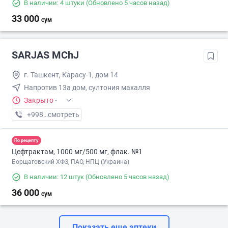
В наличии: 4 штуки
(Обновлено 5 часов назад)
33 000
сум
SARJAS MChJ
г. Ташкент, Карасу-1, дом 14
Напротив 13а дом, султония махалля
Закрыто
·
+998 (71) XXX-XX-XX
смотреть
По рецепту
Цефтрактам, 1000 мг/500 мг, флак. №1
Борщаговский ХФЗ, ПАО, НПЦ (Украина)
В наличии: 12 штук
(Обновлено 5 часов назад)
36 000
сум
Показать еще аптеки