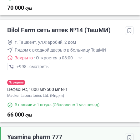
70 000
сум
Bilol Farm сеть аптек №14 (ТашМИ)
г. Ташкент, ул.Фаробий, 2 дом
Рядом с входной дверью в больницу ТашМИ
Закрыто
·
Откроется в 08:00
+998 (90) XXX-XX-XX
смотреть
По рецепту
Цефзон-С, 1000 мг/500 мг №1
Mackur Laboratories Ltd. (Индия)
В наличии: 1 штука
(Обновлено 1 час назад)
66 000
сум
Yasmina pharm 777