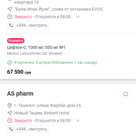
квартира 16
“Буюк Ипак Йули”, слева от остановки EVOS
Закрыто
·
Откроется в 08:00
+998 (55) XXX-XX-XX
смотреть
По рецепту
Цефзон-С, 1000 мг/500 мг №1
Mackur Laboratories Ltd. (Индия)
В наличии: 3 штуки
(Обновлено 1 час назад)
67 500
сум
AS pharm
г. Ташкент, улица Фароби, дом 2А
Новый Ташми, Binkent Hotel
Закрыто
·
Откроется в 08:00
+998 (93) XXX-XX-XX
смотреть