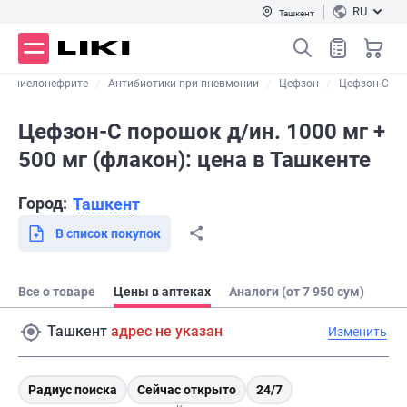
RU
Ташкент
ри пиелонефрите
Антибиотики при пневмонии
Цефзон
Цефзон-С
Цефзон-С порошок д/ин. 1000 мг +
500 мг (флакон): цена в Ташкенте
Город:
Ташкент
В список покупок
Все о товаре
Цены в аптеках
Аналоги (от 7 950 сум)
Ташкент
адрес не указан
Изменить
Радиус поиска
Сейчас открыто
24/7