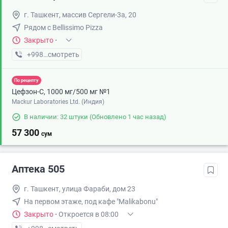
г. Ташкент, массив Сергели-3а, 20
Рядом с Bellissimo Pizza
Закрыто
·
+998 (88) XXX-XX-XX
смотреть
По рецепту
Цефзон-С, 1000 мг/500 мг №1
Mackur Laboratories Ltd. (Индия)
В наличии: 32 штуки
(Обновлено 1 час назад)
57 300
сум
Аптека 505
г. Ташкент, улица Фараби, дом 23
На первом этаже, под кафе "Malikabonu"
Закрыто
·
Откроется в 08:00