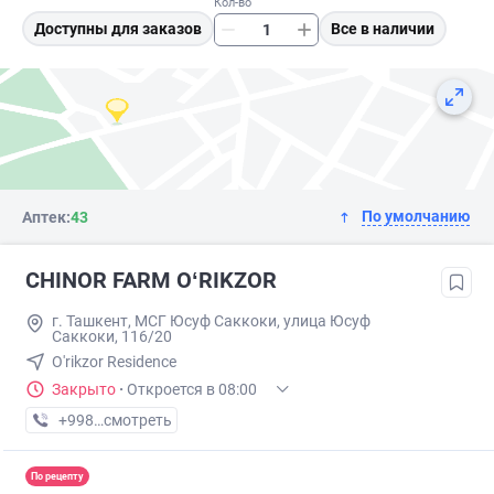
Кол-во
Доступны для заказов
Все в наличии
По умолчанию
Аптек:
43
CHINOR FARM OʻRIKZOR
г. Ташкент, МСГ Юсуф Саккоки, улица Юсуф
Саккоки, 116/20
O'rikzor Residence
Закрыто
·
Откроется в 08:00
+998 (77) XXX-XX-XX
смотреть
По рецепту