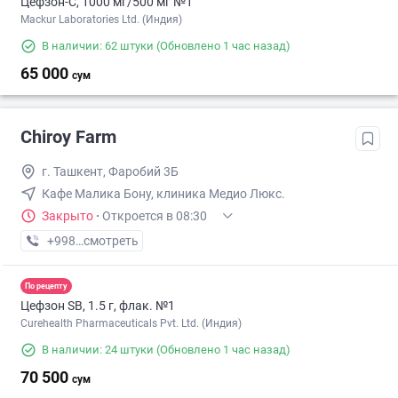
Цефзон-С, 1000 мг/500 мг №1
Mackur Laboratories Ltd. (Индия)
В наличии: 62 штуки
(Обновлено 1 час назад)
65 000
сум
Chiroy Farm
г. Ташкент, Фаробий 3Б
Кафе Малика Бону, клиника Медио Люкс.
Закрыто
·
Откроется в 08:30
+998 (33) XXX-XX-XX
смотреть
По рецепту
Цефзон SB, 1.5 г, флак. №1
Curehealth Pharmaceuticals Pvt. Ltd. (Индия)
В наличии: 24 штуки
(Обновлено 1 час назад)
70 500
сум