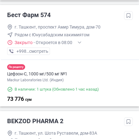
Бест Фарм 574
г. Ташкент, проспект Амир Тимура, дом-70
Рядом с Юнусабадским хакимиятом
Закрыто
·
Откроется в 08:00
+998 (95) XXX-XX-XX
смотреть
По рецепту
Цефзон-С, 1000 мг/500 мг №1
Mackur Laboratories Ltd. (Индия)
В наличии: 1 штука
(Обновлено 1 час назад)
73 776
сум
BEKZOD PHARMA 2
г. Ташкент, ул. Шота Руставели, дом-83А