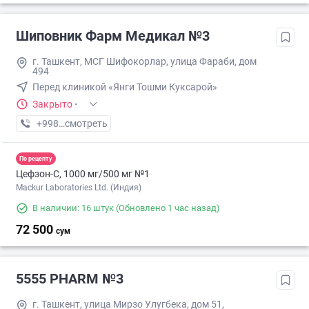
Шиповник Фарм Медикал №3
г. Ташкент, МСГ Шифокорлар, улица Фараби, дом
494
Перед клиникой «Янги Тошми Куксарой»
Закрыто
·
+998 (55) XXX-XX-XX
смотреть
По рецепту
Цефзон-С, 1000 мг/500 мг №1
Mackur Laboratories Ltd. (Индия)
В наличии: 16 штук
(Обновлено 1 час назад)
72 500
сум
5555 PHARM №3
г. Ташкент, улица Мирзо Улугбека, дом 51,