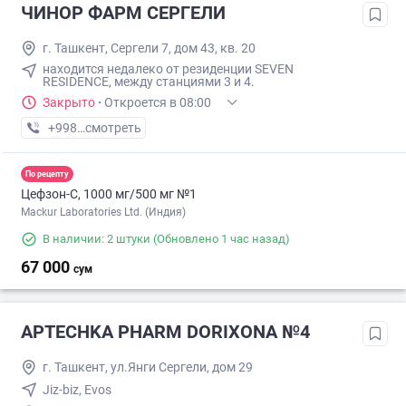
ЧИНОР ФАРМ СЕРГЕЛИ
г. Ташкент, Сергели 7, дом 43, кв. 20
находится недалеко от резиденции SEVEN
RESIDENCE, между станциями 3 и 4.
Закрыто
·
Откроется в 08:00
+998 (99) XXX-XX-XX
смотреть
По рецепту
Цефзон-С, 1000 мг/500 мг №1
Mackur Laboratories Ltd. (Индия)
В наличии: 2 штуки
(Обновлено 1 час назад)
67 000
сум
APTECHKA PHARM DORIXONA №4
г. Ташкент, ул.Янги Сергели, дом 29
Jiz-biz, Evos