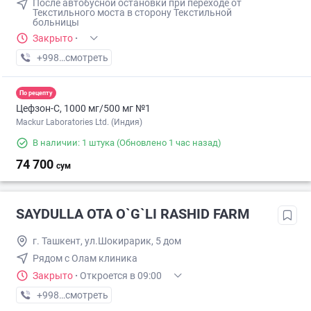
После автобусной остановки при переходе от
Текстильного моста в сторону Текстильной
больницы
Закрыто
·
+998 (95) XXX-XX-XX
смотреть
По рецепту
Цефзон-С, 1000 мг/500 мг №1
Mackur Laboratories Ltd. (Индия)
В наличии: 1 штука
(Обновлено 1 час назад)
74 700
сум
SAYDULLA OTA O`G`LI RASHID FARM
г. Ташкент, ул.Шокирарик, 5 дом
Рядом с Олам клиника
Закрыто
·
Откроется в 09:00
+998 (90) XXX-XX-XX
смотреть