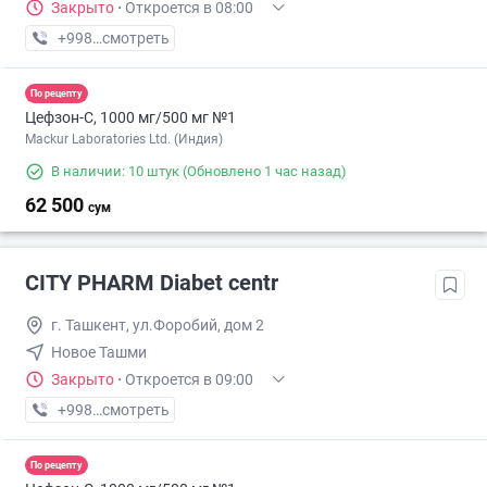
Закрыто
·
Откроется в 08:00
+998 (77) XXX-XX-XX
смотреть
По рецепту
Цефзон-С, 1000 мг/500 мг №1
Mackur Laboratories Ltd. (Индия)
В наличии: 10 штук
(Обновлено 1 час назад)
62 500
сум
CITY PHARM Diabet centr
г. Ташкент, ул.Форобий, дом 2
Новое Ташми
Закрыто
·
Откроется в 09:00
+998 (98) XXX-XX-XX
смотреть
По рецепту