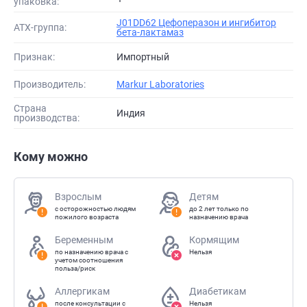
упаковка:
J01DD62 Цефоперазон и ингибитор
АТХ-группа:
бета-лактамаз
Признак:
Импортный
Производитель:
Markur Laboratories
Страна
Индия
производства:
Кому можно
Взрослым
Детям
с осторожностью людям
до 2 лет только по
пожилого возраста
назначению врача
Беременным
Кормящим
по назначению врача с
Нельзя
учетом соотношения
польза/риск
Аллергикам
Диабетикам
после консультации с
Нельзя