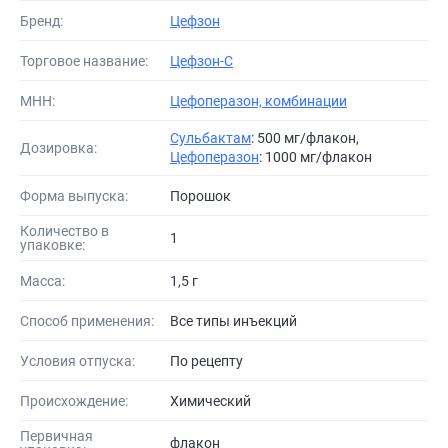
Бренд:
Цефзон
Торговое название:
Цефзон-С
МНН:
Цефоперазон, комбинации
Сульбактам
: 500 мг/флакон,
Дозировка:
Цефоперазон
: 1000 мг/флакон
Форма выпуска:
Порошок
Количество в
1
упаковке:
Масса:
1,5 г
Способ применения:
Все типы инъекций
Условия отпуска:
По рецепту
Происхождение:
Химический
Первичная
флакон