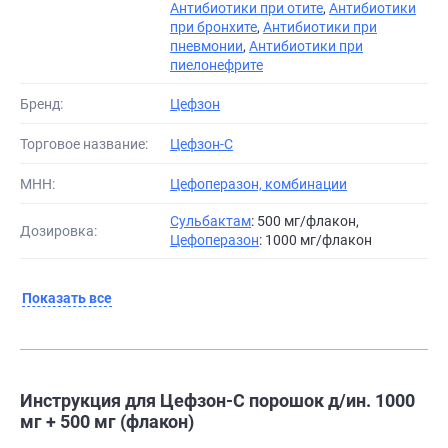
Антибиотики при отите
,
Антибиотики
при бронхите
,
Антибиотики при
пневмонии
,
Антибиотики при
пиелонефрите
Бренд:
Цефзон
Торговое название:
Цефзон-С
МНН:
Цефоперазон, комбинации
Сульбактам
: 500 мг/флакон,
Дозировка:
Цефоперазон
: 1000 мг/флакон
Показать все
Инструкция для Цефзон-С порошок д/ин. 1000
мг + 500 мг (флакон)