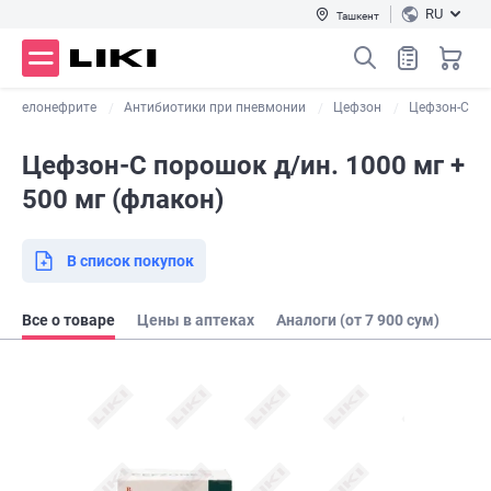
RU
Ташкент
и пиелонефрите
Антибиотики при пневмонии
Цефзон
Цефзон-С
Цефзон-С порошок д/ин. 1000 мг +
500 мг (флакон)
В список покупок
Все о товаре
Цены в аптеках
Аналоги (от 7 900 сум)