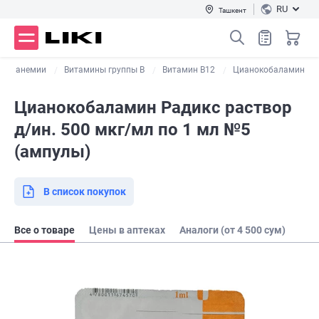
RU
Ташкент
 от анемии
Витамины группы В
Витамин В12
Цианокобаламин
Цианокобаламин Радикс раствор
д/ин. 500 мкг/мл по 1 мл №5
(ампулы)
В список покупок
Все о товаре
Цены в аптеках
Аналоги (от 4 500 сум)