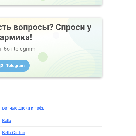
сть вопросы? Спроси у
армика!
т-бот telegram
Telegram
Ватные диски и пафы
Bella
Bella Cotton