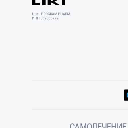
L-I-K-I PROGRAM PHARM
ИНН 309805779
САМОЛЕЧЕНИЕ