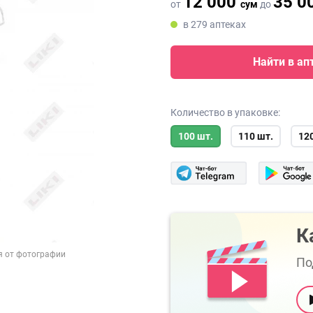
12 000
35 0
от
сум
до
в 279 аптеках
Найти в ап
Количество в упаковке:
100 шт.
110 шт.
12
К
я от фотографии
По