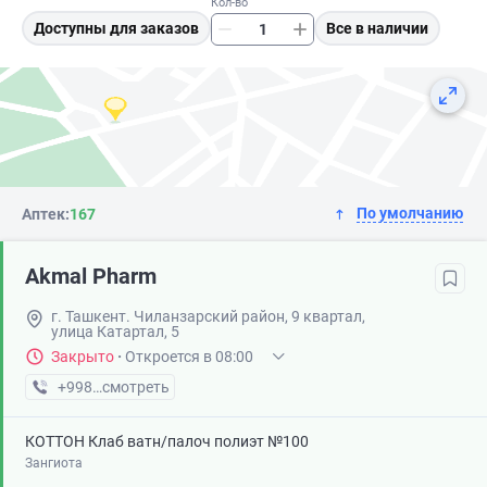
Кол-во
Доступны для заказов
Все в наличии
По умолчанию
Аптек:
167
Akmal Pharm
г. Ташкент. Чиланзарский район, 9 квартал,
улица Катартал, 5
Закрыто
·
Откроется в 08:00
+998 (99) XXX-XX-XX
смотреть
КОТТОН Клаб ватн/палоч полиэт №100
Зангиота