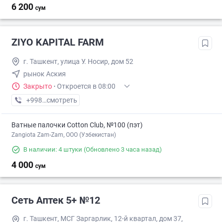
6 200
сум
ZIYO KAPITAL FARM
г. Ташкент, улица У. Носир, дом 52
рынок Аския
Закрыто
·
Откроется в 08:00
+998 (97) XXX-XX-XX
смотреть
Ватные палочки Cotton Club, №100 (пэт)
Zangiota Zam-Zam, OOO (Узбекистан)
В наличии: 4 штуки
(Обновлено 3 часа назад)
4 000
сум
Сеть Аптек 5+ №12
г. Ташкент, МСГ Заргарлик, 12-й квартал, дом 37,