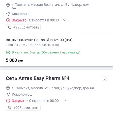
г. Ташкент, массив Беш-агач, ул.Бунёдкор, дом
6А
Камолон ош
Закрыто
·
Откроется в 08:00
+998 (71) XXX-XX-XX
смотреть
Ватные палочки Cotton Club, №100 (пэт)
Zangiota Zam-Zam, OOO (Узбекистан)
В наличии: 6 штук
(Обновлено 3 часа назад)
5 000
сум
Сеть Аптек Easy Pharm №4
г. Ташкент, массив Беш-агач, ул.Бунёдкор, дом 6а
Комолон ош
Закрыто
·
Откроется в 08:00
+998 (71) XXX-XX-XX
смотреть