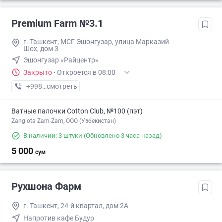
Premium Farm №3.1
г. Ташкент, МСГ Эшонгузар, улица Марказий
Шох, дом 3
Эшонгузар «Райцентр»
Закрыто
·
Откроется в 08:00
+998 (95) XXX-XX-XX
смотреть
Ватные палочки Cotton Club, №100 (пэт)
Zangiota Zam-Zam, OOO (Узбекистан)
В наличии: 3 штуки
(Обновлено 3 часа назад)
5 000
сум
Рухшона Фарм
г. Ташкент, 24-й квартал, дом 2А
Напротив кафе Будур