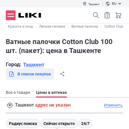
RU
Ташкент
г
Красота и уход
Личная гигиена
Ватные палочки
Cotton Club
Ватные палочки Cotton Club 100
шт. (пакет): цена в Ташкенте
Город:
Ташкент
В список покупок
Все о товаре
Цены в аптеках
Ташкент
адрес не указан
Изменить
Радиус поиска
Сейчас открыто
24/7