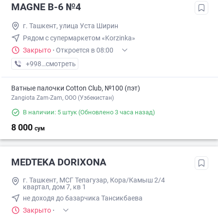
MAGNE B-6 №4
г. Ташкент, улица Уста Ширин
Рядом с супермаркетом «Korzinka»
Закрыто
·
Откроется в 08:00
+998 (71) XXX-XX-XX
смотреть
Ватные палочки Cotton Club, №100 (пэт)
Zangiota Zam-Zam, OOO (Узбекистан)
В наличии: 5 штук
(Обновлено 3 часа назад)
8 000
сум
MEDTEKA DORIXONA
г. Ташкент, МСГ Тепагузар, Кора/Камыш 2/4
квартал, дом 7, кв 1
не доходя до базарчика Тансикбаева
Закрыто
·