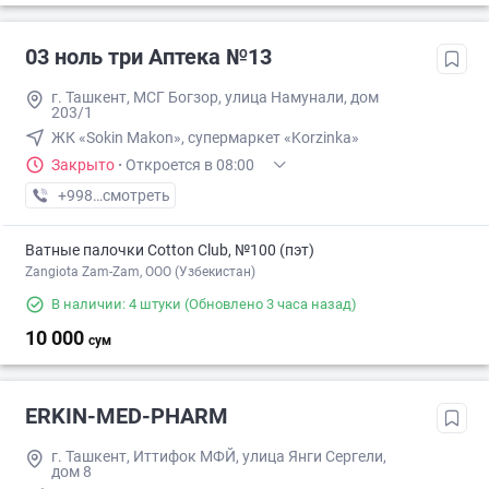
03 ноль три Аптека №13
г. Ташкент, МСГ Богзор, улица Намунали, дом
203/1
ЖК «Sokin Makon», супермаркет «Korzinka»
Закрыто
·
Откроется в 08:00
+998 (77) XXX-XX-XX
смотреть
Ватные палочки Cotton Club, №100 (пэт)
Zangiota Zam-Zam, OOO (Узбекистан)
В наличии: 4 штуки
(Обновлено 3 часа назад)
10 000
сум
ERKIN-MED-PHARM
г. Ташкент, Иттифок МФЙ, улица Янги Сергели,
дом 8