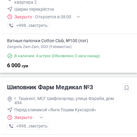
квартира 2
Ширин перекрёсток
Закрыто
·
Откроется в 08:00
+998 (87) XXX-XX-XX
смотреть
Ватные палочки Cotton Club, №100 (пэт)
Zangiota Zam-Zam, OOO (Узбекистан)
В наличии: 4 штуки
(Обновлено 3 часа назад)
6 000
сум
Шиповник Фарм Медикал №3
г. Ташкент, МСГ Шифокорлар, улица Фараби, дом
494
Перед клиникой «Янги Тошми Куксарой»
Закрыто
·
+998 (55) XXX-XX-XX
смотреть