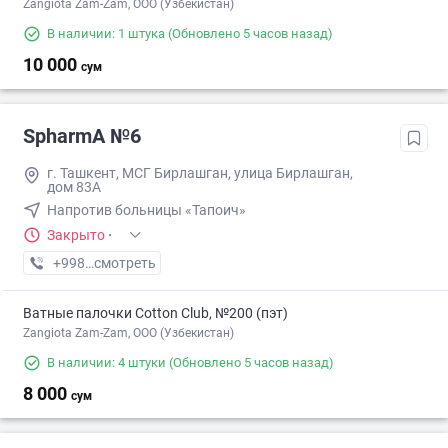
Zangiota Zam-Zam, OOO (Узбекистан)
В наличии: 1 штука
(Обновлено 5 часов назад)
10 000
сум
SpharmA №6
г. Ташкент, МСГ Бирлашган, улица Бирлашган,
дом 83А
Напротив больницы «Тапоич»
Закрыто
·
+998 (94) XXX-XX-XX
смотреть
Ватные палочки Cotton Club, №200 (пэт)
Zangiota Zam-Zam, OOO (Узбекистан)
В наличии: 4 штуки
(Обновлено 5 часов назад)
8 000
сум