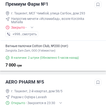
Премиум Фарм №1
г. Ташкент, МСГ Чимбой, улица Сагбон, дом 293
Напротив мечети «Исламабад», возле Korzinka
Mahalla
Закрыто
·
+998 (95) XXX-XX-XX
смотреть
Ватные палочки Cotton Club, №200 (пэт)
Zangiota Zam-Zam, OOO (Узбекистан)
В наличии: 2 штуки
(Обновлено 5 часов назад)
7 000
сум
AERO PHARM №5
г. Ташкент, 2-й квартал, дом 58/5
Рядом с Oqtepa Lavash
Открыто
·
Закроется в 23:30