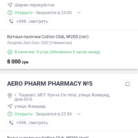
Ширин перекрёсток
Открыто
·
Закроется в 23:00
+998 (87) XXX-XX-XX
смотреть
Ватные палочки Cotton Club, №200 (пэт)
Zangiota Zam-Zam, OOO (Узбекистан)
В наличии: 5 штук
(Обновлено 5 часов назад)
8 000
сум
AERO PHARM PHARMACY №5
г. Ташкент, МСГ Кукча Ок-тепа, улица Жамшид,
дом 45-Б
улица Жамшид
Открыто
·
Закроется в 23:59
+998 (70) XXX-XX-XX
смотреть