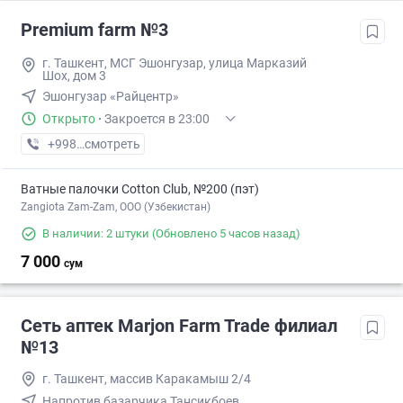
Premium farm №3
г. Ташкент, МСГ Эшонгузар, улица Марказий
Шох, дом 3
Эшонгузар «Райцентр»
Открыто
·
Закроется в 23:00
+998 (95) XXX-XX-XX
смотреть
Ватные палочки Cotton Club, №200 (пэт)
Zangiota Zam-Zam, OOO (Узбекистан)
В наличии: 2 штуки
(Обновлено 5 часов назад)
7 000
сум
Сеть аптек Marjon Farm Trade филиал
№13
г. Ташкент, массив Каракамыш 2/4
Напротив базарчика Тансикбоев