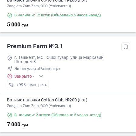
Ватные палочки Cotton Club, №200 (пэт)
Zangiota Zam-Zam, OOO (Узбекистан)
В наличии: 12 штук
(Обновлено 5 часов назад)
5 000
сум
Premium Farm №3.1
г. Ташкент, МСГ Эшонгузар, улица Марказий
Шох, дом 3
Эшонгузар «Райцентр»
Закрыто
·
+998 (95) XXX-XX-XX
смотреть
Ватные палочки Cotton Club, №200 (пэт)
Zangiota Zam-Zam, OOO (Узбекистан)
В наличии: 2 штуки
(Обновлено 5 часов назад)
7 000
сум