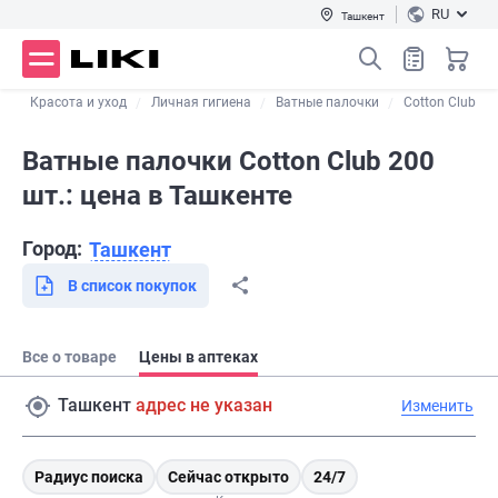
RU
Ташкент
г
Красота и уход
Личная гигиена
Ватные палочки
Cotton Club
Ватные палочки Cotton Club 200
шт.: цена в Ташкенте
Город:
Ташкент
В список покупок
Все о товаре
Цены в аптеках
Ташкент
адрес не указан
Изменить
Радиус поиска
Сейчас открыто
24/7