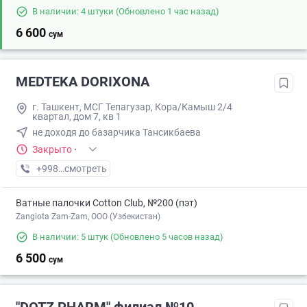
В наличии: 4 штуки
(Обновлено 1 час назад)
6 600
сум
MEDTEKA DORIXONA
г. Ташкент, МСГ Тепагузар, Кора/Камыш 2/4
квартал, дом 7, кв 1
не доходя до базарчика Тансикбаева
Закрыто
·
+998 (77) XXX-XX-XX
смотреть
Ватные палочки Cotton Club, №200 (пэт)
Zangiota Zam-Zam, OOO (Узбекистан)
В наличии: 5 штук
(Обновлено 5 часов назад)
6 500
сум