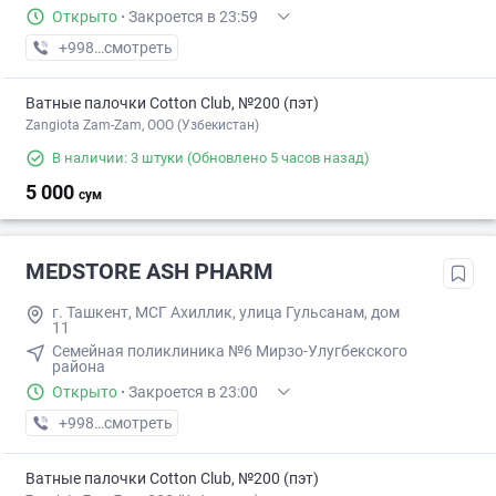
Открыто
·
Закроется в 23:59
+998 (77) XXX-XX-XX
смотреть
Ватные палочки Cotton Club, №200 (пэт)
Zangiota Zam-Zam, OOO (Узбекистан)
В наличии: 3 штуки
(Обновлено 5 часов назад)
5 000
сум
MEDSTORE ASH PHARM
г. Ташкент, МСГ Ахиллик, улица Гульсанам, дом
11
Семейная поликлиника №6 Мирзо-Улугбекского
района
Открыто
·
Закроется в 23:00
+998 (95) XXX-XX-XX
смотреть
Ватные палочки Cotton Club, №200 (пэт)