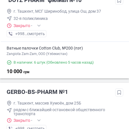
"DOTZ PHARM" филиал №10
г. Ташкент, МСГ Ширинобод, улица Ош, дом 37
32-я поликлиника
Закрыто
·
+998 (77) XXX-XX-XX
смотреть
Ватные палочки Cotton Club, №200 (пэт)
Zangiota Zam-Zam, OOO (Узбекистан)
В наличии: 6 штук
(Обновлено 5 часов назад)
10 000
сум
GERBO-BS-PHARM №1
г. Ташкент, массив Хумоён, дом 25Б
рядом с ближайшей остановкой общественного
транспорта
Закрыто
·
+998 (94) XXX-XX-XX
смотреть