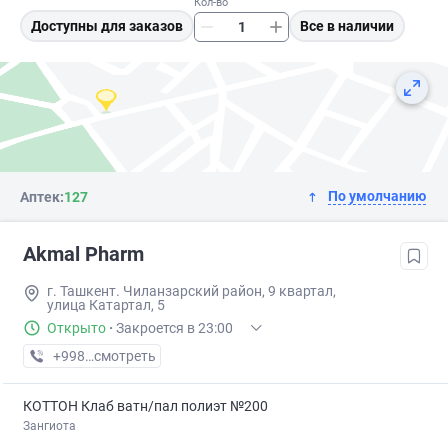
Кол-во
Доступны для заказов
Все в наличии
По умолчанию
Аптек:
127
Akmal Pharm
г. Ташкент. Чиланзарский район, 9 квартал,
улица Катартал, 5
Открыто
·
Закроется в 23:00
+998 (99) XXX-XX-XX
смотреть
КОТТОН Клаб ватн/пал полиэт №200
Зангиота