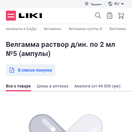
RU
Ташкент
ны, минералы и БАДы
Витамины
Витамины группы В
Велгамма
Велгамма раствор д/ин. по 2 мл
№5 (ампулы)
В список покупок
Все о товаре
Цены в аптеках
Аналоги (от 44 500 сум)