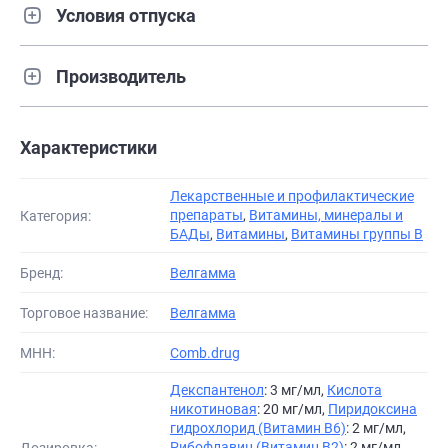
Условия отпуска
Производитель
Характеристики
Лекарственные и профилактические
препараты
,
Витамины, минералы и
Категория:
БАДы
,
Витамины
,
Витамины группы В
Бренд:
Велгамма
Торговое название:
Велгамма
МНН:
Comb.drug
Декспантенол
: 3 мг/мл,
Кислота
никотиновая
: 20 мг/мл,
Пиридоксина
гидрохлорид (Витамин B6)
: 2 мг/мл,
Рибофлавин (Витамин B2)
: 2 мг/мл,
Дозировка: