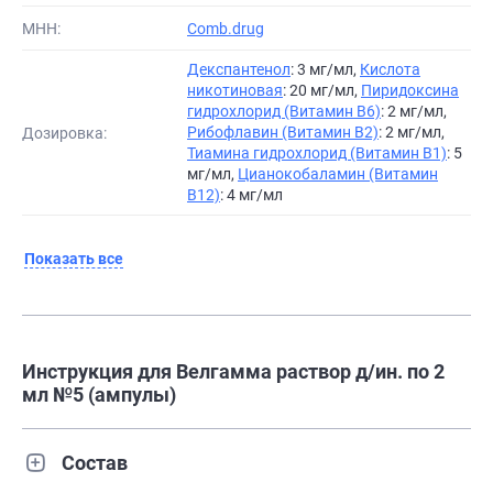
МНН:
Comb.drug
Декспантенол
: 3 мг/мл,
Кислота
никотиновая
: 20 мг/мл,
Пиридоксина
гидрохлорид (Витамин B6)
: 2 мг/мл,
Рибофлавин (Витамин B2)
: 2 мг/мл,
Дозировка:
Тиамина гидрохлорид (Витамин B1)
: 5
мг/мл,
Цианокобаламин (Витамин
B12)
: 4 мг/мл
Показать все
Инструкция для Велгамма раствор д/ин. по 2
мл №5 (ампулы)
Состав