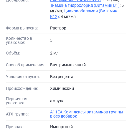
Тиамина гидрохлорид (Витамин B1)
: 5
мг/мл,
Цианокобаламин (Витамин
B12)
: 4 мг/мл
Форма выпуска:
Раствор
Количество в
5
упаковке:
Объём:
2 мл
Способ применения:
Внутримышечный
Условия отпуска:
Без рецепта
Происхождение:
Химический
Первичная
ампула
упаковка:
A11EA Комплексы витаминов группы
АТХ-группа:
в без добавок
Признак:
Импортный