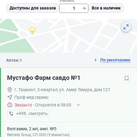
Упаковка
Доступны для заказов
Все в наличии
По умолчанию
Аптек:
1
Мустафо Фарм савдо №1
г. Ташкент, 2-квартал, ул. Амир Темура, дом 127
Проф мед сервис
Закрыто
·
Откроется в 08:00
+998 (71) XXX-XX-XX
смотреть
Велгамма, 2 мл, амп. №5
Remedy Group, СП ООО (Узбекистан)