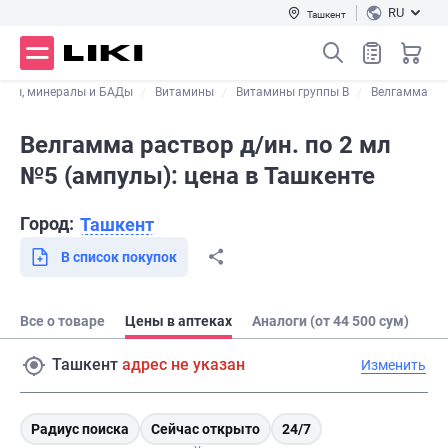
RU
Ташкент
ины, минералы и БАДы
Витамины
Витамины группы В
Велгамма
Велгамма раствор д/ин. по 2 мл
№5 (ампулы): цена в Ташкенте
Город:
Ташкент
В список покупок
Все о товаре
Цены в аптеках
Аналоги (от 44 500 сум)
Ташкент
адрес не указан
Изменить
Радиус поиска
Сейчас открыто
24/7