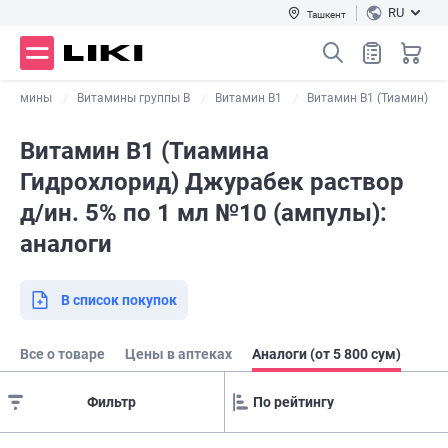
RU
Ташкент
Витамины
Витамины группы В
Витамин B1
Витамин B1 (Тиамин)
Витамин В1 (Тиамина
Гидрохлорид) Джурабек раствор
д/ин. 5% по 1 мл №10 (ампулы):
аналоги
В список покупок
Все о товаре
Цены в аптеках
Аналоги (от 5 800 сум)
Фильтр