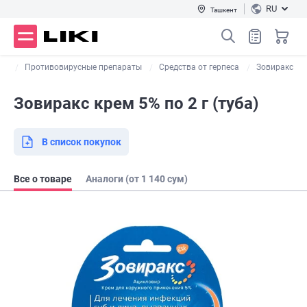
RU
Ташкент
ва
Противовирусные препараты
Средства от герпеса
Зовиракс
Зовиракс крем 5% по 2 г (туба)
В список покупок
Все о товаре
Аналоги (от 1 140 сум)