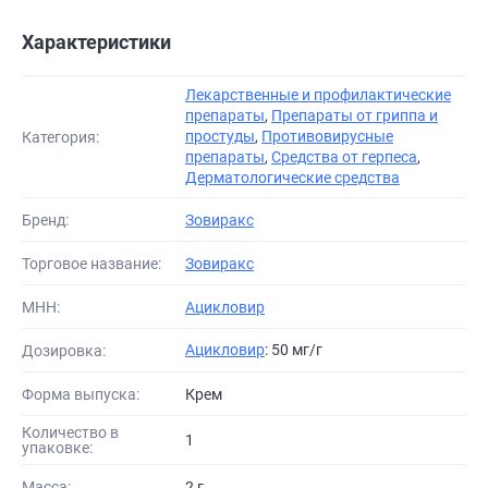
Характеристики
Лекарственные и профилактические
препараты
,
Препараты от гриппа и
простуды
,
Противовирусные
Категория:
препараты
,
Средства от герпеса
,
Дерматологические средства
Бренд:
Зовиракс
Торговое название:
Зовиракс
МНН:
Ацикловир
Ацикловир
: 50 мг/г
Дозировка:
Форма выпуска:
Крем
Количество в
1
упаковке:
Масса:
2 г