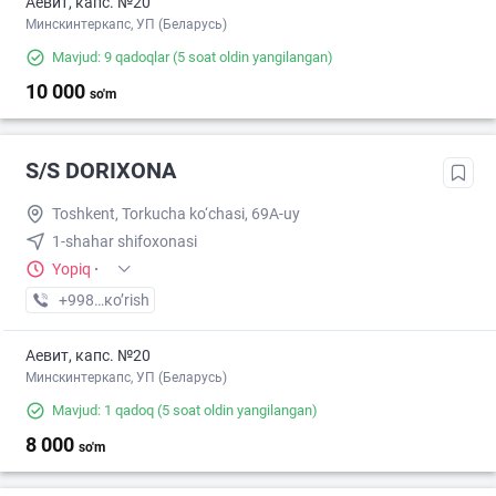
Аевит, капс. №20
Минскинтеркапс, УП (Беларусь)
Mavjud: 9 qadoqlar
(5 soat oldin yangilangan)
10 000
so'm
S/S DORIXONA
Toshkent, Torkucha ko‘chasi, 69A-uy
1-shahar shifoxonasi
Yopiq
·
+998 (92) XXX-XX-XX
кo’rish
Аевит, капс. №20
Минскинтеркапс, УП (Беларусь)
Mavjud: 1 qadoq
(5 soat oldin yangilangan)
8 000
so'm