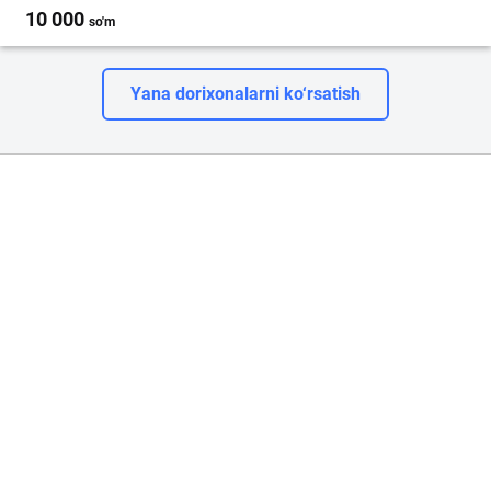
10 000
so'm
Yana dorixonalarni ko‘rsatish