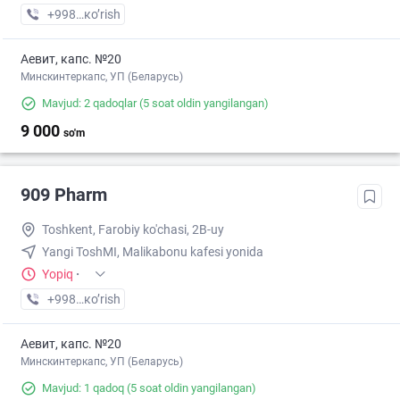
+998 (33) XXX-XX-XX
кo’rish
Аевит, капс. №20
Минскинтеркапс, УП (Беларусь)
Mavjud: 2 qadoqlar
(5 soat oldin yangilangan)
9 000
so'm
909 Pharm
Toshkent, Farobiy ko'chasi, 2B-uy
Yangi ToshMI, Malikabonu kafesi yonida
Yopiq
·
+998 (95) XXX-XX-XX
кo’rish
Аевит, капс. №20
Минскинтеркапс, УП (Беларусь)
Mavjud: 1 qadoq
(5 soat oldin yangilangan)