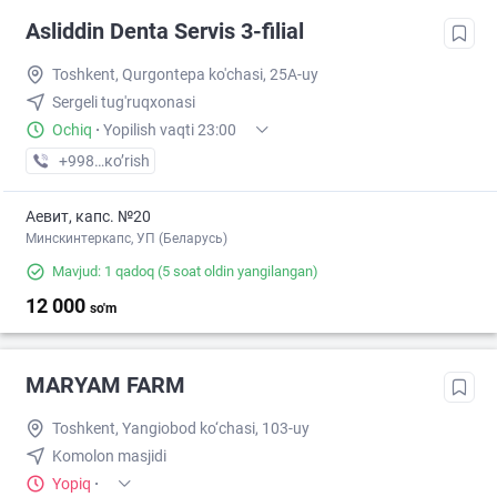
Asliddin Denta Servis 3-filial
Toshkent, Qurgontepa ko'chasi, 25A-uy
Sergeli tug'ruqxonasi
Ochiq
·
Yopilish vaqti 23:00
+998 (94) XXX-XX-XX
кo’rish
Аевит, капс. №20
Минскинтеркапс, УП (Беларусь)
Mavjud: 1 qadoq
(5 soat oldin yangilangan)
12 000
so'm
MARYAM FARM
Toshkent, Yangiobod ko‘chasi, 103-uy
Komolon masjidi
Yopiq
·