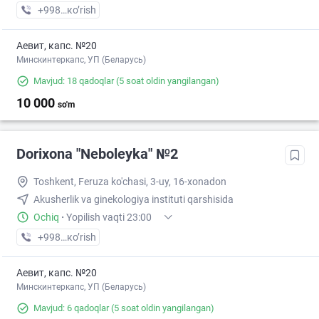
+998 (71) XXX-XX-XX
кo’rish
Аевит, капс. №20
Минскинтеркапс, УП (Беларусь)
Mavjud: 18 qadoqlar
(5 soat oldin yangilangan)
10 000
so'm
Dorixona "Neboleyka" №2
Toshkent, Feruza ko'chasi, 3-uy, 16-xonadon
Akusherlik va ginekologiya instituti qarshisida
Ochiq
·
Yopilish vaqti 23:00
+998 (71) XXX-XX-XX
кo’rish
Аевит, капс. №20
Минскинтеркапс, УП (Беларусь)
Mavjud: 6 qadoqlar
(5 soat oldin yangilangan)