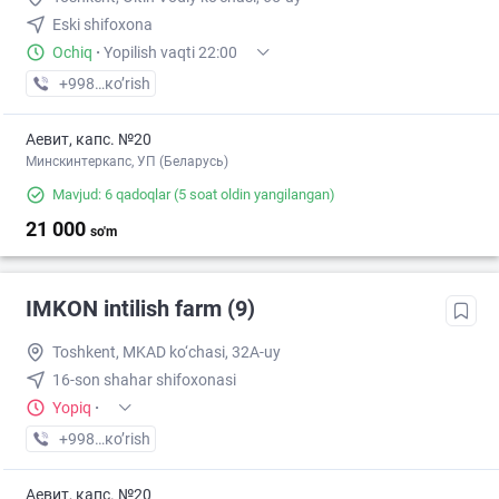
Eski shifoxona
Ochiq
·
Yopilish vaqti 22:00
+998 (99) XXX-XX-XX
кo’rish
Аевит, капс. №20
Минскинтеркапс, УП (Беларусь)
Mavjud: 6 qadoqlar
(5 soat oldin yangilangan)
21 000
so'm
IMKON intilish farm (9)
Toshkent, MKAD ko‘chasi, 32A-uy
16-son shahar shifoxonasi
Yopiq
·
+998 (93) XXX-XX-XX
кo’rish
Аевит, капс. №20