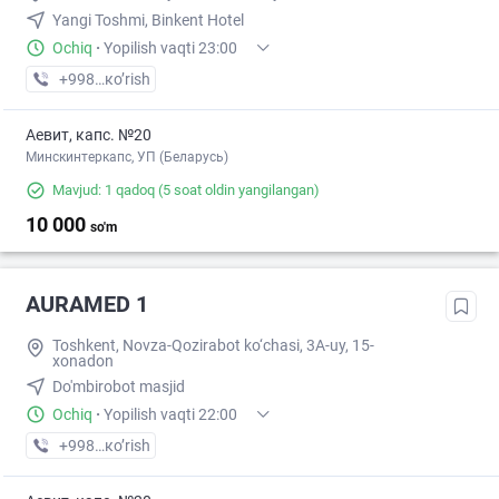
Yangi Toshmi, Binkent Hotel
Ochiq
·
Yopilish vaqti 23:00
+998 (93) XXX-XX-XX
кo’rish
Аевит, капс. №20
Минскинтеркапс, УП (Беларусь)
Mavjud: 1 qadoq
(5 soat oldin yangilangan)
10 000
so'm
AURAMED 1
Toshkent, Novza-Qozirabot ko‘chasi, 3A-uy, 15-
xonadon
Do'mbirobot masjid
Ochiq
·
Yopilish vaqti 22:00
+998 (90) XXX-XX-XX
кo’rish