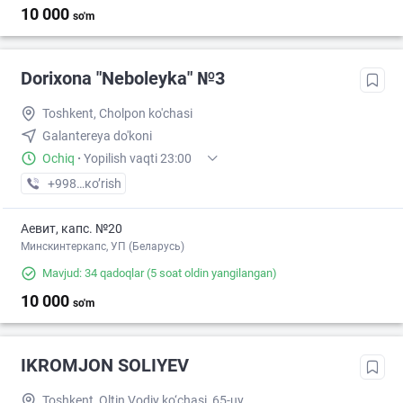
10 000
so'm
Dorixona "Neboleyka" №3
Toshkent, Cholpon ko'chasi
Galantereya do'koni
Ochiq
·
Yopilish vaqti 23:00
+998 (71) XXX-XX-XX
кo’rish
Аевит, капс. №20
Минскинтеркапс, УП (Беларусь)
Mavjud: 34 qadoqlar
(5 soat oldin yangilangan)
10 000
so'm
IKROMJON SOLIYEV
Toshkent, Oltin Vodiy ko‘chasi, 65-uy