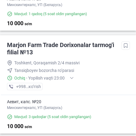
Минскинтеркапс, УП (Беларусь)
Mavjud: 1 qadoq
(5 soat oldin yangilangan)
10 000
so'm
Marjon Farm Trade Dorixonalar tarmog'i
filial №13
Toshkent, Qoraqamish 2/4 massivi
Tansiqboyev bozorcha ro‘parasi
Ochiq
·
Yopilish vaqti 23:00
+998 (77) XXX-XX-XX
кo’rish
Аевит, капс. №20
Минскинтеркапс, УП (Беларусь)
Mavjud: 3 qadoqlar
(5 soat oldin yangilangan)
10 000
so'm