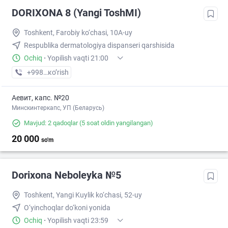
DORIXONA 8 (Yangi ToshMI)
Toshkent, Farobiy ko‘chasi, 10A-uy
Respublika dermatologiya dispanseri qarshisida
Ochiq
·
Yopilish vaqti 21:00
+998 (97) XXX-XX-XX
кo’rish
Аевит, капс. №20
Минскинтеркапс, УП (Беларусь)
Mavjud: 2 qadoqlar
(5 soat oldin yangilangan)
20 000
so'm
Dorixona Neboleyka №5
Toshkent, Yangi Kuylik ko‘chasi, 52-uy
O‘yinchoqlar do‘koni yonida
Ochiq
·
Yopilish vaqti 23:59