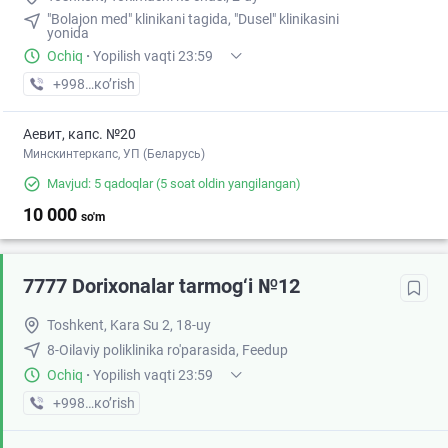
"Bolajon med" klinikani tagida, "Dusel" klinikasini
yonida
Ochiq
·
Yopilish vaqti 23:59
+998 (95) XXX-XX-XX
кo’rish
Аевит, капс. №20
Минскинтеркапс, УП (Беларусь)
Mavjud: 5 qadoqlar
(5 soat oldin yangilangan)
10 000
so'm
7777 Dorixonalar tarmog‘i №12
Toshkent, Kara Su 2, 18-uy
8-Oilaviy poliklinika ro'parasida, Feedup
Ochiq
·
Yopilish vaqti 23:59
+998 (77) XXX-XX-XX
кo’rish