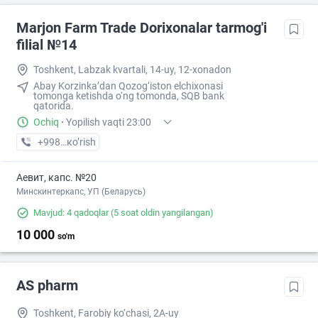
Marjon Farm Trade Dorixonalar tarmog'i
filial №14
Toshkent, Labzak kvartali, 14-uy, 12-xonadon
Abay Korzinka’dan Qozog‘iston elchixonasi
tomonga ketishda o‘ng tomonda, SQB bank
qatorida.
Ochiq
·
Yopilish vaqti 23:00
+998 (77) XXX-XX-XX
кo’rish
Аевит, капс. №20
Минскинтеркапс, УП (Беларусь)
Mavjud: 4 qadoqlar
(5 soat oldin yangilangan)
10 000
so'm
AS pharm
Toshkent, Farobiy ko‘chasi, 2A-uy