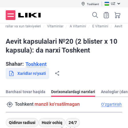
UZ
Toshkent
inerallar va xun takviyeleri
Vitaminlar
A Vitamini
E Vitamini
Aevit
Aevit kapsulalari №20 (2 blister х 10
kapsula): da narxi Toshkent
Shahar:
Toshkent
Xaridlar ro‘yxati
Barchasi tovar haqida
Dorixonalardagi narxlari
Analoglar (dan
Toshkent
manzil ko‘rsatilmagan
O‘zgartirish
Qidiruv radiusi
Hozir ochiq
24/7