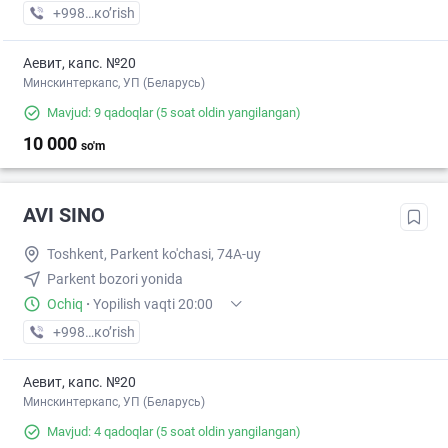
+998 (55) XXX-XX-XX
кo’rish
Аевит, капс. №20
Минскинтеркапс, УП (Беларусь)
Mavjud: 9 qadoqlar
(5 soat oldin yangilangan)
10 000
so'm
AVI SINO
Toshkent, Parkent ko'chasi, 74A-uy
Parkent bozori yonida
Ochiq
·
Yopilish vaqti 20:00
+998 (71) XXX-XX-XX
кo’rish
Аевит, капс. №20
Минскинтеркапс, УП (Беларусь)
Mavjud: 4 qadoqlar
(5 soat oldin yangilangan)