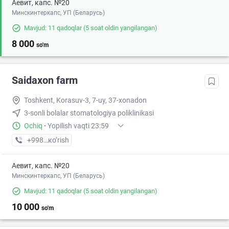
Аевит, капс. №20
Минскинтеркапс, УП (Беларусь)
Mavjud: 11 qadoqlar
(5 soat oldin yangilangan)
8 000
so'm
Saidaxon farm
Toshkent, Korasuv-3, 7-uy, 37-xonadon
3-sonli bolalar stomatologiya poliklinikasi
Ochiq
·
Yopilish vaqti 23:59
+998 (77) XXX-XX-XX
кo’rish
Аевит, капс. №20
Минскинтеркапс, УП (Беларусь)
Mavjud: 11 qadoqlar
(5 soat oldin yangilangan)
10 000
so'm