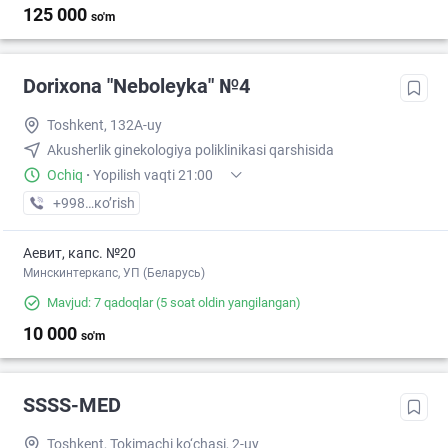
125 000
so'm
Dorixona "Neboleyka" №4
Toshkent, 132A-uy
Akusherlik ginekologiya poliklinikasi qarshisida
Ochiq
·
Yopilish vaqti 21:00
+998 (71) XXX-XX-XX
кo’rish
Аевит, капс. №20
Минскинтеркапс, УП (Беларусь)
Mavjud: 7 qadoqlar
(5 soat oldin yangilangan)
10 000
so'm
SSSS-MED
Toshkent, Tokimachi ko‘chasi, 2-uy