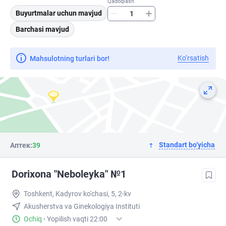
Qadoqlash
Buyurtmalar uchun mavjud
Barchasi mavjud
Ko‘rsatish
Mahsulotning turlari bor!
Standart bo‘yicha
Аптек:
39
Dorixona "Neboleyka" №1
Toshkent, Kadyrov ko'chasi, 5, 2-kv
Akusherstva va Ginekologiya Instituti
Ochiq
·
Yopilish vaqti 22:00