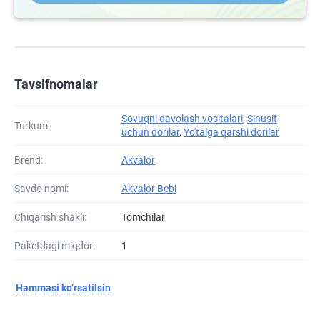
Tavsifnomalar
Sovuqni davolash vositalari
,
Sinusit
Turkum:
uchun dorilar
,
Yo'talga qarshi dorilar
Brend:
Akvalor
Savdo nomi:
Akvalor Bebi
Chiqarish shakli:
Tomchilar
Paketdagi miqdor:
1
Hammasi ko‘rsatilsin