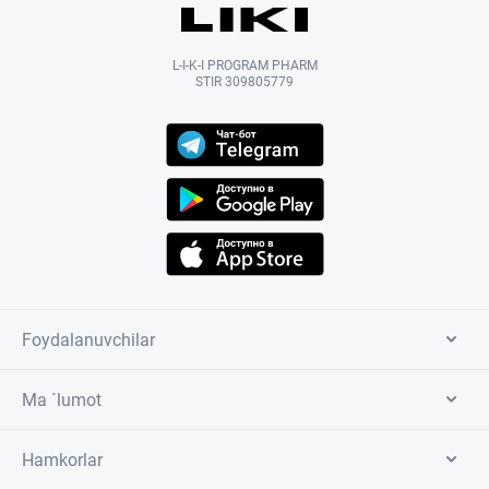
L-I-K-I PROGRAM PHARM
STIR 309805779
Foydalanuvchilar
Ma `lumot
Hamkorlar