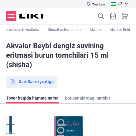
UZ
Toshkent
uqni davolash vositalari
Sinusit uchun dorilar
Akvalor
Akvalor Bebi
Akvalor Beybi dengiz suvining
eritmasi burun tomchilari 15 ml
(shisha)
Xaridlar ro‘yxatiga
Tovar haqida hamma narsa
Dorixonalardagi narxlar