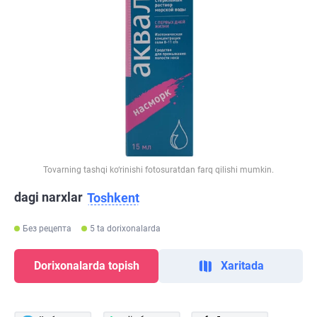
Tovarning tashqi ko‘rinishi fotosuratdan farq qilishi mumkin.
dagi narxlar
Toshkent
Без рецепта
5 ta dorixonalarda
Dorixonalarda topish
Xaritada