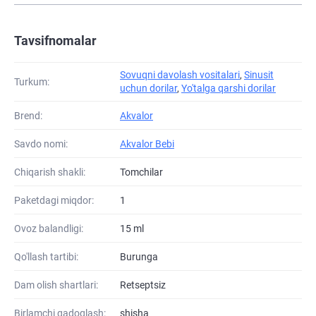
Tavsifnomalar
Sovuqni davolash vositalari
,
Sinusit
Turkum:
uchun dorilar
,
Yo'talga qarshi dorilar
Brend:
Akvalor
Savdo nomi:
Akvalor Bebi
Chiqarish shakli:
Tomchilar
Paketdagi miqdor:
1
Ovoz balandligi:
15 ml
Qo'llash tartibi:
Burunga
Dam olish shartlari:
Retseptsiz
Birlamchi qadoqlash:
shisha