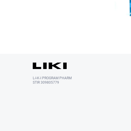
L-I-K-I PROGRAM PHARM
STIR 309805779