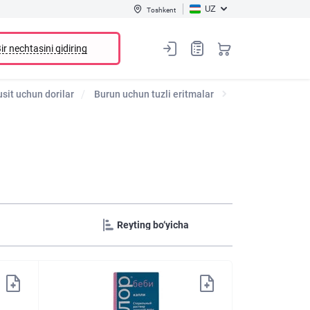
UZ
Toshkent
ir nechtasini qidiring
usit uchun dorilar
Burun uchun tuzli eritmalar