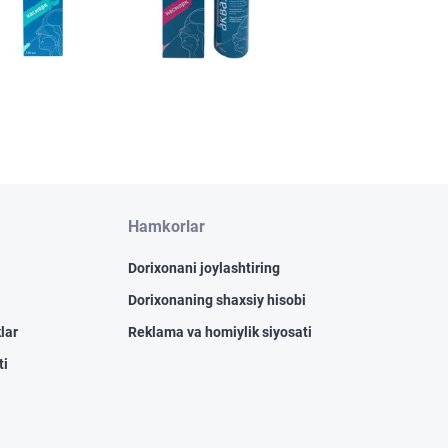
Hamkorlar
Dorixonani joylashtiring
Dorixonaning shaxsiy hisobi
lar
Reklama va homiylik siyosati
ti