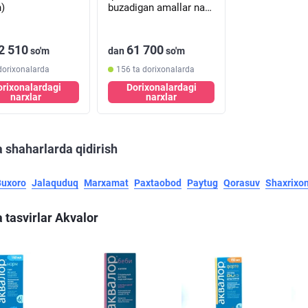
n)
buzadigan amallar naz.
har biri 150 ml (balon)
2 510
61 700
so'm
dan
so'm
dorixonalarda
156 ta dorixonalarda
orixonalardagi
Dorixonalardagi
narxlar
narxlar
 shaharlarda qidirish
Buxoro
Jalaquduq
Marxamat
Paxtaobod
Paytug
Qorasuv
Shaxrixo
 tasvirlar Akvalor