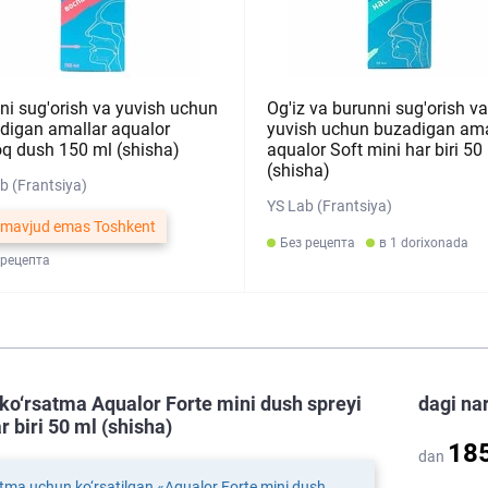
zni sug'orish va yuvish uchun
Og'iz va burunni sug'orish va
digan amallar aqualor
yuvish uchun buzadigan ama
q dush 150 ml (shisha)
aqualor Soft mini har biri 50
(shisha)
b (Frantsiya)
YS Lab (Frantsiya)
 mavjud emas Toshkent
Без рецепта
в 1 dorixonada
 рецепта
ko‘rsatma Aqualor Forte mini dush spreyi
dagi na
r biri 50 ml (shisha)
18
dan
tma uchun ko‘rsatilgan «Aqualor Forte mini dush