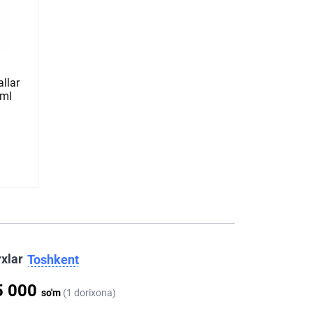
llar
 ml
rxlar
Toshkent
5 000
so'm
(1 dorixona)