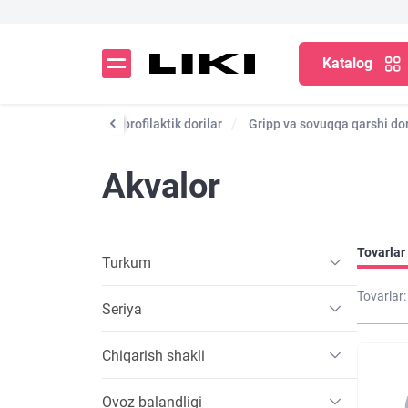
Katalog
Dori vositalari va profilaktik dorilar
Gripp va sovuqqa qarshi dor
Akvalor
Tovarlar 
Turkum
Tovarlar:
Seriya
Chiqarish shakli
Ovoz balandligi