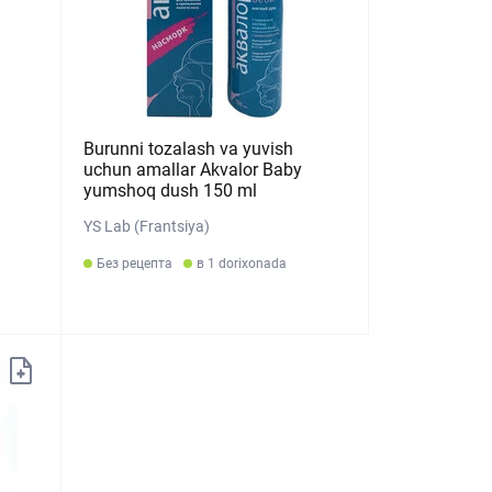
Burunni tozalash va yuvish
uchun amallar Akvalor Baby
yumshoq dush 150 ml
YS Lab (Frantsiya)
Без рецепта
в 1 dorixonada