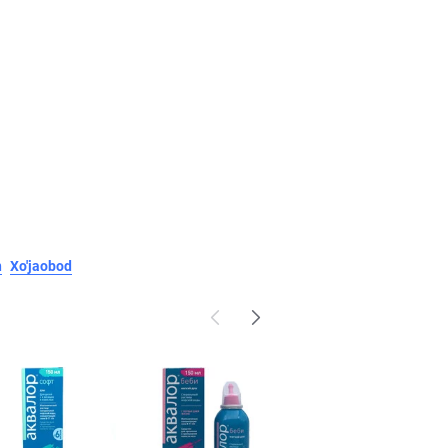
n
Xo'jaobod