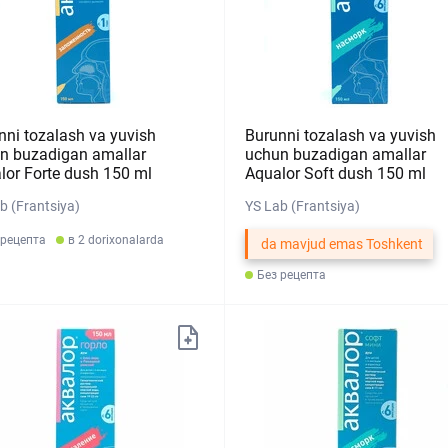
nni tozalash va yuvish
Burunni tozalash va yuvish
n buzadigan amallar
uchun buzadigan amallar
lor Forte dush 150 ml
Aqualor Soft dush 150 ml
b (Frantsiya)
YS Lab (Frantsiya)
 рецепта
в 2 dorixonalarda
da mavjud emas Toshkent
Без рецепта