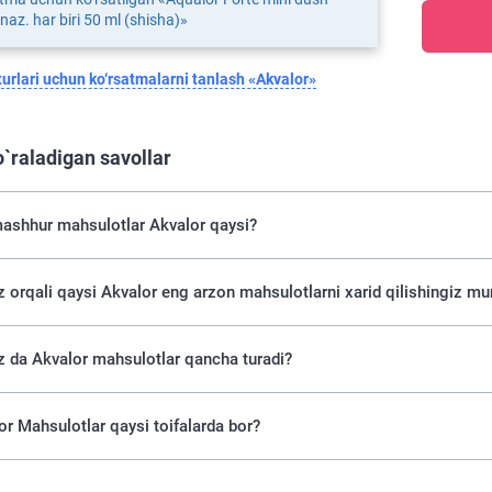
 naz. har biri 50 ml (shisha)»
urlari uchun ko‘rsatmalarni tanlash «Akvalor»
o`raladigan savollar
ashhur mahsulotlar Akvalor qaysi?
uz orqali qaysi Akvalor eng arzon mahsulotlarni xarid qilishingiz m
z da Akvalor mahsulotlar qancha turadi?
r Mahsulotlar qaysi toifalarda bor?