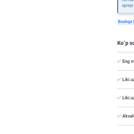
spreyi
Boshqa t
Ko`p s
✅ Eng m
✅️ Liki.
✅ Liki.u
✅ Akvalo