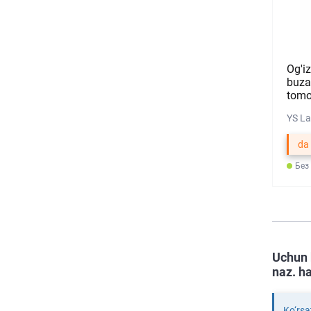
Og'i
buza
tomo
YS La
da
Без
Uchun 
naz. ha
Ko‘rsa