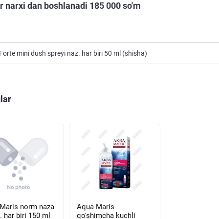
r narxi dan boshlanadi 185 000 so'm
Forte mini dush spreyi naz. har biri 50 ml (shisha)
lar
Maris norm naza
Aqua Maris
. har biri 150 ml
qo'shimcha kuchli