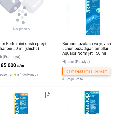
lor Forte mini dush spreyi
Burunni tozalash va yuvish
har biri 50 ml (shisha)
uchun buzadigan amallar
Aqualor Norm jet 150 ml
b (Frantsiya)
Nijfarm (Rossiya)
185 000
so'm
da mavjud emas Toshkent
 рецепта
в 1 dorixonada
Без рецепта