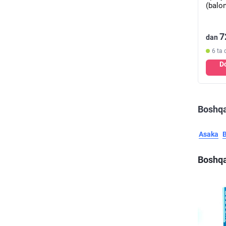
(balo
7
dan
6 ta 
D
Boshqa
Asaka
Boshqa