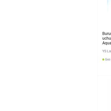
Buru
uchu
Aqua
YS La
Без