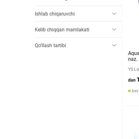
Ishlab chiqaruvchi
Kelib chiqqan mamlakati
Qo'llash tartibi
Aqua
naz. 
YS La
dan
Без