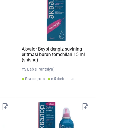
Akvalor Beybi dengiz suvining
eritmasi burun tomchilari 15 ml
(shisha)
YS Lab (Frantsiya)
Без рецепта
в 5 dorixonalarda