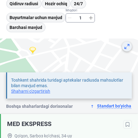
Qidiruv radiusi
Hozir ochiq
24/7
Miqdori
Buyurtmalar uchun mavjud
Barchasi mavjud
Toshkent shahrida turidagi aptekalar radiusda mahsulotlar
bilan mavjud emas.
Shaharni o'zgartirish
Standart bo‘yicha
Boshqa shaharlardagi dorixonalar
MED EKSPRESS
Qo'qon, Sarbоз ko‘chasi, 34-uy