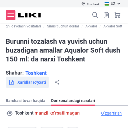
UZ
Toshkent
ovuqni davolash vositalari
Sinusit uchun dorilar
Akvalor
Akvalor Soft
Burunni tozalash va yuvish uchun
buzadigan amallar Aqualor Soft dush
150 ml: da narxi Toshkent
Shahar:
Toshkent
Xaridlar ro‘yxati
Barchasi tovar haqida
Dorixonalardagi narxlari
Toshkent
manzil ko‘rsatilmagan
O‘zgartirish