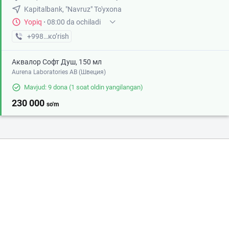
Kapitalbank, "Navruz" To'yxona
Yopiq
·
08:00 da ochiladi
+998 (91) XXX-XX-XX
кo’rish
Аквалор Софт Душ, 150 мл
Aurena Laboratories AB (Швеция)
Mavjud: 9 dona
(1 soat oldin yangilangan)
230 000
so'm