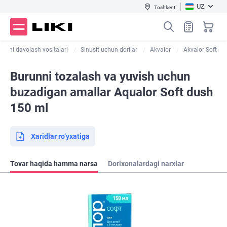
UZ
Toshkent
vuqni davolash vositalari
Sinusit uchun dorilar
Akvalor
Akvalor Soft
Burunni tozalash va yuvish uchun
buzadigan amallar Aqualor Soft dush
150 ml
Xaridlar ro‘yxatiga
Tovar haqida hamma narsa
Dorixonalardagi narxlar