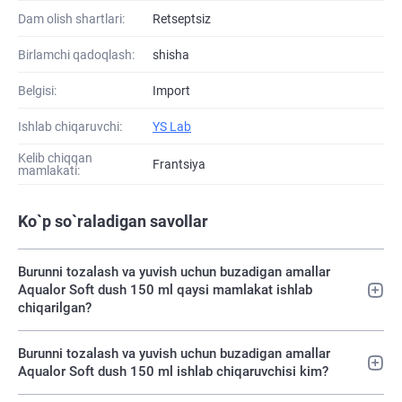
Dam olish shartlari:
Retseptsiz
Birlamchi qadoqlash:
shisha
Belgisi:
Import
Ishlab chiqaruvchi:
YS Lab
Kelib chiqqan
Frantsiya
mamlakati:
Ko`p so`raladigan savollar
Burunni tozalash va yuvish uchun buzadigan amallar
Aqualor Soft dush 150 ml qaysi mamlakat ishlab
chiqarilgan?
Burunni tozalash va yuvish uchun buzadigan amallar
Aqualor Soft dush 150 ml ishlab chiqaruvchisi kim?