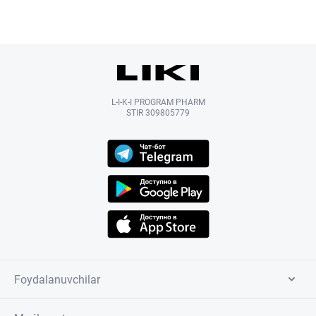
L-I-K-I PROGRAM PHARM
STIR 309805779
Foydalanuvchilar