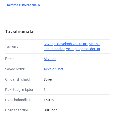
Hammasi ko‘rsatilsin
Tavsifnomalar
Sovuqni davolash vositalari
,
Sinusit
Turkum:
uchun dorilar
,
Yo'talga qarshi dorilar
Brend:
Akvalor
Savdo nomi:
Akvalor Soft
Chiqarish shakli:
Sprey
Paketdagi miqdor:
1
Ovoz balandligi:
150 ml
Qo'llash tartibi:
Burunga