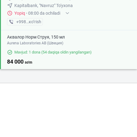
Kapitalbank, "Navruz" To'yxona
Yopiq
·
08:00 da ochiladi
+998 (91) XXX-XX-XX
кo’rish
Аквалор Норм Струя, 150 мл
Aurena Laboratories AB (Швеция)
Mavjud: 1 dona
(54 daqiqa oldin yangilangan)
84 000
so'm