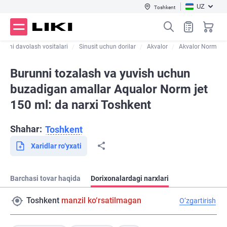
UZ
Toshkent
vuqni davolash vositalari
Sinusit uchun dorilar
Akvalor
Akvalor Norm
Burunni tozalash va yuvish uchun
buzadigan amallar Aqualor Norm jet
150 ml: da narxi Toshkent
Shahar:
Toshkent
Xaridlar ro‘yxati
Barchasi tovar haqida
Dorixonalardagi narxlari
Toshkent
manzil ko‘rsatilmagan
O‘zgartirish