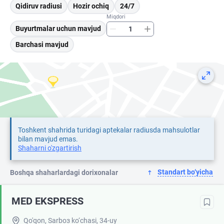
Qidiruv radiusi
Hozir ochiq
24/7
Miqdori
Buyurtmalar uchun mavjud
Barchasi mavjud
Toshkent shahrida turidagi aptekalar radiusda mahsulotlar
bilan mavjud emas.
Shaharni o'zgartirish
Standart bo‘yicha
Boshqa shaharlardagi dorixonalar
MED EKSPRESS
Qo'qon, Sarbоз ko‘chasi, 34-uy