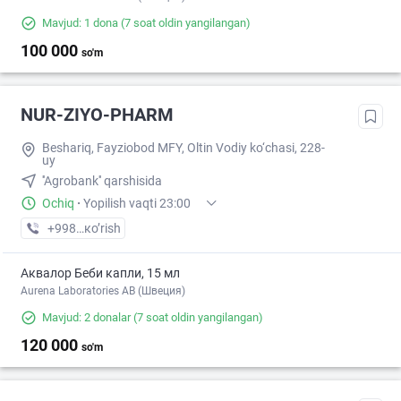
Mavjud: 1 dona
(7 soat oldin yangilangan)
100 000
so'm
NUR-ZIYO-PHARM
Beshariq, Fayziobod MFY, Oltin Vodiy ko‘chasi, 228-
uy
''Agrobank'' qarshisida
Ochiq
·
Yopilish vaqti 23:00
+998 (93) XXX-XX-XX
кo’rish
Аквалор Беби капли, 15 мл
Aurena Laboratories AB (Швеция)
Mavjud: 2 donalar
(7 soat oldin yangilangan)
120 000
so'm