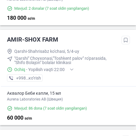
Mavjud: 2 donalar
(7 soat oldin yangilangan)
180 000
so'm
AMIR-SHOX FARM
Qarshi-Shahrisabz ko'chasi, 5/4-uy
"Qarshi" Choyxonasi,"Toshkent palov" ro'parasida,
"Shifo Bolajon" bolalar klinikasi
Ochiq
·
Yopilish vaqti 22:00
+998 (91) XXX-XX-XX
кo’rish
Аквалор Беби капли, 15 мл
Aurena Laboratories AB (Швеция)
Mavjud: 86 dona
(7 soat oldin yangilangan)
60 000
so'm