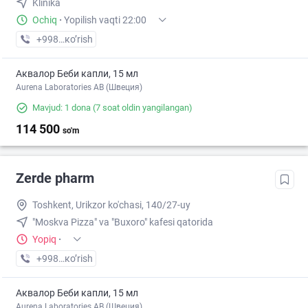
Klinika
Ochiq
·
Yopilish vaqti 22:00
+998 (91) XXX-XX-XX
кo’rish
Аквалор Беби капли, 15 мл
Aurena Laboratories AB (Швеция)
Mavjud: 1 dona
(7 soat oldin yangilangan)
114 500
so'm
Zerde pharm
Toshkent, Urikzor ko'chasi, 140/27-uy
"Moskva Pizza" va "Buxoro" kafesi qatorida
Yopiq
·
+998 (71) XXX-XX-XX
кo’rish
Аквалор Беби капли, 15 мл
Aurena Laboratories AB (Швеция)