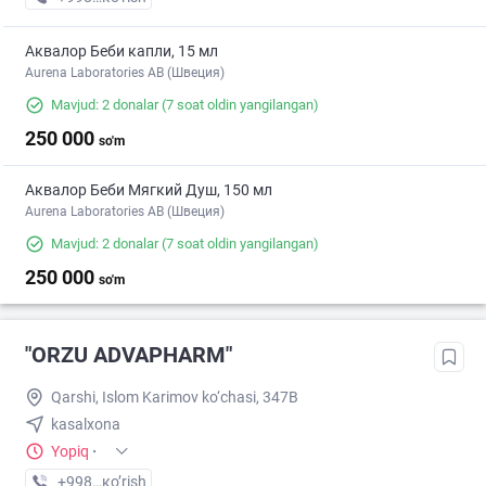
Аквалор Беби капли, 15 мл
Aurena Laboratories AB (Швеция)
Mavjud: 2 donalar
(7 soat oldin yangilangan)
250 000
so'm
Аквалор Беби Мягкий Душ, 150 мл
Aurena Laboratories AB (Швеция)
Mavjud: 2 donalar
(7 soat oldin yangilangan)
250 000
so'm
"ORZU ADVAPHARM"
Qarshi, Islom Karimov ko‘chasi, 347B
kasalxona
Yopiq
·
+998 (99) XXX-XX-XX
кo’rish