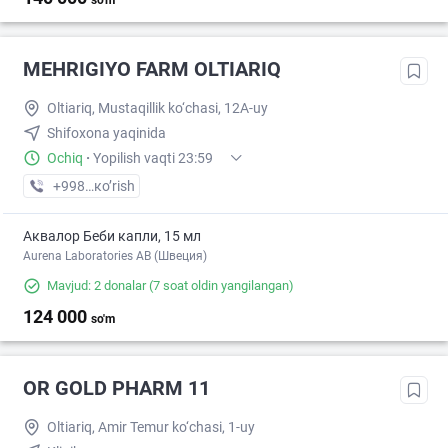
so'm
MEHRIGIYO FARM OLTIARIQ
Oltiariq, Mustaqillik ko‘chasi, 12A-uy
Shifoxona yaqinida
Ochiq
·
Yopilish vaqti 23:59
+998 (93) XXX-XX-XX
кo’rish
Аквалор Беби капли, 15 мл
Aurena Laboratories AB (Швеция)
Mavjud: 2 donalar
(7 soat oldin yangilangan)
124 000
so'm
OR GOLD PHARM 11
Oltiariq, Amir Temur ko‘chasi, 1-uy