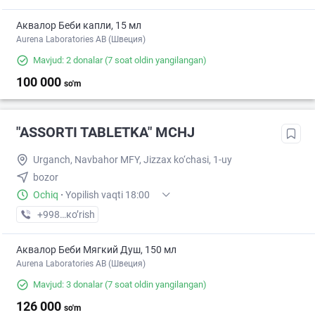
Аквалор Беби капли, 15 мл
Aurena Laboratories AB (Швеция)
Mavjud: 2 donalar
(7 soat oldin yangilangan)
100 000
so'm
"ASSORTI TABLETKA" MCHJ
Urganch, Navbahor MFY, Jizzax ko‘chasi, 1-uy
bozor
Ochiq
·
Yopilish vaqti 18:00
+998 (99) XXX-XX-XX
кo’rish
Аквалор Беби Мягкий Душ, 150 мл
Aurena Laboratories AB (Швеция)
Mavjud: 3 donalar
(7 soat oldin yangilangan)
126 000
so'm