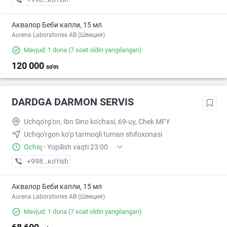
Аквалор Беби капли, 15 мл
Aurena Laboratories AB (Швеция)
Mavjud: 1 dona
(7 soat oldin yangilangan)
120 000
so'm
DARDGA DARMON SERVIS
Uchqo'rg'on, Ibn Sino ko'chasi, 69-uy, Chek MFY
Uchqo‘rgon ko‘p tarmoqli tuman shifoxonasi
Ochiq
·
Yopilish vaqti 23:00
+998 (97) XXX-XX-XX
кo’rish
Аквалор Беби капли, 15 мл
Aurena Laboratories AB (Швеция)
Mavjud: 1 dona
(7 soat oldin yangilangan)