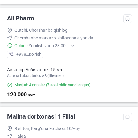
Ali Pharm
Qutchi, Chorshanba qishlog‘i
Chorshanbe markaziy shifoxonasi yonida
Ochiq
·
Yopilish vaqti 23:00
+998 (87) XXX-XX-XX
кo’rish
Аквалор Беби капли, 15 мл
Aurena Laboratories AB (Швеция)
Mavjud: 4 donalar
(7 soat oldin yangilangan)
120 000
so'm
Malina dorixonasi 1 Filial
Rishton, Farg‘ona ko‘chasi, 10A-uy
Halqa