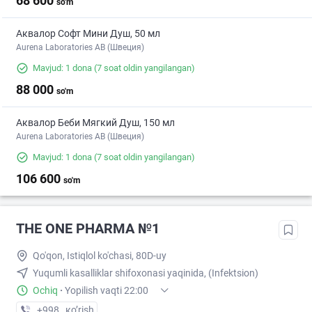
68 600
so'm
Аквалор Софт Мини Душ, 50 мл
Aurena Laboratories AB (Швеция)
Mavjud: 1 dona
(7 soat oldin yangilangan)
88 000
so'm
Аквалор Беби Мягкий Душ, 150 мл
Aurena Laboratories AB (Швеция)
Mavjud: 1 dona
(7 soat oldin yangilangan)
106 600
so'm
THE ONE PHARMA №1
Qo'qon, Istiqlol ko'chasi, 80D-uy
Yuqumli kasalliklar shifoxonasi yaqinida, (Infektsion)
Ochiq
·
Yopilish vaqti 22:00
+998 (98) XXX-XX-XX
кo’rish