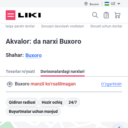
UZ
Buxoro
Yo'talga qarshi dorilar
Sovuqni davolash vositalari
Sinusit uchun dorilar
Akvalor: da narxi Buxoro
Shahar:
Buxoro
Tovarlar ro‘yxati
Dorixonalardagi narxlari
Buxoro
manzil ko‘rsatilmagan
O‘zgartirish
Qidiruv radiusi
Hozir ochiq
24/7
Buyurtmalar uchun mavjud