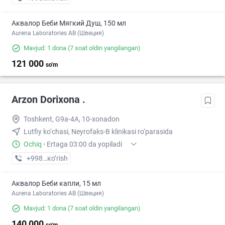
Аквалор Беби Мягкий Душ, 150 мл
Aurena Laboratories AB (Швеция)
Mavjud: 1 dona
(7 soat oldin yangilangan)
121 000
so'm
Arzon Dorixona .
Toshkent, G9a-4A, 10-xonadon
Lutfiy ko‘chasi, Neyrofaks-B klinikasi ro‘parasida
Ochiq
·
Ertaga 03:00 da yopiladi
+998 (77) XXX-XX-XX
кo’rish
Аквалор Беби капли, 15 мл
Aurena Laboratories AB (Швеция)
Mavjud: 1 dona
(7 soat oldin yangilangan)
140 000