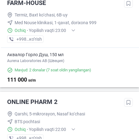
FARM-HOUSE
Termiz, Baxt ko‘chasi, 6B-uy
Med Nouse klinikasi, 1-qavat, dorixona 999
Ochiq
·
Yopilish vaqti 23:00
+998 (98) XXX-XX-XX
кo’rish
Аквалор Горло Душ, 150 мл
Aurena Laboratories AB (Швеция)
Mavjud: 2 donalar
(7 soat oldin yangilangan)
111 000
so'm
ONLINE PHARM 2
Qarshi, 5-mikrorayon, Nasaf ko‘chasi
BTS pochtasi
Ochiq
·
Yopilish vaqti 22:00
+998 (97) XXX-XX-XX
кo’rish