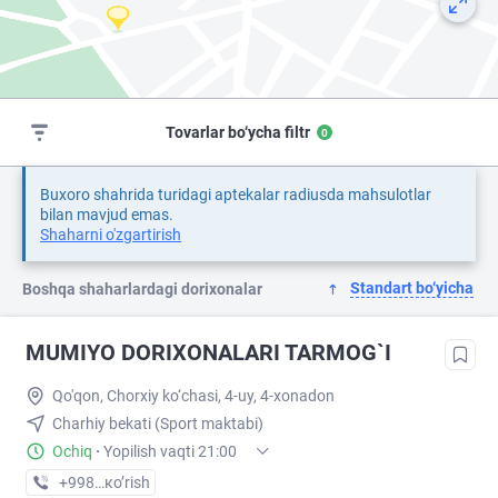
Tovarlar bo‘ycha filtr
0
Buxoro shahrida turidagi aptekalar radiusda mahsulotlar
bilan mavjud emas.
Shaharni o'zgartirish
Standart bo‘yicha
Boshqa shaharlardagi dorixonalar
MUMIYO DORIXONALARI TARMOG`I
Qo'qon, Chorxiy ko‘chasi, 4-uy, 4-xonadon
Charhiy bekati (Sport maktabi)
Ochiq
·
Yopilish vaqti 21:00
+998 (90) XXX-XX-XX
кo’rish