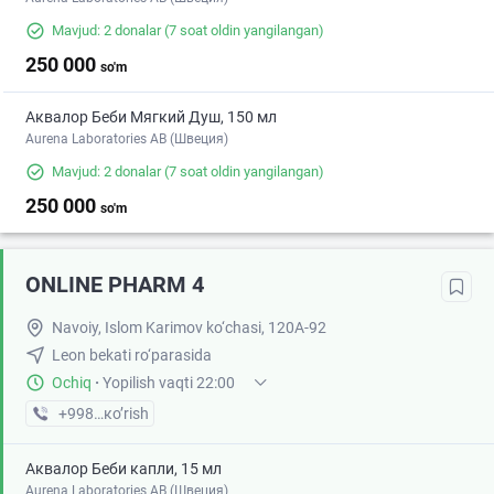
Mavjud: 2 donalar
(7 soat oldin yangilangan)
250 000
so'm
Аквалор Беби Мягкий Душ, 150 мл
Aurena Laboratories AB (Швеция)
Mavjud: 2 donalar
(7 soat oldin yangilangan)
250 000
so'm
ONLINE PHARM 4
Navoiy, Islom Karimov ko‘chasi, 120A-92
Leon bekati ro‘parasida
Ochiq
·
Yopilish vaqti 22:00
+998 (88) XXX-XX-XX
кo’rish
Аквалор Беби капли, 15 мл
Aurena Laboratories AB (Швеция)