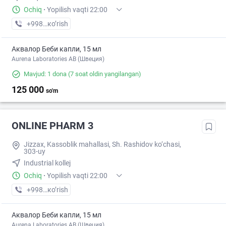
Ochiq
·
Yopilish vaqti 22:00
+998 (99) XXX-XX-XX
кo’rish
Аквалор Беби капли, 15 мл
Aurena Laboratories AB (Швеция)
Mavjud: 1 dona
(7 soat oldin yangilangan)
125 000
so'm
ONLINE PHARM 3
Jizzax, Kassoblik mahallasi, Sh. Rashidov ko‘chasi,
303-uy
Industrial kollej
Ochiq
·
Yopilish vaqti 22:00
+998 (88) XXX-XX-XX
кo’rish
Аквалор Беби капли, 15 мл
Aurena Laboratories AB (Швеция)