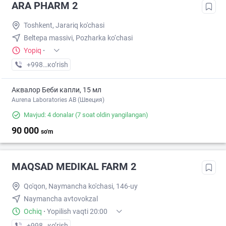
ARA PHARM 2
Toshkent, Jarariq ko'chasi
Beltеpa massivі, Pozharka ko‘chasi
Yopiq
·
+998 (99) XXX-XX-XX
кo’rish
Аквалор Беби капли, 15 мл
Aurena Laboratories AB (Швеция)
Mavjud: 4 donalar
(7 soat oldin yangilangan)
90 000
so'm
MAQSAD MEDIKAL FARM 2
Qo'qon, Naymancha ko'chasi, 146-uy
Naymancha avtovokzal
Ochiq
·
Yopilish vaqti 20:00
+998 (73) XXX-XX-XX
кo’rish