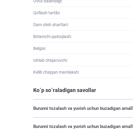
Ovoz balandligi:
Qo'llash tartibi:
Dam olish shartlari:
Birlamchi qadoqlash:
Belgisi:
Ishlab chiqaruvchi:
Kelib chiqqan mamlakati:
Ko`p so`raladigan savollar
Burunni tozalash va yuvish uchun buza
Burunni tozalash va yuvish uchun buzad