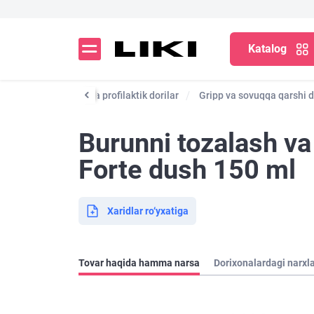
Katalog
g
Dori vositalari va profilaktik dorilar
Gripp va sovuqqa qarshi d
Burunni tozalash v
Forte dush 150 ml
Xaridlar ro‘yxatiga
Tovar haqida hamma narsa
Dorixonalardagi narxl