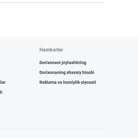
Hamkorlar
Dorixonani joylashtiring
Dorixonaning shaxsiy hisobi
lar
Reklama va homiylik siyosati
ti