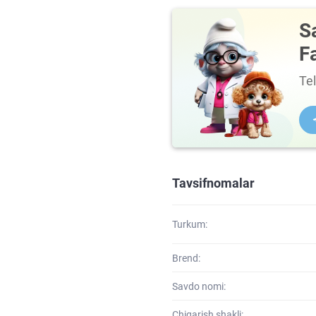
S
F
Te
Tavsifnomalar
Turkum:
Brend:
Savdo nomi:
Chiqarish shakli: