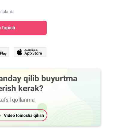
onalarda
 topish
anday qilib buyurtma
erish kerak?
afsil qo'llanma
Video tomosha qilish