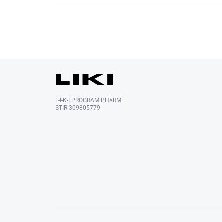
L-I-K-I PROGRAM PHARM
STIR 309805779