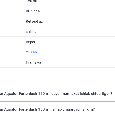
150 ml
Burunga
Retseptsiz
shisha
Import
YS Lab
Frantsiya
digan amallar Aqualor Forte dush 150 ml qaysi mamlakat ishlab chiqarilgan?
igan amallar Aqualor Forte dush 150 ml ishlab chiqaruvchisi kim?