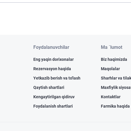
Foydalanuvchilar
Ma `lumot
Eng yaqin dorixonalar
Biz haqimizda
Rezervasyon haqida
Maqolalar
Yetkazib berish va to'lash
Sharhlar va tilak
Qaytish shartlari
Maxfiylik siyosa
Kengaytirilgan qidiruv
Kontaktlar
Foydalanish shartlari
Farmika haqida