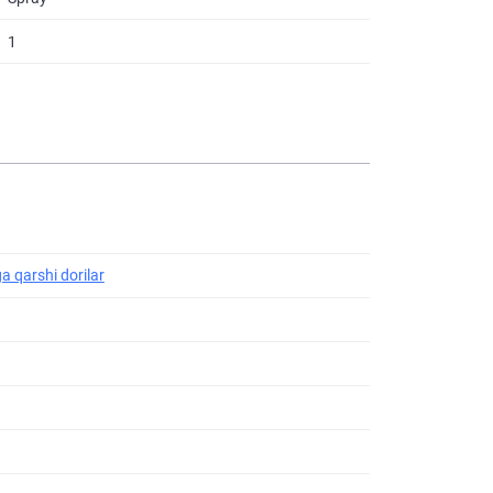
1
ga qarshi dorilar