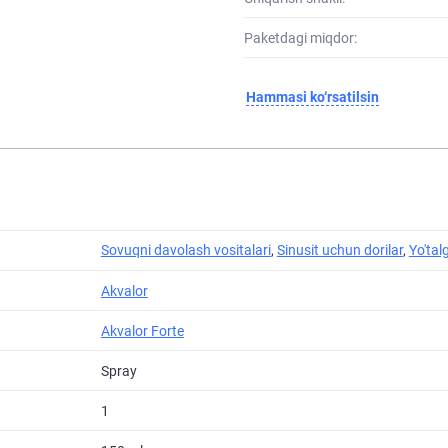
Paketdagi miqdor:
Hammasi ko‘rsatilsin
Sovuqni davolash vositalari
,
Sinusit uchun dorilar
,
Yo'tal
Akvalor
Akvalor Forte
Spray
1