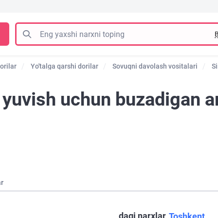
B
orilar
Yo'talga qarshi dorilar
Sovuqni davolash vositalari
Si
a yuvish uchun buzadigan a
ar
dagi narxlar
Toshkent