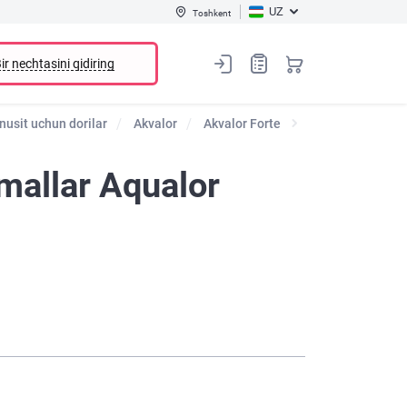
UZ
Toshkent
ir nechtasini qidiring
nusit uchun dorilar
Akvalor
Akvalor Forte
mallar Aqualor