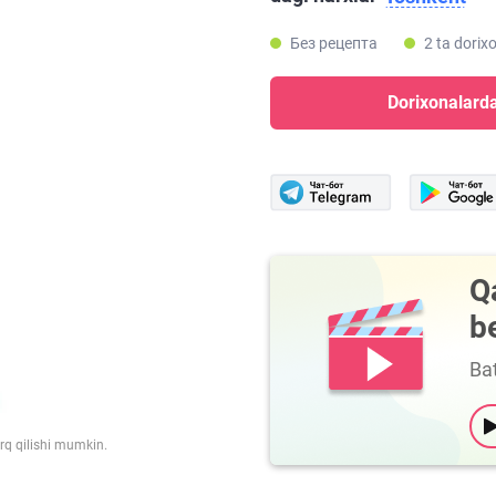
Без рецепта
2 ta dorix
Dorixonalarda
Q
b
Bat
arq qilishi mumkin.