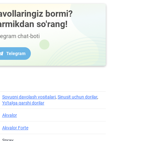
avollaringiz bormi?
armikdan so'rang!
legram chat-boti
Telegram
Sovuqni davolash vositalari
,
Sinusit uchun dorilar
,
Yo'talga qarshi dorilar
Akvalor
Akvalor Forte
Spray