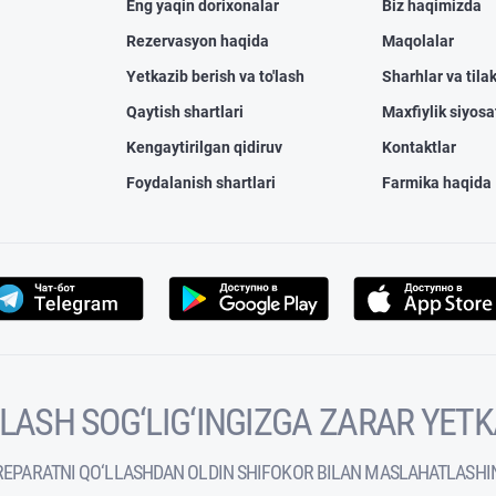
Eng yaqin dorixonalar
Biz haqimizda
Rezervasyon haqida
Maqolalar
Yetkazib berish va to'lash
Sharhlar va tilak
Qaytish shartlari
Maxfiylik siyosa
Kengaytirilgan qidiruv
Kontaktlar
Foydalanish shartlari
Farmika haqida
VOLASH SOG‘LIG‘INGIZGA ZARAR YET
REPARATNI QO‘LLASHDAN OLDIN SHIFOKOR BILAN MASLAHATLASHI