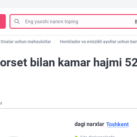
B
Onalar uchun mahsulotlar
Homilador va emizikli ayollar uchun banda
orset bilan kamar hajmi 5
ar
dagi narxlar
Toshkent