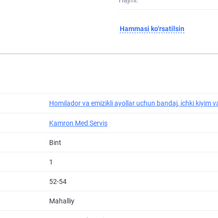
Hammasi ko‘rsatilsin
Homilador va emizikli ayollar uchun bandaj, ichki kiyim v
Kamron Med Servis
Bint
1
52-54
Mahalliy