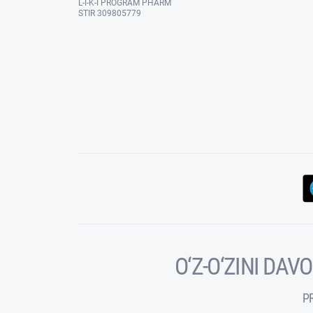
L-I-K-I PROGRAM PHARM
STIR 309805779
O‘Z-O‘ZINI DA
P