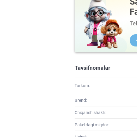
S
F
Te
Tavsifnomalar
Turkum:
Brend:
Chiqarish shakli:
Paketdagi miqdor:
Hajmi: