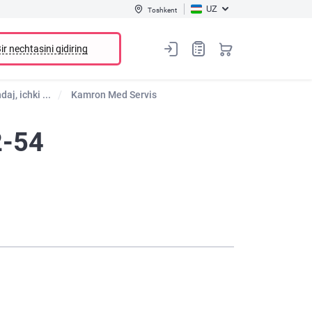
UZ
Toshkent
ir nechtasini qidiring
j, ichki ...
Kamron Med Servis
2-54