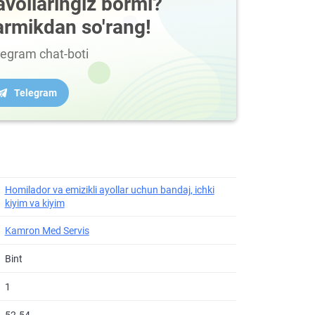
avollaringiz bormi?
armikdan so'rang!
legram chat-boti
Telegram
Homilador va emizikli ayollar uchun bandaj, ichki
kiyim va kiyim
Kamron Med Servis
Bint
1
52-54