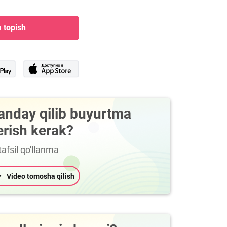
 topish
anday qilib buyurtma
erish kerak?
afsil qo'llanma
Video tomosha qilish