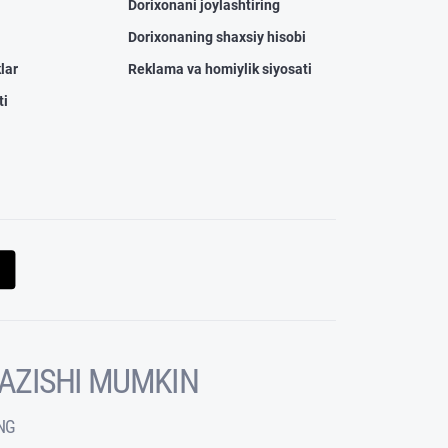
Dorixonani joylashtiring
Dorixonaning shaxsiy hisobi
lar
Reklama va homiylik siyosati
ti
KAZISHI MUMKIN
NG