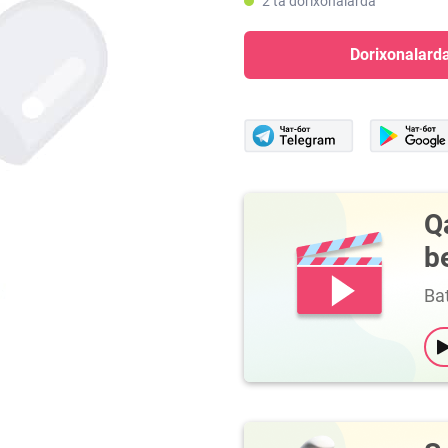
2 ta dorixonalarda
Dorixonalarda
Q
b
Bat