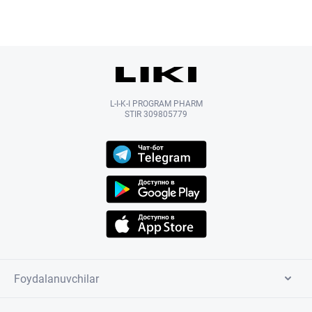
L-I-K-I PROGRAM PHARM
STIR 309805779
Foydalanuvchilar