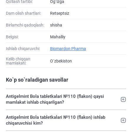
Qo'llash tartibi:
Og`izga
Dam olish shartlari:
Retseptsiz
Birlamchi qadoqlash:
shisha
Belgisi:
Mahalliy
Ishlab chiqaruvchi:
Biomardon Pharma
Kelib chiqqan
O`zbekiston
mamlakati:
Ko`p so`raladigan savollar
Antigelmint Bola tabletkalari №110 (flakon) qaysi
mamlakat ishlab chiqarilgan?
Antigelmint Bola tabletkalari №110 (flakon) ishlab
chiqaruvchisi kim?