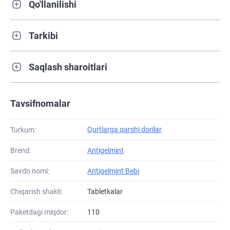
Qo'llanilishi
Tarkibi
Saqlash sharoitlari
Tavsifnomalar
Qurtlarga qarshi dorilar
Turkum:
Brend:
Antigelmint
Savdo nomi:
Antigelmint Bebi
Chiqarish shakli:
Tabletkalar
Paketdagi miqdor:
110