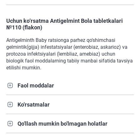
Uchun ko‘rsatma Antigelmint Bola tabletkalari
№110 (flakon)
Antigelminth Baby ratsionga parhez qo'shimchasi
gelmintik(gijja) infestatsiyalar (enterobiaz, askarioz) va
protozoa infektsiyalari (lembliaz, amebiaz) uchun
biologik faol moddalarning tabiiy manbai sifatida tavsiya
etilishi mumkin.
Faol moddalar
Ko'rsatmalar
Qo'llash mumkin bo'lmagan holatlar