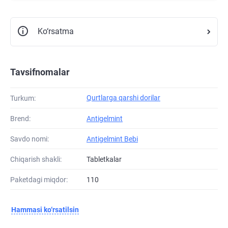
Ko‘rsatma
Tavsifnomalar
Qurtlarga qarshi dorilar
Turkum:
Brend:
Antigelmint
Savdo nomi:
Antigelmint Bebi
Chiqarish shakli:
Tabletkalar
Paketdagi miqdor:
110
Hammasi ko‘rsatilsin