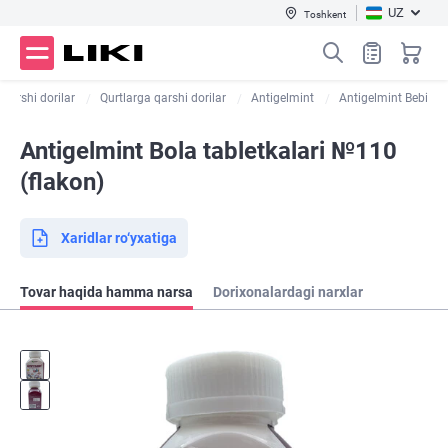
UZ
Toshkent
 qarshi dorilar
Qurtlarga qarshi dorilar
Antigelmint
Antigelmint Bebi
Antigelmint Bola tabletkalari №110
(flakon)
Xaridlar ro‘yxatiga
Tovar haqida hamma narsa
Dorixonalardagi narxlar