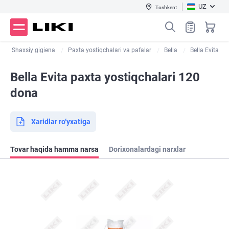
UZ
Toshkent
Shaxsiy gigiena
Paxta yostiqchalari va pafalar
Bella
Bella Evita
Bella Evita paxta yostiqchalari 120
dona
Xaridlar ro‘yxatiga
Tovar haqida hamma narsa
Dorixonalardagi narxlar