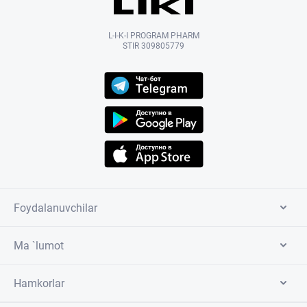
L-I-K-I PROGRAM PHARM
STIR 309805779
Foydalanuvchilar
Ma `lumot
Hamkorlar