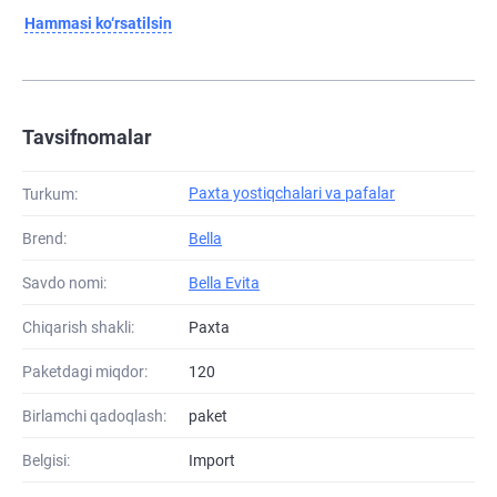
Hammasi ko‘rsatilsin
Tavsifnomalar
Paxta yostiqchalari va pafalar
Turkum:
Brend:
Bella
Savdo nomi:
Bella Evita
Chiqarish shakli:
Paxta
Paketdagi miqdor:
120
Birlamchi qadoqlash:
paket
Belgisi:
Import