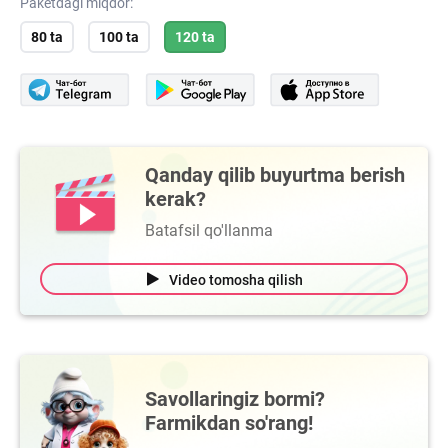
Paketdagi miqdor:
80 ta
100 ta
120 ta
Qanday qilib buyurtma berish
kerak?
Batafsil qo'llanma
Video tomosha qilish
Savollaringiz bormi?
Farmikdan so'rang!