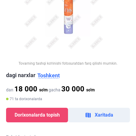
Tovarning tashqi ko‘rinishi fotosuratdan farq qilishi mumkin.
dagi narxlar
Toshkent
18 000
30 000
dan
so'm
gacha
so'm
71 ta dorixonalarda
Dorixonalarda topish
Xaritada