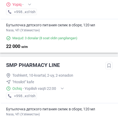
Yopiq
·
+998 (94) XXX-XX-XX
кo’rish
Бутылочка детского питания силик в сборе, 120 мл
Nasa, ЧП (Узбекистан)
Mavjud: 3 donalar
(8 soat oldin yangilangan)
22 000
so'm
SMP PHARMACY LINE
Toshkent, 10-kvartal, 2-uy, 2-xonadon
"Hosilot" kafe
Ochiq
·
Yopilish vaqti 22:00
+998 (71) XXX-XX-XX
кo’rish
Бутылочка детского питания силик в сборе, 120 мл
Nasa, ЧП (Узбекистан)