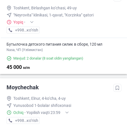
Toshkent, Birlashgan ko‘chasi, 49-uy
"Neyrovita" klinikasi, 1-qavat, "Korzinka" qatori
Yopiq
·
+998 (55) XXX-XX-XX
кo’rish
Бутылочка детского питания силик в сборе, 120 мл
Nasa, ЧП (Узбекистан)
Mavjud: 2 donalar
(8 soat oldin yangilangan)
45 000
so'm
Moychechak
Toshkent, Elnur, 4-ko‘cha, 4-uy
Yunusobod 1-bolalar shifoxonasi
Ochiq
·
Yopilish vaqti 23:59
+998 (71) XXX-XX-XX
кo’rish