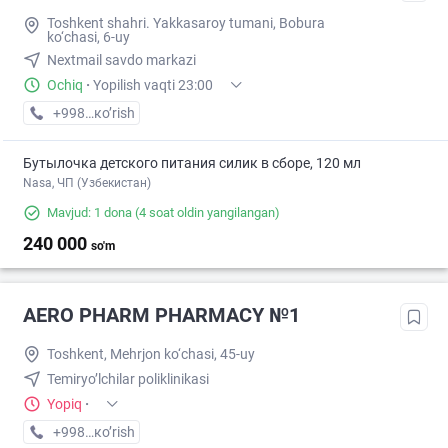
Toshkent shahri. Yakkasaroy tumani, Bobura
ko‘chasi, 6-uy
Nextmail savdo markazi
Ochiq
·
Yopilish vaqti 23:00
+998 (77) XXX-XX-XX
кo’rish
Бутылочка детского питания силик в сборе, 120 мл
Nasa, ЧП (Узбекистан)
Mavjud: 1 dona
(4 soat oldin yangilangan)
240 000
so'm
AERO PHARM PHARMACY №1
Toshkent, Mehrjon ko‘chasi, 45-uy
Temiryo’lchilar poliklinikasi
Yopiq
·
+998 (70) XXX-XX-XX
кo’rish