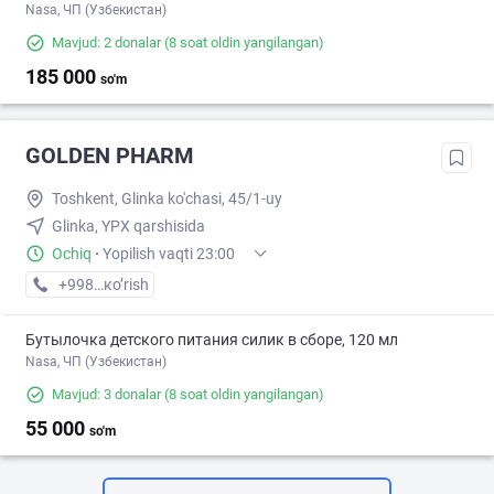
Nasa, ЧП (Узбекистан)
Mavjud: 2 donalar
(8 soat oldin yangilangan)
185 000
so'm
GOLDEN PHARM
Toshkent, Glinka ko'chasi, 45/1-uy
Glinka, YPX qarshisida
Ochiq
·
Yopilish vaqti 23:00
+998 (95) XXX-XX-XX
кo’rish
Бутылочка детского питания силик в сборе, 120 мл
Nasa, ЧП (Узбекистан)
Mavjud: 3 donalar
(8 soat oldin yangilangan)
55 000
so'm