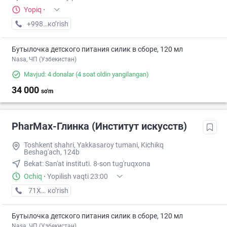
Yopiq
·
+998 (71) XXX-XX-XX
кo’rish
Бутылочка детского питания силик в сборе, 120 мл
Nasa, ЧП (Узбекистан)
Mavjud: 4 donalar
(4 soat oldin yangilangan)
34 000
so'm
PharMax-Глинка (Институт искусств)
Toshkent shahri, Yakkasaroy tumani, Kichikq
Beshag'ach, 124b
Bekat: San'at instituti. 8-son tug'ruqxona
Ochiq
·
Yopilish vaqti 23:00
71XXXXXXX
кo’rish
Бутылочка детского питания силик в сборе, 120 мл
Nasa, ЧП (Узбекистан)