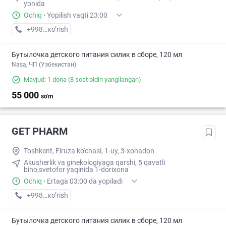
yonida
Ochiq
·
Yopilish vaqti 23:00
+998 (71) XXX-XX-XX
кo’rish
Бутылочка детского питания силик в сборе, 120 мл
Nasa, ЧП (Узбекистан)
Mavjud: 1 dona
(8 soat oldin yangilangan)
55 000
so'm
GET PHARM
Toshkent, Firuza ko'chasi, 1-uy, 3-xonadon
Akusherlik va ginekologiyaga qarshi, 5 qavatli
bino,svetofor yaqinida 1-dorixona
Ochiq
·
Ertaga 03:00 da yopiladi
+998 (90) XXX-XX-XX
кo’rish
Бутылочка детского питания силик в сборе, 120 мл