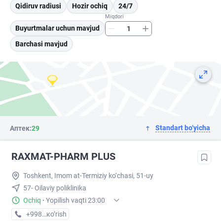
Qidiruv radiusi
Hozir ochiq
24/7
Miqdori
Buyurtmalar uchun mavjud
Barchasi mavjud
Standart bo‘yicha
Аптек:
29
RAXMAT-PHARM PLUS
Toshkent, Imom at-Termiziy ko‘chasi, 51-uy
57- Oilaviy poliklinika
Ochiq
·
Yopilish vaqti 23:00
+998 (77) XXX-XX-XX
кo’rish