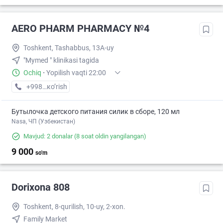
AERO PHARM PHARMACY №4
Toshkent, Tashabbus, 13A-uy
"Mymed " klinikasi tagida
Ochiq
·
Yopilish vaqti 22:00
+998 (70) XXX-XX-XX
кo’rish
Бутылочка детского питания силик в сборе, 120 мл
Nasa, ЧП (Узбекистан)
Mavjud: 2 donalar
(8 soat oldin yangilangan)
9 000
so'm
Dorixona 808
Toshkent, 8-qurilish, 10-uy, 2-xon.
Family Market