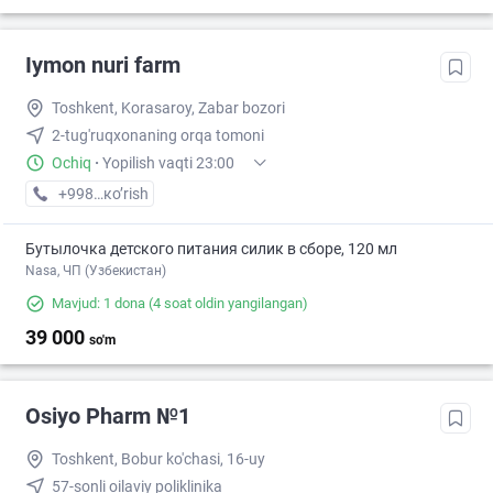
Iymon nuri farm
Toshkent, Korasaroy, Zabar bozori
2-tug'ruqxonaning orqa tomoni
Ochiq
·
Yopilish vaqti 23:00
+998 (99) XXX-XX-XX
кo’rish
Бутылочка детского питания силик в сборе, 120 мл
Nasa, ЧП (Узбекистан)
Mavjud: 1 dona
(4 soat oldin yangilangan)
39 000
so'm
Osiyo Pharm №1
Toshkent, Bobur ko'chasi, 16-uy
57-sonli oilaviy poliklinika