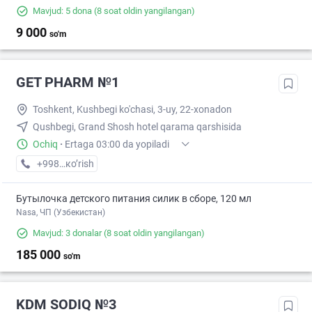
Mavjud: 5 dona
(8 soat oldin yangilangan)
9 000
so'm
GET PHARM №1
Toshkent, Kushbegi ko'chasi, 3-uy, 22-xonadon
Qushbegi, Grand Shosh hotel qarama qarshisida
Ochiq
·
Ertaga 03:00 da yopiladi
+998 (90) XXX-XX-XX
кo’rish
Бутылочка детского питания силик в сборе, 120 мл
Nasa, ЧП (Узбекистан)
Mavjud: 3 donalar
(8 soat oldin yangilangan)
185 000
so'm
KDM SODIQ №3