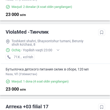
Mavjud: 2 donalar
(4 soat oldin yangilangan)
23 000
so'm
ViolaMed -Тинчлик
Toshkent shahri, Shayxontohur tumani, Beruniy
shoh ko'chasi, 8​
Ochiq
·
Yopilish vaqti 23:00
71XXXXXXX
кo’rish
Бутылочка детского питания силик в сборе, 120 мл
Nasa, ЧП (Узбекистан)
Mavjud: 1 dona
(4 soat oldin yangilangan)
23 000
so'm
Аптека +03 filial 17