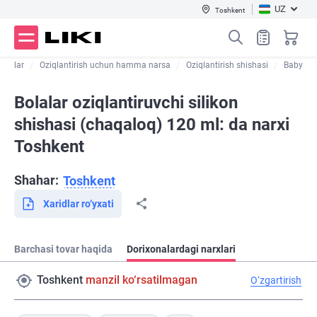
UZ
Toshkent
ulotlar
Oziqlantirish uchun hamma narsa
Oziqlantirish shishasi
Baby
Bolalar oziqlantiruvchi silikon
shishasi (chaqaloq) 120 ml: da narxi
Toshkent
Shahar:
Toshkent
Xaridlar ro‘yxati
Barchasi tovar haqida
Dorixonalardagi narxlari
Toshkent
manzil ko‘rsatilmagan
O‘zgartirish