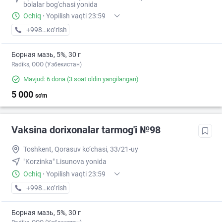
bolalar bog'chasi yonida
Ochiq
·
Yopilish vaqti 23:59
+998 (77) XXX-XX-XX
кo’rish
Борная мазь, 5%, 30 г
Radiks, ООО (Узбекистан)
Mavjud: 6 dona
(3 soat oldin yangilangan)
5 000
so'm
Vaksina dorixonalar tarmog'i №98
Toshkent, Qorasuv ko‘chasi, 33/21-uy
"Korzinka" Lisunova yonida
Ochiq
·
Yopilish vaqti 23:59
+998 (77) XXX-XX-XX
кo’rish
Борная мазь, 5%, 30 г