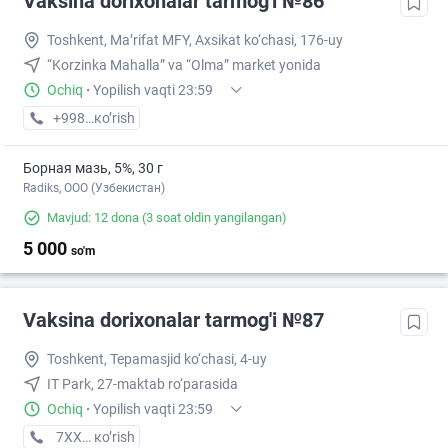
Vaksina dorixonalar tarmog'i №86
Toshkent, Ma’rifat MFY, Axsikat ko‘chasi, 176-uy
“Korzinka Mahalla” va “Olma” market yonida
Ochiq
·
Yopilish vaqti 23:59
+998 (77) XXX-XX-XX
кo’rish
Борная мазь, 5%, 30 г
Radiks, ООО (Узбекистан)
Mavjud: 12 dona
(3 soat oldin yangilangan)
5 000
so'm
Vaksina dorixonalar tarmog'i №87
Toshkent, Tepamasjid ko‘chasi, 4-uy
IT Park, 27-maktab ro‘parasida
Ochiq
·
Yopilish vaqti 23:59
7XXXXXXX
кo’rish