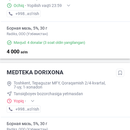
Ochiq
·
Yopilish vaqti 23:59
+998 (97) XXX-XX-XX
кo’rish
Борная мазь, 5%, 30 г
Radiks, ООО (Узбекистан)
Mavjud: 4 donalar
(3 soat oldin yangilangan)
4 000
so'm
MEDTEKA DORIXONA
Toshkent, Tepaguzar MFY, Qoraqamish 2/4-kvartal,
7-uy, 1-xonadon
Tansiqboyev bozorchasiga yetmasdan
Yopiq
·
+998 (77) XXX-XX-XX
кo’rish
Борная мазь, 5%, 30 г
Radiks, ООО (Узбекистан)