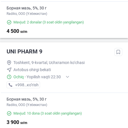
Борная мазь, 5%, 30 г
Radiks, ООО (Узбекистан)
Mavjud: 2 donalar
(3 soat oldin yangilangan)
4 500
so'm
UNI PHARM 9
Toshkent, 9-kvartal, Uchxramon ko‘chasi
Avtobus ohirgi bekati
Ochiq
·
Yopilish vaqti 22:30
+998 (55) XXX-XX-XX
кo’rish
Борная мазь, 5%, 30 г
Radiks, ООО (Узбекистан)
Mavjud: 10 dona
(3 soat oldin yangilangan)
3 900
so'm