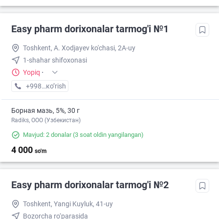
Easy pharm dorixonalar tarmog'i №1
Toshkent, A. Xodjayev ko'chasi, 2A-uy
1-shahar shifoxonasi
Yopiq
·
+998 (94) XXX-XX-XX
кo’rish
Борная мазь, 5%, 30 г
Radiks, ООО (Узбекистан)
Mavjud: 2 donalar
(3 soat oldin yangilangan)
4 000
so'm
Easy pharm dorixonalar tarmog'i №2
Toshkent, Yangi Kuyluk, 41-uy
Bozorcha ro‘parasida