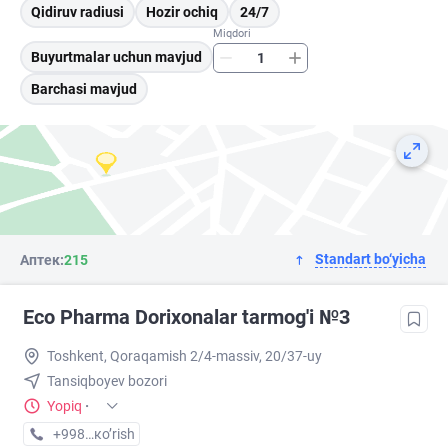
Qidiruv radiusi
Hozir ochiq
24/7
Miqdori
Buyurtmalar uchun mavjud
Barchasi mavjud
Standart bo‘yicha
Аптек:
215
Eco Pharma Dorixonalar tarmog'i №3
Toshkent, Qoraqamish 2/4-massiv, 20/37-uy
Tansiqboyev bozori
Yopiq
·
+998 (99) XXX-XX-XX
кo’rish