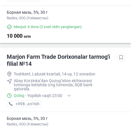
Борная мазь, 5%, 30 г
Radiks, ООО (Узбекистан)
Mavjud: 8 dona
(3 soat oldin yangilangan)
10 000
so'm
Marjon Farm Trade Dorixonalar tarmog'i
filial №14
Toshkent, Labzak kvartali, 14-uy, 12-xonadon
Abay Korzinka’dan Qozog‘iston elchixonasi
tomonga ketishda o‘ng tomonda, SQB bank
qatorida.
Ochiq
·
Yopilish vaqti 23:00
+998 (77) XXX-XX-XX
кo’rish
Борная мазь, 5%, 30 г
Radiks, ООО (Узбекистан)