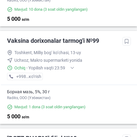
Radiks, ООО (Узбекистан)
Mavjud: 10 dona
(3 soat oldin yangilangan)
5 000
so'm
Vaksina dorixonalar tarmog'i №99
Toshkent, Milliy bog‘ ko‘chasi, 13-uy
Uchxoz, Makro supermarketi yonida
Ochiq
·
Yopilish vaqti 23:59
+998 (77) XXX-XX-XX
кo’rish
Борная мазь, 5%, 30 г
Radiks, ООО (Узбекистан)
Mavjud: 1 dona
(3 soat oldin yangilangan)
5 000
so'm