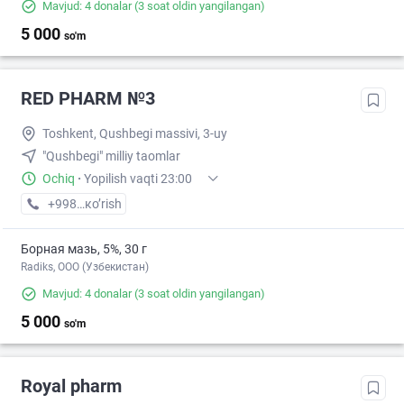
Mavjud: 4 donalar
(3 soat oldin yangilangan)
5 000
so'm
RED PHARM №3
Toshkent, Qushbegi massivi, 3-uy
"Qushbegi" milliy taomlar
Ochiq
·
Yopilish vaqti 23:00
+998 (77) XXX-XX-XX
кo’rish
Борная мазь, 5%, 30 г
Radiks, ООО (Узбекистан)
Mavjud: 4 donalar
(3 soat oldin yangilangan)
5 000
so'm
Royal pharm