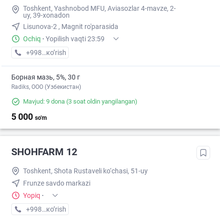
Toshkent, Yashnobod MFU, Aviasozlar 4-mavze, 2-
uy, 39-xonadon
Lisunova-2 , Magnit ro'parasida
Ochiq
·
Yopilish vaqti 23:59
+998 (91) XXX-XX-XX
кo’rish
Борная мазь, 5%, 30 г
Radiks, ООО (Узбекистан)
Mavjud: 9 dona
(3 soat oldin yangilangan)
5 000
so'm
SHOHFARM 12
Toshkent, Shota Rustaveli ko‘chasi, 51-uy
Frunze savdo markazi
Yopiq
·
+998 (71) XXX-XX-XX
кo’rish