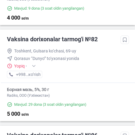
Mavjud: 9 dona
(3 soat oldin yangilangan)
4 000
so'm
Vaksina dorixonalar tarmog'i №82
Toshkent, Gulsara ko‘chasi, 69-uy
Qorasuv “Dunyo” to‘yxonasi yonida
Yopiq
·
+998 (77) XXX-XX-XX
кo’rish
Борная мазь, 5%, 30 г
Radiks, ООО (Узбекистан)
Mavjud: 29 dona
(3 soat oldin yangilangan)
5 000
so'm