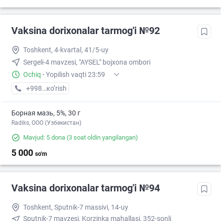
Vaksina dorixonalar tarmog'i №92
Toshkent, 4-kvartal, 41/5-uy
Sergeli-4 mavzesi, "AYSEL" bojxona ombori
Ochiq
·
Yopilish vaqti 23:59
+998 (77) XXX-XX-XX
кo’rish
Борная мазь, 5%, 30 г
Radiks, ООО (Узбекистан)
Mavjud: 5 dona
(3 soat oldin yangilangan)
5 000
so'm
Vaksina dorixonalar tarmog'i №94
Toshkent, Sputnik-7 massivi, 14-uy
Sputnik-7 mavzesi, Korzinka mahallasi, 352-sonli