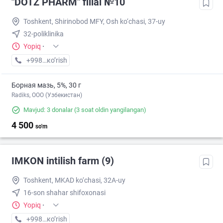
"DOTZ PHARM" filial №10
Toshkent, Shirinobod MFY, Osh ko‘chasi, 37-uy
32-poliklinika
Yopiq
·
+998 (77) XXX-XX-XX
кo’rish
Борная мазь, 5%, 30 г
Radiks, ООО (Узбекистан)
Mavjud: 3 donalar
(3 soat oldin yangilangan)
4 500
so'm
IMKON intilish farm (9)
Toshkent, MKAD ko‘chasi, 32A-uy
16-son shahar shifoxonasi
Yopiq
·
+998 (93) XXX-XX-XX
кo’rish