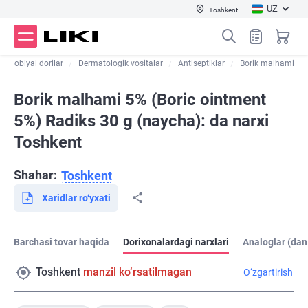
UZ
Toshkent
mikrobiyal dorilar
Dermatologik vositalar
Antiseptiklar
Borik malhami
Borik malhami 5% (Boric ointment
5%) Radiks 30 g (naycha): da narxi
Toshkent
Shahar:
Toshkent
Xaridlar ro‘yxati
Barchasi tovar haqida
Dorixonalardagi narxlari
Analoglar (dan
Toshkent
manzil ko‘rsatilmagan
O‘zgartirish