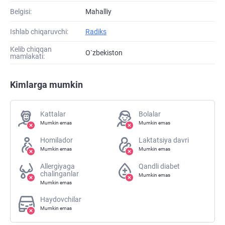
Belgisi:
Mahalliy
Ishlab chiqaruvchi:
Radiks
Kelib chiqqan
O`zbekiston
mamlakati:
Kimlarga mumkin
Kattalar
Bolalar
Mumkin emas
Mumkin emas
Homilador
Laktatsiya davri
Mumkin emas
Mumkin emas
Allergiyaga
Qandli diabet
chalinganlar
Mumkin emas
Mumkin emas
Haydovchilar
Mumkin emas