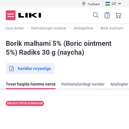
UZ
Toshkent
krobiyal dorilar
Dermatologik vositalar
Antiseptiklar
Borik malhami
Borik malhami 5% (Boric ointment
5%) Radiks 30 g (naycha)
Xaridlar ro‘yxatiga
Tovar haqida hamma narsa
Dorixonalardagi narxlar
Analoglar
ENG KO‘P SOTIB OLINADIGAN