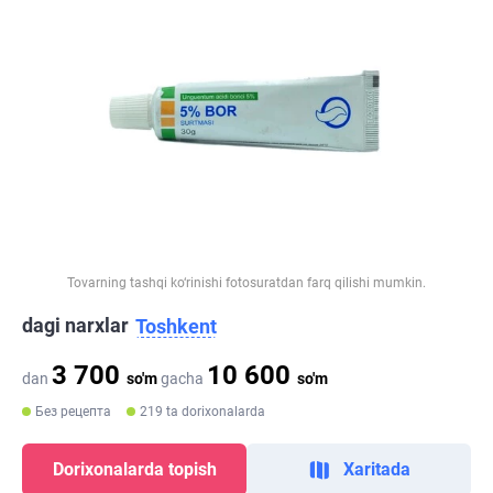
Tovarning tashqi ko‘rinishi fotosuratdan farq qilishi mumkin.
dagi narxlar
Toshkent
3 700
10 600
dan
so'm
gacha
so'm
Без рецепта
219 ta dorixonalarda
Dorixonalarda topish
Xaritada