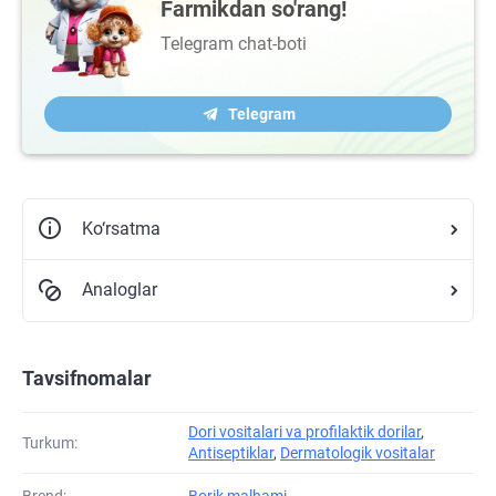
Farmikdan so'rang!
Telegram chat-boti
Telegram
Ko‘rsatma
Analoglar
Tavsifnomalar
Dori vositalari va profilaktik dorilar
,
Turkum:
Antiseptiklar
,
Dermatologik vositalar
Brend:
Borik malhami