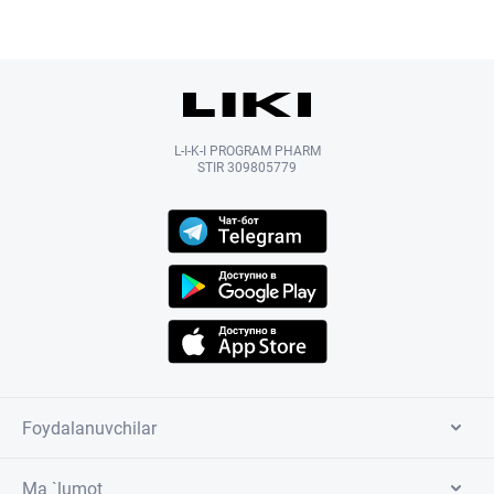
L-I-K-I PROGRAM PHARM
STIR 309805779
Foydalanuvchilar
Ma `lumot