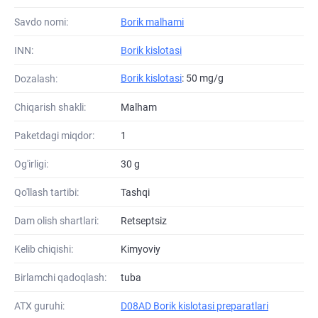
Savdo nomi:
Borik malhami
INN:
Borik kislotasi
Borik kislotasi
: 50 mg/g
Dozalash:
Chiqarish shakli:
Malham
Paketdagi miqdor:
1
Og'irligi:
30 g
Qo'llash tartibi:
Tashqi
Dam olish shartlari:
Retseptsiz
Kelib chiqishi:
Kimyoviy
Birlamchi qadoqlash:
tuba
ATХ guruhi:
D08AD Borik kislotasi preparatlari