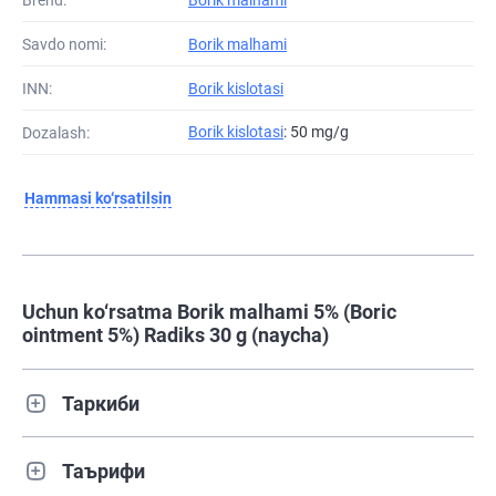
Savdo nomi:
Borik malhami
INN:
Borik kislotasi
Borik kislotasi
: 50 mg/g
Dozalash:
Hammasi ko‘rsatilsin
Uchun ko‘rsatma Borik malhami 5% (Boric
ointment 5%) Radiks 30 g (naycha)
Таркиби
Таърифи