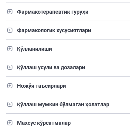
Фармакотерапевтик гуруҳи
Фармакологик хусусиятлари
Қўлланилиши
Қўллаш усули ва дозалари
Ножўя таъсирлари
Қўллаш мумкин бўлмаган ҳолатлар
Махсус кўрсатмалар