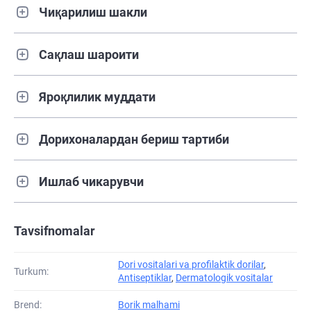
Чиқарилиш шакли
Сақлаш шароити
Яроқлилик муддати
Дорихоналардан бериш тартиби
Ишлаб чикарувчи
Tavsifnomalar
Dori vositalari va profilaktik dorilar
,
Turkum:
Antiseptiklar
,
Dermatologik vositalar
Brend:
Borik malhami