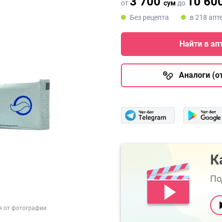
3 700
10 60
от
сум
до
Без рецепта
в 218 апт
Найти в ап
Аналоги (от
К
По
я от фотографии