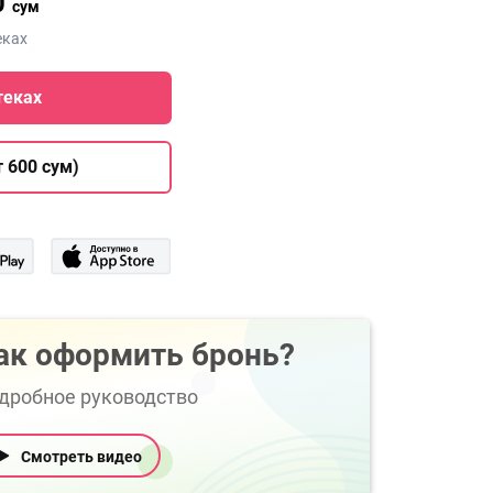
0
сум
еках
теках
 600 сум)
ак оформить бронь?
дробное руководство
Смотреть видео