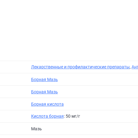
Лекарственные и профилактические препараты
,
Ан
Борная Мазь
Борная Мазь
Борная кислота
Кислота борная
: 50 мг/г
Мазь