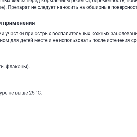
ных желез перед кормлением ребенка, беременность, повы
е). Препарат не следует наносить на обширные поверхност
и применения
и участки при острых воспалительных кожных заболевания
ном для детей месте и не использовать после истечения ср
нки, флаконы).
уре не выше 25 °C.