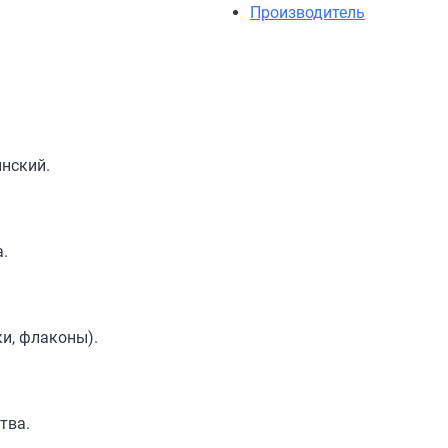
Производитель
нский.
а.
нки, флаконы).
тва.