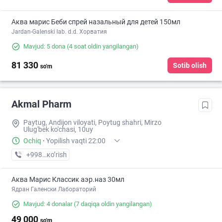
Аква марис Беби спрей назальный для детей 150мл
Jardan-Galenski lab. d.d. Хорватия
Mavjud: 5 dona
(4 soat oldin yangilangan)
81 330
Sotib olish
so'm
Akmal Pharm
Paytug, Andijon viloyati, Poytug shahri, Mirzo
Ulug'bek ko'chasi, 10uy
Ochiq
·
Yopilish vaqti 22:00
+998 (90) XXX-XX-XX
кo’rish
Аква Марис Классик аэр.наз 30мл
Ядран Галенски Лабораторий
Mavjud: 4 donalar
(7 daqiqa oldin yangilangan)
49 000
so'm