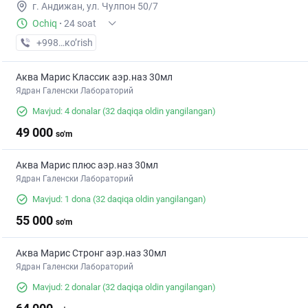
г. Андижан, ул. Чулпон 50/7
Ochiq
·
24 soat
+998 (91) XXX-XX-XX
кo’rish
Аква Марис Классик аэр.наз 30мл
Ядран Галенски Лабораторий
Mavjud: 4 donalar
(32 daqiqa oldin yangilangan)
49 000
so'm
Аква Марис плюс аэр.наз 30мл
Ядран Галенски Лабораторий
Mavjud: 1 dona
(32 daqiqa oldin yangilangan)
55 000
so'm
Аква Марис Стронг аэр.наз 30мл
Ядран Галенски Лабораторий
Mavjud: 2 donalar
(32 daqiqa oldin yangilangan)