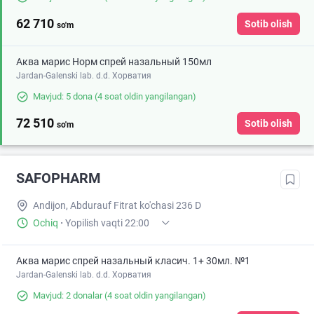
62 710
Sotib olish
so'm
Аква марис Норм спрей назальный 150мл
Jardan-Galenski lab. d.d. Хорватия
Mavjud: 5 dona
(4 soat oldin yangilangan)
72 510
Sotib olish
so'm
SAFOPHARM
Andijon, Abdurauf Fitrat ko'chasi 236 D
Ochiq
·
Yopilish vaqti 22:00
Аква марис спрей назальный класич. 1+ 30мл. №1
Jardan-Galenski lab. d.d. Хорватия
Mavjud: 2 donalar
(4 soat oldin yangilangan)