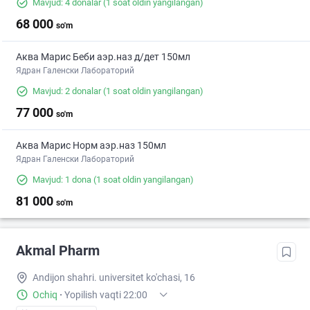
Mavjud: 4 donalar
(1 soat oldin yangilangan)
68 000
so'm
Аква Марис Беби аэр.наз д/дет 150мл
Ядран Галенски Лабораторий
Mavjud: 2 donalar
(1 soat oldin yangilangan)
77 000
so'm
Аква Марис Норм аэр.наз 150мл
Ядран Галенски Лабораторий
Mavjud: 1 dona
(1 soat oldin yangilangan)
81 000
so'm
Akmal Pharm
Andijon shahri. universitet ko'chasi, 16
Ochiq
·
Yopilish vaqti 22:00