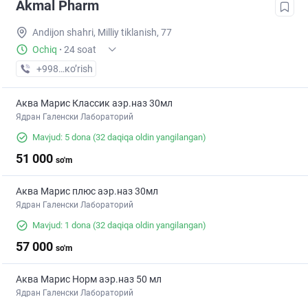
Akmal Pharm
Andijon shahri, Milliy tiklanish, 77
Ochiq
·
24 soat
+998 (91) XXX-XX-XX
кo’rish
Аква Марис Классик аэр.наз 30мл
Ядран Галенски Лабораторий
Mavjud: 5 dona
(32 daqiqa oldin yangilangan)
51 000
so'm
Аква Марис плюс аэр.наз 30мл
Ядран Галенски Лабораторий
Mavjud: 1 dona
(32 daqiqa oldin yangilangan)
57 000
so'm
Аква Марис Норм аэр.наз 50 мл
Ядран Галенски Лабораторий