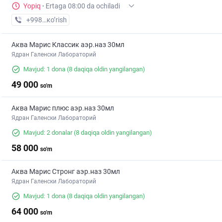
Yopiq
·
Ertaga 08:00 da ochiladi
+998 (88) XXX-XX-XX
кo’rish
Аква Марис Классик аэр.наз 30мл
Ядран Галенски Лабораторий
Mavjud: 1 dona
(8 daqiqa oldin yangilangan)
49 000
so'm
Аква Марис плюс аэр.наз 30мл
Ядран Галенски Лабораторий
Mavjud: 2 donalar
(8 daqiqa oldin yangilangan)
58 000
so'm
Аква Марис Стронг аэр.наз 30мл
Ядран Галенски Лабораторий
Mavjud: 1 dona
(8 daqiqa oldin yangilangan)
64 000
so'm