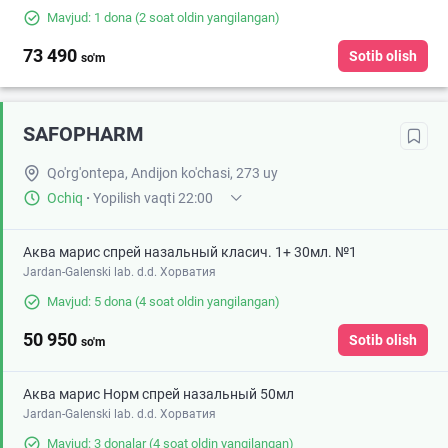
Mavjud: 1 dona
(2 soat oldin yangilangan)
73 490
Sotib olish
so'm
SAFOPHARM
Qo'rg'ontepa, Andijon ko'chasi, 273 uy
Ochiq
·
Yopilish vaqti 22:00
Аква марис спрей назальный класич. 1+ 30мл. №1
Jardan-Galenski lab. d.d. Хорватия
Mavjud: 5 dona
(4 soat oldin yangilangan)
50 950
Sotib olish
so'm
Аква марис Норм спрей назальный 50мл
Jardan-Galenski lab. d.d. Хорватия
Mavjud: 3 donalar
(4 soat oldin yangilangan)