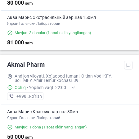
80 000
so'm
Аква Марис Экстрасильный аэр.наз 150мл
Ядран Галенски Лабораторий
Mavjud: 3 donalar
(1 soat oldin yangilangan)
81 000
so'm
Akmal Pharm
Andijon viloyati. Xo'jaobod tumani, Oltinn Vodi KFY,
Solli MFY, Amir Temur ko'chasi, 39
Ochiq
·
Yopilish vaqti 22:00
+998 (90) XXX-XX-XX
кo’rish
Аква Марис Классик аэр.наз 30мл
Ядран Галенски Лабораторий
Mavjud: 1 dona
(1 soat oldin yangilangan)
50 000
so'm