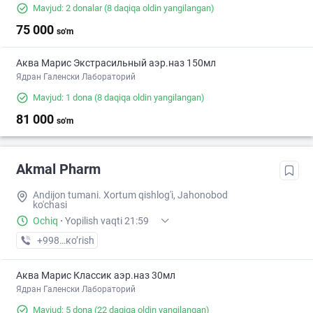
Mavjud: 2 donalar
(8 daqiqa oldin yangilangan)
75 000
so'm
Аква Марис Экстрасильный аэр.наз 150мл
Ядран Галенски Лабораторий
Mavjud: 1 dona
(8 daqiqa oldin yangilangan)
81 000
so'm
Akmal Pharm
Andijon tumani. Xortum qishlog'i, Jahonobod
ko'chasi
Ochiq
·
Yopilish vaqti 21:59
+998 (91) XXX-XX-XX
кo’rish
Аква Марис Классик аэр.наз 30мл
Ядран Галенски Лабораторий
Mavjud: 5 dona
(22 daqiqa oldin yangilangan)