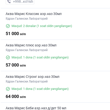
+998 (90) XXX-XX-XX
кo’rish
Аква Марис Классик аэр.наз 30мл
Ядран Галенски Лабораторий
Mavjud: 2 donalar
(1 soat oldin yangilangan)
51 000
so'm
Аква Марис плюс аэр.наз 30мл
Ядран Галенски Лабораторий
Mavjud: 1 dona
(1 soat oldin yangilangan)
57 000
so'm
Аква Марис Стронг аэр.наз 30мл
Ядран Галенски Лабораторий
Mavjud: 1 dona
(1 soat oldin yangilangan)
64 000
so'm
Аква Марис Беби аэр.наз д/дет 50 мл