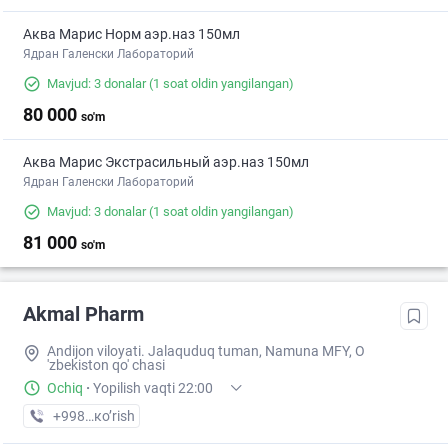
Аква Марис Норм аэр.наз 150мл
Ядран Галенски Лабораторий
Mavjud: 3 donalar
(1 soat oldin yangilangan)
80 000
so'm
Аква Марис Экстрасильный аэр.наз 150мл
Ядран Галенски Лабораторий
Mavjud: 3 donalar
(1 soat oldin yangilangan)
81 000
so'm
Akmal Pharm
Andijon viloyati. Jalaquduq tuman, Namuna MFY, O
'zbekiston qo' chasi
Ochiq
·
Yopilish vaqti 22:00
+998 (90) XXX-XX-XX
кo’rish