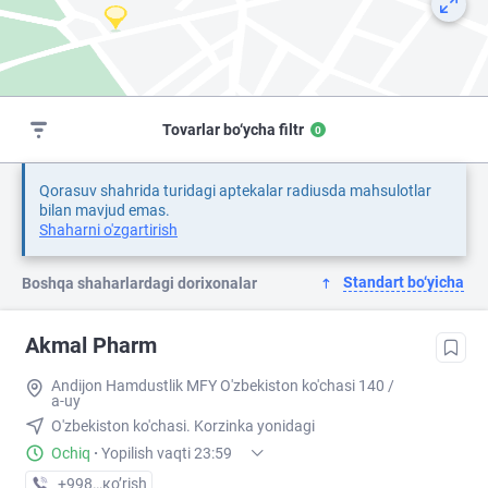
Tovarlar bo‘ycha filtr
0
Qorasuv shahrida turidagi aptekalar radiusda mahsulotlar
bilan mavjud emas.
Shaharni o'zgartirish
Standart bo‘yicha
Boshqa shaharlardagi dorixonalar
Akmal Pharm
Andijon Hamdustlik MFY O'zbekiston ko'chasi 140 /
a-uy
O'zbekiston ko'chasi. Korzinka yonidagi
Ochiq
·
Yopilish vaqti 23:59
+998 (90) XXX-XX-XX
кo’rish