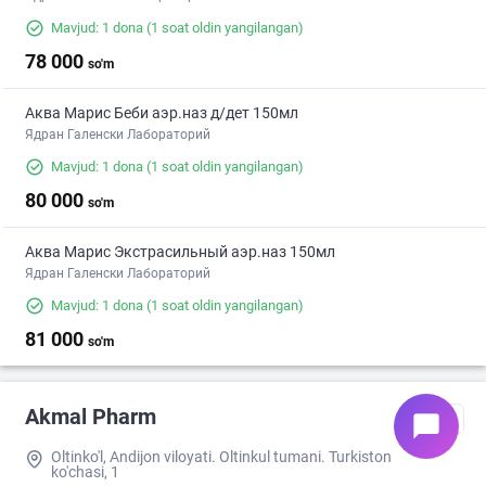
Mavjud: 1 dona
(1 soat oldin yangilangan)
78 000
so'm
Аква Марис Беби аэр.наз д/дет 150мл
Ядран Галенски Лабораторий
Mavjud: 1 dona
(1 soat oldin yangilangan)
80 000
so'm
Аква Марис Экстрасильный аэр.наз 150мл
Ядран Галенски Лабораторий
Mavjud: 1 dona
(1 soat oldin yangilangan)
81 000
so'm
Akmal Pharm
chat_bubble
Oltinko'l, Andijon viloyati. Oltinkul tumani. Turkiston
ko'chasi, 1