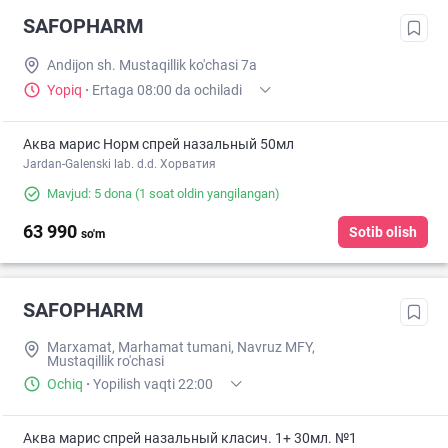
SAFOPHARM
Andijon sh. Mustaqillik ko'chasi 7a
Yopiq
·
Ertaga 08:00 da ochiladi
Аква марис Норм спрей назальный 50мл
Jardan-Galenski lab. d.d. Хорватия
Mavjud: 5 dona
(1 soat oldin yangilangan)
63 990
Sotib olish
so'm
SAFOPHARM
Marxamat, Marhamat tumani, Navruz MFY,
Mustaqillik ro'chasi
Ochiq
·
Yopilish vaqti 22:00
Аква марис спрей назальный класич. 1+ 30мл. №1