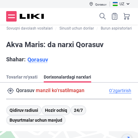
UZ
Qorasuv
Sovuqni davolash vositalari
Sinusit uchun dorilar
Burun aspiratorlari
Akva Maris: da narxi Qorasuv
Shahar:
Qorasuv
Tovarlar ro‘yxati
Dorixonalardagi narxlari
Qorasuv
manzil ko‘rsatilmagan
O‘zgartirish
Qidiruv radiusi
Hozir ochiq
24/7
Buyurtmalar uchun mavjud