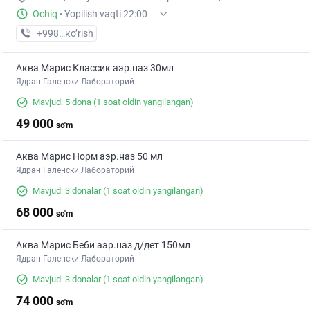
Ochiq
·
Yopilish vaqti 22:00
+998 (90) XXX-XX-XX
кo’rish
Аква Марис Классик аэр.наз 30мл
Ядран Галенски Лабораторий
Mavjud: 5 dona
(1 soat oldin yangilangan)
49 000
so'm
Аква Марис Норм аэр.наз 50 мл
Ядран Галенски Лабораторий
Mavjud: 3 donalar
(1 soat oldin yangilangan)
68 000
so'm
Аква Марис Беби аэр.наз д/дет 150мл
Ядран Галенски Лабораторий
Mavjud: 3 donalar
(1 soat oldin yangilangan)
74 000
so'm