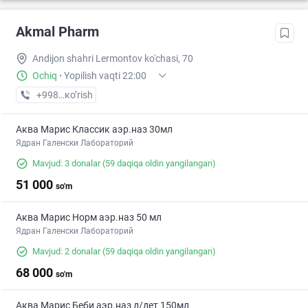
Akmal Pharm
Andijon shahri Lermontov ko'chasi, 70
Ochiq
·
Yopilish vaqti 22:00
+998 (90) XXX-XX-XX
кo’rish
Аква Марис Классик аэр.наз 30мл
Ядран Галенски Лабораторий
Mavjud: 3 donalar
(59 daqiqa oldin yangilangan)
51 000
so'm
Аква Марис Норм аэр.наз 50 мл
Ядран Галенски Лабораторий
Mavjud: 2 donalar
(59 daqiqa oldin yangilangan)
68 000
so'm
Аква Марис Беби аэр.наз д/дет 150мл