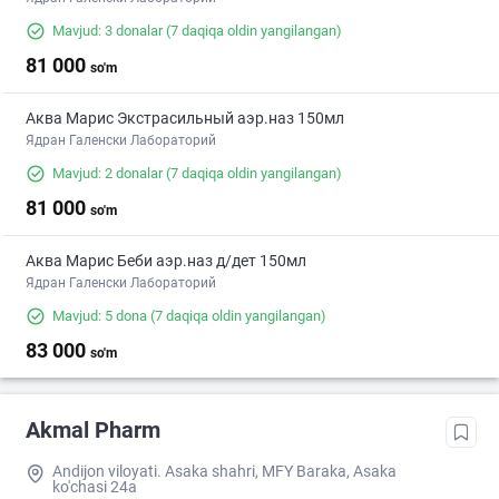
Mavjud: 3 donalar
(7 daqiqa oldin yangilangan)
81 000
so'm
Аква Марис Экстрасильный аэр.наз 150мл
Ядран Галенски Лабораторий
Mavjud: 2 donalar
(7 daqiqa oldin yangilangan)
81 000
so'm
Аква Марис Беби аэр.наз д/дет 150мл
Ядран Галенски Лабораторий
Mavjud: 5 dona
(7 daqiqa oldin yangilangan)
83 000
so'm
Akmal Pharm
Andijon viloyati. Asaka shahri, MFY Baraka, Asaka
ko'chasi 24a