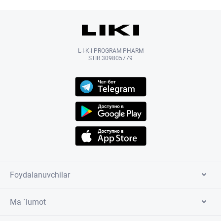
L-I-K-I PROGRAM PHARM
STIR 309805779
Foydalanuvchilar
Ma `lumot