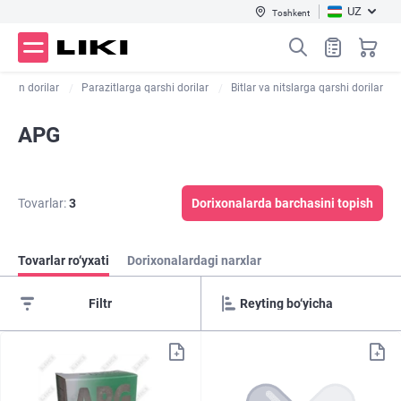
UZ
Toshkent
digan dorilar
Parazitlarga qarshi dorilar
Bitlar va nitslarga qarshi dorilar
APG
Tovarlar:
3
Dorixonalarda barchasini topish
Tovarlar ro‘yxati
Dorixonalardagi narxlar
Filtr