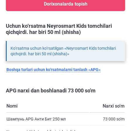
Dorixonalarda topish
Uchun ko‘rsatma Neyrosmart Kids tomchilari
qichqirdi. har biri 50 ml (shisha)
Ko‘rsatma uchun ko‘rsatilgan «Neyrosmart Kids tomchilari
qichqirdi. har biri 50 ml (shisha)»
Boshqa turlari uchun ko‘rsatmalarni tanlash «APG»
APG narxi dan boshlanadi 73 000 so'm
Nomi
Narxi so'm
Шампунь APG Анти Бит 250 мл
73 000 so'm