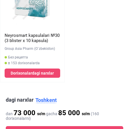
Neyrosmart kapsulalari №30
(3 blister х 10 kapsula)
Group Asia Pharm (O`zbekiston)
Без рецепта
в 153 dorixonalarda
Dorixonalardagi narxlar
dagi narxlar
Toshkent
73 000
85 000
dan
so'm
gacha
so'm
(160
dorixonalarni)