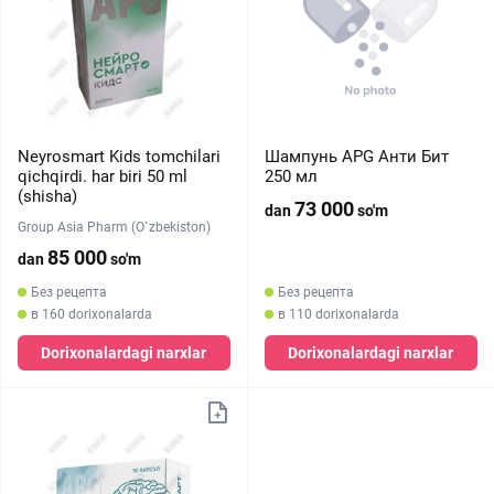
Neyrosmart Kids tomchilari
Шампунь APG Анти Бит
qichqirdi. har biri 50 ml
250 мл
(shisha)
73 000
dan
so'm
Group Asia Pharm (O`zbekiston)
85 000
dan
so'm
Без рецепта
Без рецепта
в 160 dorixonalarda
в 110 dorixonalarda
Dorixonalardagi narxlar
Dorixonalardagi narxlar