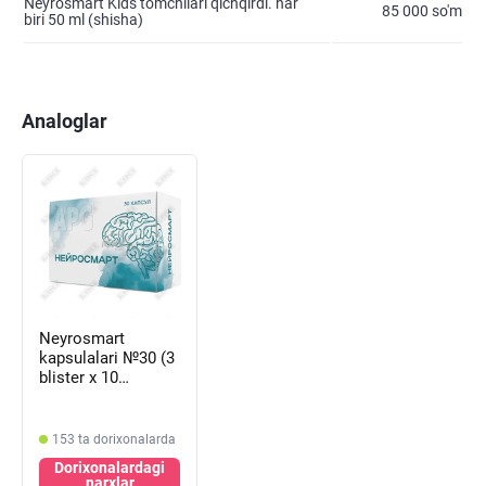
Neyrosmart Kids tomchilari qichqirdi. har
85 000 so'm
biri 50 ml (shisha)
Analoglar
Neyrosmart
kapsulalari №30 (3
blister х 10
kapsula)
153 ta dorixonalarda
Dorixonalardagi
narxlar