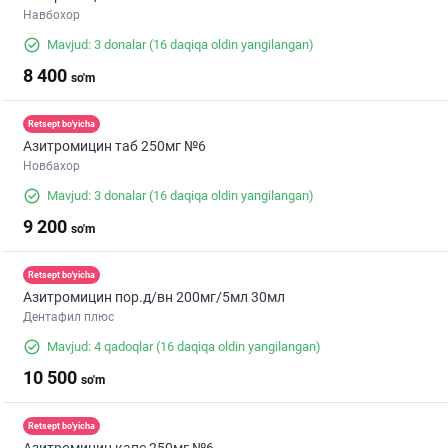
Навбохор
Mavjud: 3 donalar
(16 daqiqa oldin yangilangan)
8 400
so'm
Retsept bo'yicha
Азитромицин таб 250мг №6
Новбахор
Mavjud: 3 donalar
(16 daqiqa oldin yangilangan)
9 200
so'm
Retsept bo'yicha
Азитромицин пор.д/вн 200мг/5мл 30мл
Дентафил плюс
Mavjud: 4 qadoqlar
(16 daqiqa oldin yangilangan)
10 500
so'm
Retsept bo'yicha