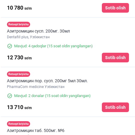
10 780
Sotib olish
so'm
Retsept bo'yicha
Азитромицин сусп. 200мг. 30мл
Dentafill plus, Узбекистан
Mavjud: 4 qadoqlar
(15 soat oldin yangilangan)
12 730
Sotib olish
so'm
Retsept bo'yicha
Азитромицин пор. сусп. 200мг 5мл 30мл.
PharmaCom medicine Узбекистан
Mavjud: 2 donalar
(15 soat oldin yangilangan)
13 710
Sotib olish
so'm
Retsept bo'yicha
Азитромицин таб. 500мг. №6