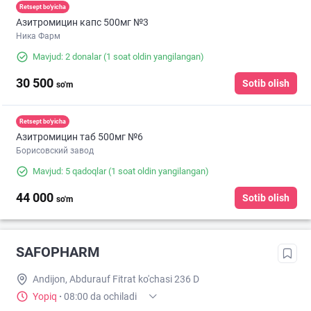
Retsept bo'yicha
Азитромицин капс 500мг №3
Ника Фарм
Mavjud: 2 donalar
(1 soat oldin yangilangan)
30 500
Sotib olish
so'm
Retsept bo'yicha
Азитромицин таб 500мг №6
Борисовский завод
Mavjud: 5 qadoqlar
(1 soat oldin yangilangan)
44 000
Sotib olish
so'm
SAFOPHARM
Andijon, Abdurauf Fitrat ko'chasi 236 D
Yopiq
·
08:00 da ochiladi