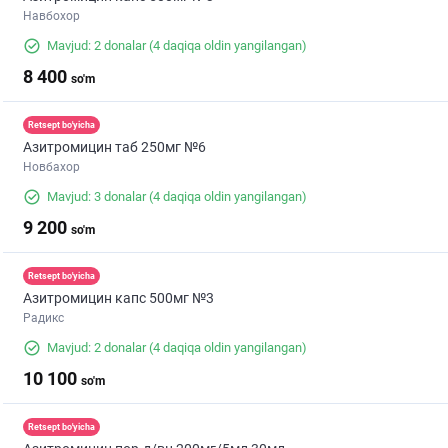
Навбохор
Mavjud: 2 donalar
(4 daqiqa oldin yangilangan)
8 400
so'm
Retsept bo'yicha
Азитромицин таб 250мг №6
Новбахор
Mavjud: 3 donalar
(4 daqiqa oldin yangilangan)
9 200
so'm
Retsept bo'yicha
Азитромицин капс 500мг №3
Радикс
Mavjud: 2 donalar
(4 daqiqa oldin yangilangan)
10 100
so'm
Retsept bo'yicha