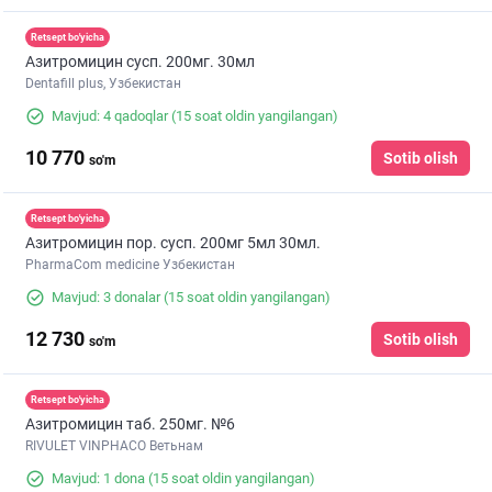
Retsept bo'yicha
Азитромицин сусп. 200мг. 30мл
Dentafill plus, Узбекистан
Mavjud: 4 qadoqlar
(15 soat oldin yangilangan)
10 770
Sotib olish
so'm
Retsept bo'yicha
Азитромицин пор. сусп. 200мг 5мл 30мл.
PharmaCom medicine Узбекистан
Mavjud: 3 donalar
(15 soat oldin yangilangan)
12 730
Sotib olish
so'm
Retsept bo'yicha
Азитромицин таб. 250мг. №6
RIVULET VINPHACO Ветьнам
Mavjud: 1 dona
(15 soat oldin yangilangan)