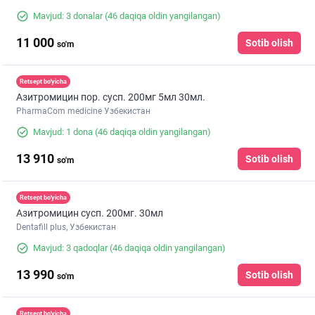
Mavjud: 3 donalar
(46 daqiqa oldin yangilangan)
11 000
Sotib olish
so'm
Retsept bo'yicha
Азитромицин пор. сусп. 200мг 5мл 30мл.
PharmaCom medicine Узбекистан
Mavjud: 1 dona
(46 daqiqa oldin yangilangan)
13 910
Sotib olish
so'm
Retsept bo'yicha
Азитромицин сусп. 200мг. 30мл
Dentafill plus, Узбекистан
Mavjud: 3 qadoqlar
(46 daqiqa oldin yangilangan)
13 990
Sotib olish
so'm
Retsept bo'yicha