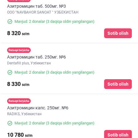
Азитромицин таб. 500мг. №3
ООО "NAVBAHOR SANOAT " УЗБЕКИСТАН
Mavjud: 2 donalar
(3 daqiqa oldin yangilangan)
8 320
Sotib olish
so'm
Retsept bo'yicha
Азитромицин таб. 250мг. №6
Dentafill plus, Узбекистан
Mavjud: 2 donalar
(3 daqiqa oldin yangilangan)
8 330
Sotib olish
so'm
Retsept bo'yicha
Азитромицин капс. 250мг. №6
RADIKS, Узбекистан
Mavjud: 2 donalar
(3 daqiqa oldin yangilangan)
10 780
Sotib olish
so'm