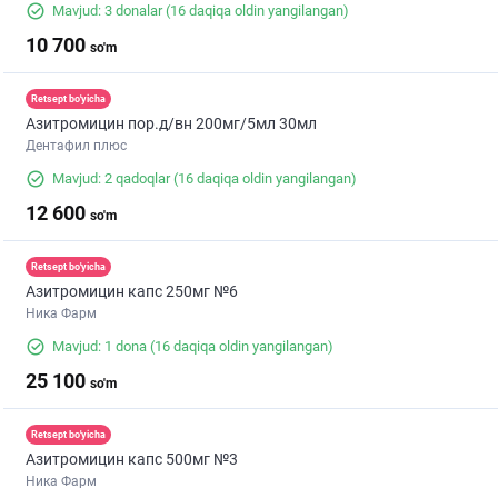
Mavjud: 3 donalar
(16 daqiqa oldin yangilangan)
10 700
so'm
Retsept bo'yicha
Азитромицин пор.д/вн 200мг/5мл 30мл
Дентафил плюс
Mavjud: 2 qadoqlar
(16 daqiqa oldin yangilangan)
12 600
so'm
Retsept bo'yicha
Азитромицин капс 250мг №6
Ника Фарм
Mavjud: 1 dona
(16 daqiqa oldin yangilangan)
25 100
so'm
Retsept bo'yicha
Азитромицин капс 500мг №3
Ника Фарм