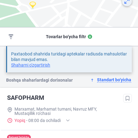
Tovarlar bo‘ycha filtr
0
Paxtaobod shahrida turidagi aptekalar radiusda mahsulotlar
bilan mavjud emas.
Shaharni o'zgartirish
Standart bo‘yicha
Boshqa shaharlardagi dorixonalar
SAFOPHARM
Marxamat, Marhamat tumani, Navruz MFY,
Mustaqillik ro'chasi
Yopiq
·
08:00 da ochiladi
Retsept bo'yicha