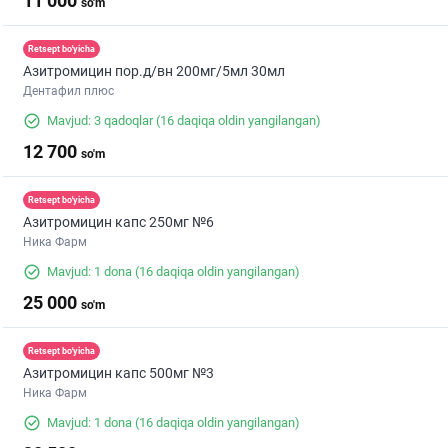
11 000
so'm
Retsept bo'yicha
Азитромицин пор.д/вн 200мг/5мл 30мл
Дентафил плюс
Mavjud: 3 qadoqlar
(16 daqiqa oldin yangilangan)
12 700
so'm
Retsept bo'yicha
Азитромицин капс 250мг №6
Ника Фарм
Mavjud: 1 dona
(16 daqiqa oldin yangilangan)
25 000
so'm
Retsept bo'yicha
Азитромицин капс 500мг №3
Ника Фарм
Mavjud: 1 dona
(16 daqiqa oldin yangilangan)