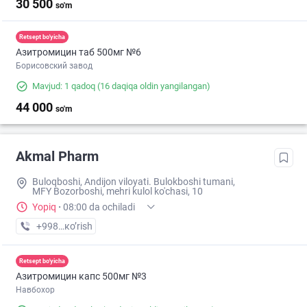
30 500
so'm
Retsept bo'yicha
Азитромицин таб 500мг №6
Борисовский завод
Mavjud: 1 qadoq
(16 daqiqa oldin yangilangan)
44 000
so'm
Akmal Pharm
Buloqboshi, Andijon viloyati. Bulokboshi tumani,
MFY Bozorboshi, mehri kulol ko'chasi, 10
Yopiq
·
08:00 da ochiladi
+998 (88) XXX-XX-XX
кo’rish
Retsept bo'yicha
Азитромицин капс 500мг №3
Навбохор