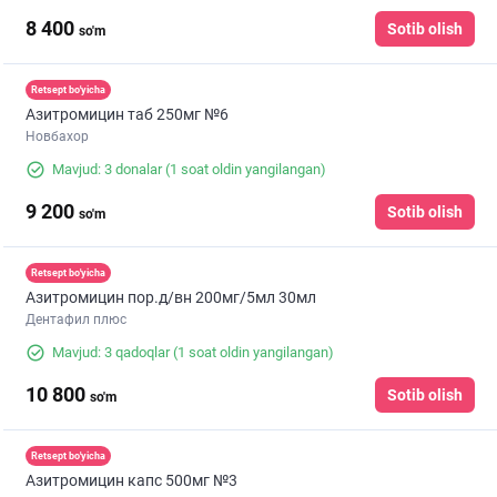
8 400
Sotib olish
so'm
Retsept bo'yicha
Азитромицин таб 250мг №6
Новбахор
Mavjud: 3 donalar
(1 soat oldin yangilangan)
9 200
Sotib olish
so'm
Retsept bo'yicha
Азитромицин пор.д/вн 200мг/5мл 30мл
Дентафил плюс
Mavjud: 3 qadoqlar
(1 soat oldin yangilangan)
10 800
Sotib olish
so'm
Retsept bo'yicha
Азитромицин капс 500мг №3