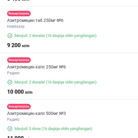
Retsept bo'yicha
Азитромицин таб 250мг №6
Новбахор
Mavjud: 2 donalar
(16 daqiqa oldin yangilangan)
9 200
so'm
Retsept bo'yicha
Азитромицин капс 250мг №6
Радикс
Mavjud: 2 donalar
(16 daqiqa oldin yangilangan)
10 000
so'm
Retsept bo'yicha
Азитромицин капс 500мг №3
Радикс
Mavjud: 5 dona
(16 daqiqa oldin yangilangan)