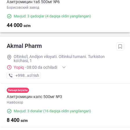
Азитромицин таб 500мг №6
Борисовский завод
Mavjud: 3 qadoqlar
(4 daqiqa oldin yangilangan)
44 000
so'm
Akmal Pharm
Oltinko'l, Andijon viloyati. Oltinkul tumani. Turkiston
ko'chasi, 1
Yopiq
·
08:00 da ochiladi
+998 (90) XXX-XX-XX
кo’rish
Retsept bo'yicha
Азитромицин капс 500мг №3
Навбохор
Mavjud: 3 donalar
(16 daqiqa oldin yangilangan)
8 400
so'm