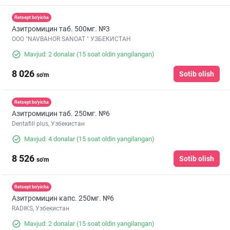
Retsept bo'yicha
Азитромицин таб. 500мг. №3
ООО "NAVBAHOR SANOAT " УЗБЕКИСТАН
Mavjud: 2 donalar
(15 soat oldin yangilangan)
8 026
Sotib olish
so'm
Retsept bo'yicha
Азитромицин таб. 250мг. №6
Dentafill plus, Узбекистан
Mavjud: 4 donalar
(15 soat oldin yangilangan)
8 526
Sotib olish
so'm
Retsept bo'yicha
Азитромицин капс. 250мг. №6
RADIKS, Узбекистан
Mavjud: 2 donalar
(15 soat oldin yangilangan)