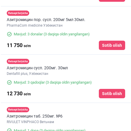
Retsept bo'yicha
Азитромицин пор. сусп. 200мг 5мл 30мл.
PharmaCom medicine Узбекистан
Mavjud: 3 donalar
(3 daqiqa oldin yangilangan)
11 750
Sotib olish
so'm
Retsept bo'yicha
Азитромицин сусп. 200мг. 30мл
Dentafill plus, Узбекистан
Mavjud: 3 qadoqlar
(3 daqiqa oldin yangilangan)
12 730
Sotib olish
so'm
Retsept bo'yicha
Азитромицин таб. 250мг. №6
RIVULET VINPHACO Ветьнам
Mavjud: 1 dona
(3 daqiqa oldin yangilangan)