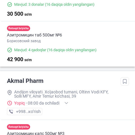
Mavjud: 3 donalar
(16 daqiqa oldin yangilangan)
30 500
so'm
Retsept bo'yicha
Азитромицин таб 500мг №6
Борисовский завод
Mavjud: 4 qadoqlar
(16 daqiqa oldin yangilangan)
42 900
so'm
Akmal Pharm
Andijon viloyati. Xo'jaobod tumani, Oltinn Vodi KFY,
Solli MFY, Amir Temur ko'chasi, 39
Yopiq
·
08:00 da ochiladi
+998 (90) XXX-XX-XX
кo’rish
Retsept bo'yicha
Азитромицин капс 500мг №3