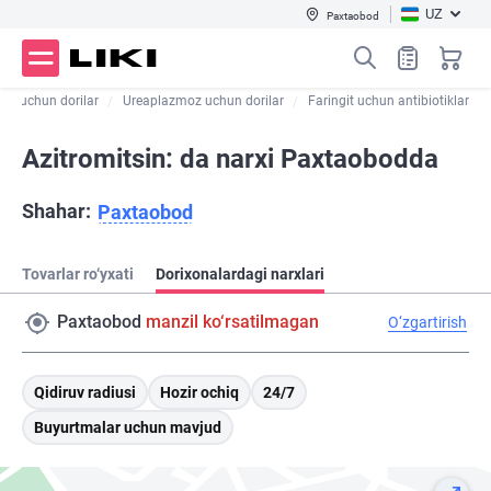
UZ
Paxtaobod
tit uchun dorilar
Ureaplazmoz uchun dorilar
Faringit uchun antibiotiklar
Azitromitsin: da narxi Paxtaobodda
Shahar:
Paxtaobod
Tovarlar ro‘yxati
Dorixonalardagi narxlari
Paxtaobod
manzil ko‘rsatilmagan
O‘zgartirish
Qidiruv radiusi
Hozir ochiq
24/7
Buyurtmalar uchun mavjud