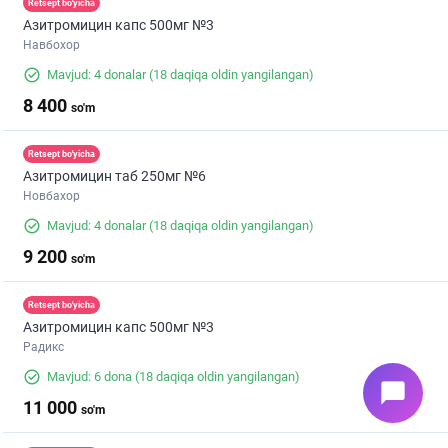
Retsept bo'yicha
Азитромицин капс 500мг №3
Навбохор
Mavjud: 4 donalar
(18 daqiqa oldin yangilangan)
8 400
so'm
Retsept bo'yicha
Азитромицин таб 250мг №6
Новбахор
Mavjud: 4 donalar
(18 daqiqa oldin yangilangan)
9 200
so'm
Retsept bo'yicha
Азитромицин капс 500мг №3
Радикс
Mavjud: 6 dona
(18 daqiqa oldin yangilangan)
chat_bubble
11 000
so'm