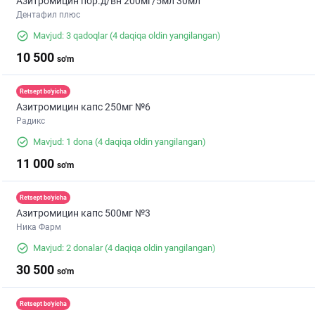
Азитромицин пор.д/вн 200мг/5мл 30мл
Дентафил плюс
Mavjud: 3 qadoqlar
(4 daqiqa oldin yangilangan)
10 500
so'm
Retsept bo'yicha
Азитромицин капс 250мг №6
Радикс
Mavjud: 1 dona
(4 daqiqa oldin yangilangan)
11 000
so'm
Retsept bo'yicha
Азитромицин капс 500мг №3
Ника Фарм
Mavjud: 2 donalar
(4 daqiqa oldin yangilangan)
30 500
so'm
Retsept bo'yicha