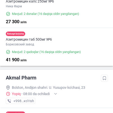
Азитромицин капс 250мг №6
Ника Фарм
Mavjud: 2 donalar
(16 daqiqa oldin yangilangan)
27 300
so'm
Retsept bo'yicha
Азитромицин таб 500мг №6
Борисовский завод
Mavjud: 2 qadoqlar
(16 daqiqa oldin yangilangan)
41 900
so'm
Akmal Pharm
Bo'ston, Andijon shahri. U. Yusupov ko'chasi, 23
Yopiq
·
08:00 da ochiladi
+998 (90) XXX-XX-XX
кo’rish