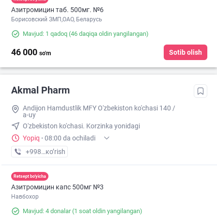
Азитромицин таб. 500мг. №6
Борисовский ЗМП,ОАО, Беларусь
Mavjud: 1 qadoq
(46 daqiqa oldin yangilangan)
46 000
Sotib olish
so'm
Akmal Pharm
Andijon Hamdustlik MFY O'zbekiston ko'chasi 140 /
a-uy
O'zbekiston ko'chasi. Korzinka yonidagi
Yopiq
·
08:00 da ochiladi
+998 (90) XXX-XX-XX
кo’rish
Retsept bo'yicha
Азитромицин капс 500мг №3
Навбохор
Mavjud: 4 donalar
(1 soat oldin yangilangan)