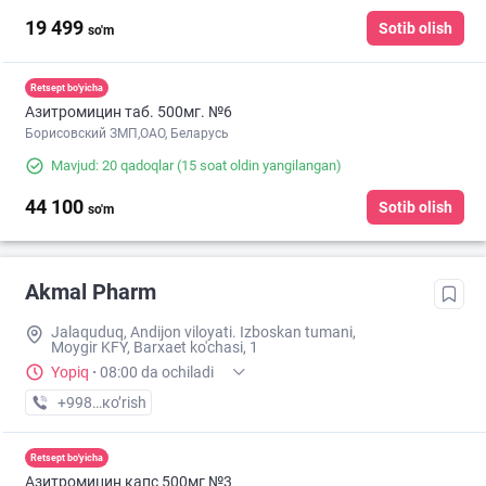
19 499
Sotib olish
so'm
Retsept bo'yicha
Азитромицин таб. 500мг. №6
Борисовский ЗМП,ОАО, Беларусь
Mavjud: 20 qadoqlar
(15 soat oldin yangilangan)
44 100
Sotib olish
so'm
Akmal Pharm
Jalaquduq, Andijon viloyati. Izboskan tumani,
Moygir KFY, Barxaet ko'chasi, 1
Yopiq
·
08:00 da ochiladi
+998 (90) XXX-XX-XX
кo’rish
Retsept bo'yicha
Азитромицин капс 500мг №3