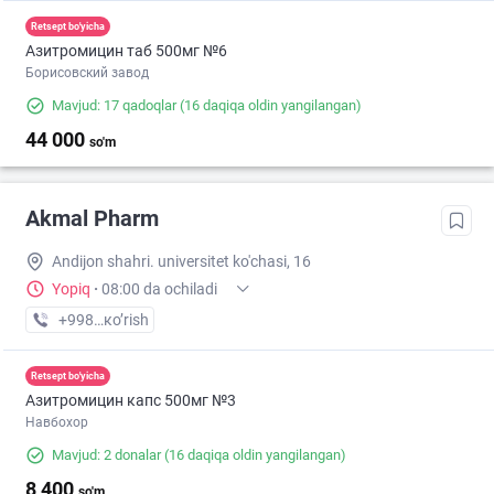
Retsept bo'yicha
Азитромицин таб 500мг №6
Борисовский завод
Mavjud: 17 qadoqlar
(16 daqiqa oldin yangilangan)
44 000
so'm
Akmal Pharm
Andijon shahri. universitet ko'chasi, 16
Yopiq
·
08:00 da ochiladi
+998 (90) XXX-XX-XX
кo’rish
Retsept bo'yicha
Азитромицин капс 500мг №3
Навбохор
Mavjud: 2 donalar
(16 daqiqa oldin yangilangan)
8 400
so'm