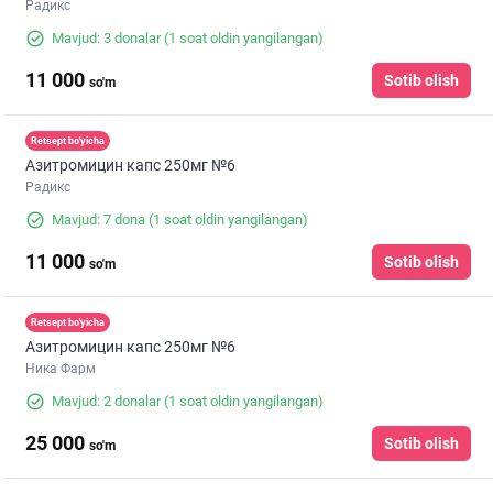
Радикс
Mavjud: 3 donalar
(1 soat oldin yangilangan)
11 000
Sotib olish
so'm
Retsept bo'yicha
Азитромицин капс 250мг №6
Радикс
Mavjud: 7 dona
(1 soat oldin yangilangan)
11 000
Sotib olish
so'm
Retsept bo'yicha
Азитромицин капс 250мг №6
Ника Фарм
Mavjud: 2 donalar
(1 soat oldin yangilangan)
25 000
Sotib olish
so'm