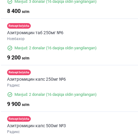
Mavjud: 3 donalar
(16 daqiqa oldin yangilangan)
8 400
so'm
Retsept bo'yicha
Азитромицин таб 250мг №6
Новбахор
Mavjud: 2 donalar
(16 daqiqa oldin yangilangan)
9 200
so'm
Retsept bo'yicha
Азитромицин капс 250мг №6
Радикс
Mavjud: 2 donalar
(16 daqiqa oldin yangilangan)
9 900
so'm
Retsept bo'yicha
Азитромицин капс 500мг №3
Радикс