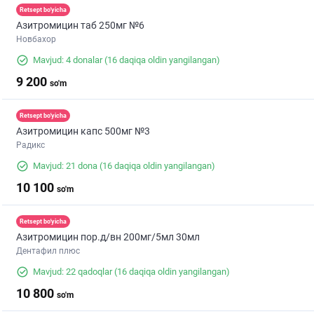
Retsept bo'yicha
Азитромицин таб 250мг №6
Новбахор
Mavjud: 4 donalar
(16 daqiqa oldin yangilangan)
9 200
so'm
Retsept bo'yicha
Азитромицин капс 500мг №3
Радикс
Mavjud: 21 dona
(16 daqiqa oldin yangilangan)
10 100
so'm
Retsept bo'yicha
Азитромицин пор.д/вн 200мг/5мл 30мл
Дентафил плюс
Mavjud: 22 qadoqlar
(16 daqiqa oldin yangilangan)
10 800
so'm